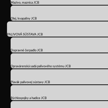
Mazivo, maznica JCB
Olej, kvapaliny JCB
PALIVOVÁ SÚSTAVA JCB
Dopravné čerpadlo JCB
Opravárenská sadá palivového systému JCB
Plavák palivovej sústavy JCB
Rýchlospojky a hadice JCB