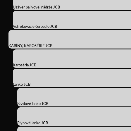
Uzáver palivovej nádrže JCB
Vstrekovacie čerpadlo JCB
KABÍNY, KAROSÉRIE JCB
Karoséria JCB
Lanko JCB
Brzdové lanko JCB
Plynové lanko JCB