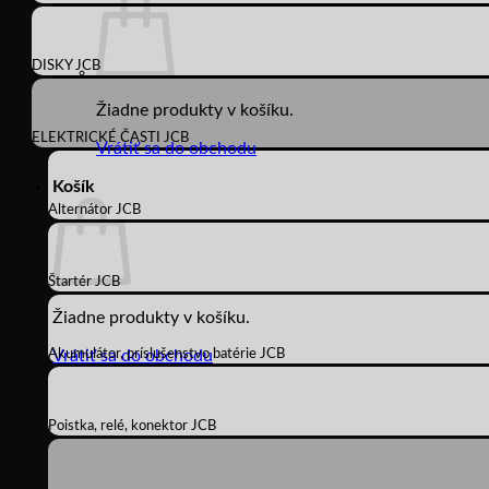
DISKY JCB
Žiadne produkty v košíku.
ELEKTRICKÉ ČASTI JCB
Vrátiť sa do obchodu
Košík
Alternátor JCB
Štartér JCB
Žiadne produkty v košíku.
Akumulátor, príslušenstvo batérie JCB
Vrátiť sa do obchodu
Poistka, relé, konektor JCB