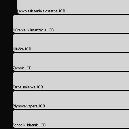
Lanko zaistenia a ostatné JCB
Kúrenie, klimatizácia JCB
Kľučka JCB
Zámok JCB
Farba, nálepka JCB
Plynová vzpera JCB
Schodík, blatník JCB