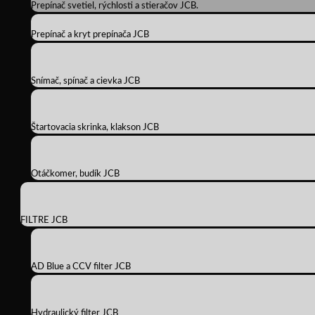
Prepínač svetiel, rýchlosti a stieračov JCB.
Prepínač a kryt prepínača JCB
Snímač, spínač a cievka JCB
Štartovacia skrinka, klakson JCB
Otáčkomer, budík JCB
FILTRE JCB
AD Blue a CCV filter JCB
Hydraulický filter JCB