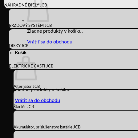
NÁHRADNÉ DIELY JCB
BRZDOVÝ SYSTÉM JCB
Žiadne produkty v košíku.
Vrátiť sa do obchodu
DISKY JCB
Košík
ELEKTRICKÉ ČASTI JCB
Alternátor JCB
Žiadne produkty v košíku.
Vrátiť sa do obchodu
Štartér JCB
Akumulátor, príslušenstvo batérie JCB