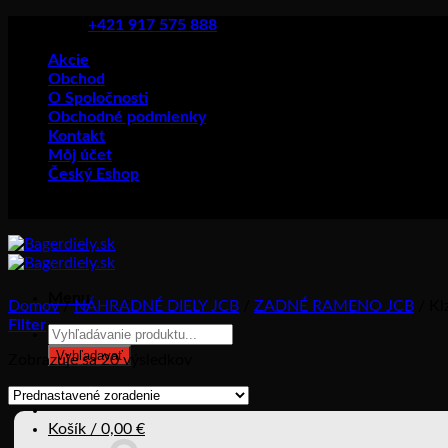
Skip
+421 917 575 888
to
Akcie
content
Obchod
O Spoločnosti
Obchodné podmienky
Kontakt
Môj účet
Český Eshop
Menu
Domov
/
NÁHRADNÉ DIELY JCB
/
ZADNÉ RAMENO JCB
/
Kl
Filter
Products
search
Vyhľadavať
Zobrazuje sa 20 výsledkov
Prihlásenie
Košík /
0,00
€