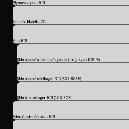
Plynová vzpera JCB
Schodík, blatník JCB
Sklo JCB
Sklo pásové a kolesové rýpadla (stroje typu JCB JS)
Sklo pásové minibagre JCB (801-8085)
Sklo traktorbager JCB (1CX-5CX)
Stierač, príslušenstvo JCB