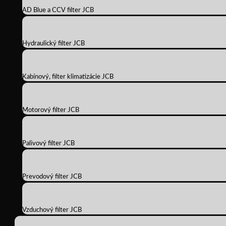
AD Blue a CCV filter JCB
Hydraulický filter JCB
Kabínový, filter klimatizácie JCB
Motorový filter JCB
Palivový filter JCB
Prevodový filter JCB
Vzduchový filter JCB