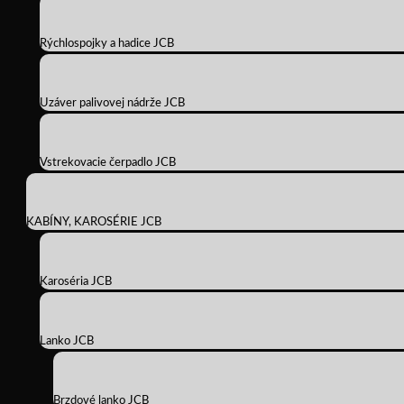
Rýchlospojky a hadice JCB
Uzáver palivovej nádrže JCB
Vstrekovacie čerpadlo JCB
KABÍNY, KAROSÉRIE JCB
Karoséria JCB
Lanko JCB
Brzdové lanko JCB