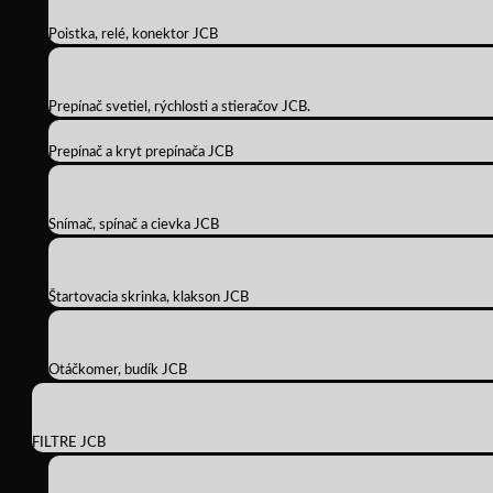
Poistka, relé, konektor JCB
Prepínač svetiel, rýchlosti a stieračov JCB.
Prepínač a kryt prepínača JCB
Snímač, spínač a cievka JCB
Štartovacia skrinka, klakson JCB
Otáčkomer, budík JCB
FILTRE JCB