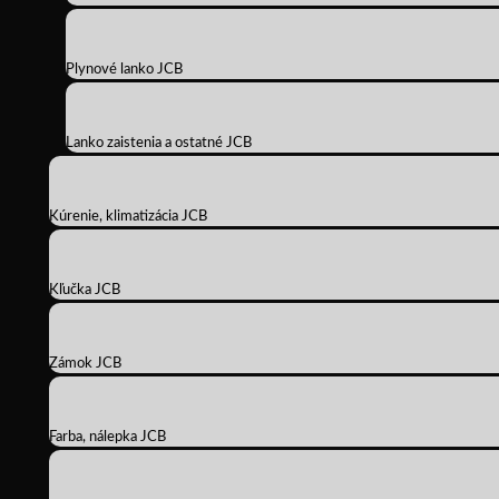
Plynové lanko JCB
Lanko zaistenia a ostatné JCB
Kúrenie, klimatizácia JCB
Kľučka JCB
Zámok JCB
Farba, nálepka JCB