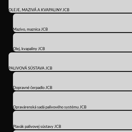
OLEJE, MAZIVÁ A KVAPALINY JCB
Mazivo, maznica JCB
Olej, kvapaliny JCB
PALIVOVÁ SÚSTAVA JCB
Dopravné čerpadlo JCB
Opravárenská sadá palivového systému JCB
Plavák palivovej sústavy JCB