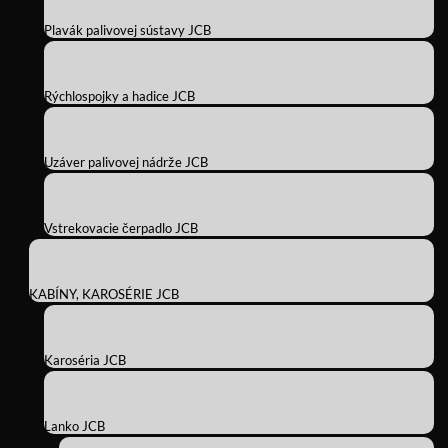
Plavák palivovej sústavy JCB
Rýchlospojky a hadice JCB
Uzáver palivovej nádrže JCB
Vstrekovacie čerpadlo JCB
KABÍNY, KAROSÉRIE JCB
Karoséria JCB
Lanko JCB