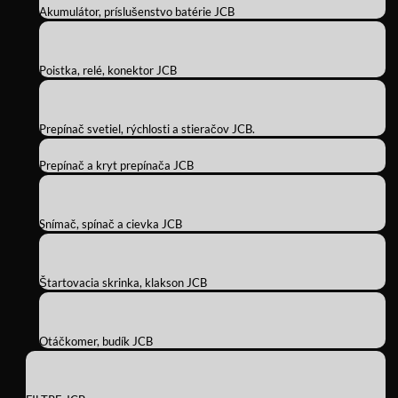
Akumulátor, príslušenstvo batérie JCB
Poistka, relé, konektor JCB
Prepínač svetiel, rýchlosti a stieračov JCB.
Prepínač a kryt prepínača JCB
Snímač, spínač a cievka JCB
Štartovacia skrinka, klakson JCB
Otáčkomer, budík JCB