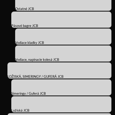
Ostatné JCB
Pásové bagre JCB
Vodiace kladky JCB
Vodiace, napínacie kolesá JCB
LOŽISKÁ, SIMERINGY / GUFERÁ JCB
Simeringy / Guferá JCB
Ložiská JCB