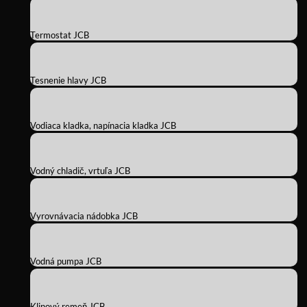
Termostat JCB
Tesnenie hlavy JCB
Vodiaca kladka, napínacia kladka JCB
Vodný chladič, vrtuľa JCB
Vyrovnávacia nádobka JCB
Vodná pumpa JCB
Klinový remeň JCB