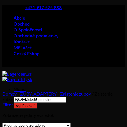
Skip
+421 917 575 888
to
content
Akcie
Obchod
O Spoločnosti
Obchodné podmienky
Kontakt
Môj účet
Český Eshop
Menu
Domov
/
ZUBY, ADAPTÉRY
/
Zaistenie zubov
/
Zaistenie
Products
zubov KOMATSU
search
Filter
Vyhľadavať
Zobrazený jediný výsledok
Prihlásenie
Košík /
0,00
€