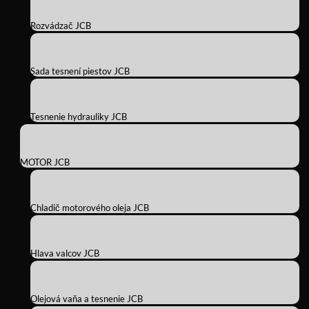
Rozvádzač JCB
Sada tesnení piestov JCB
Tesnenie hydrauliky JCB
MOTOR JCB
Chladič motorového oleja JCB
Hlava valcov JCB
Olejová vaňa a tesnenie JCB