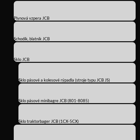
Plynová vzpera JCB
Schodík, blatník JCB
Sklo JCB
Sklo pásové a kolesové rýpadla (stroje typu JCB JS)
Sklo pásové minibagre JCB (801-8085)
Sklo traktorbager JCB (1CX-5CX)