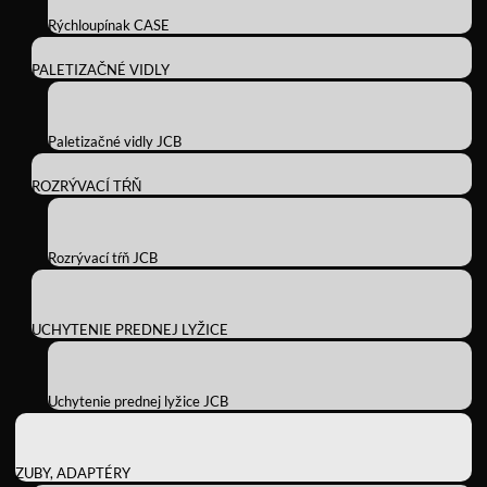
Rýchloupínak CASE
PALETIZAČNÉ VIDLY
Paletizačné vidly JCB
ROZRÝVACÍ TŔŇ
Rozrývací tŕň JCB
UCHYTENIE PREDNEJ LYŽICE
Uchytenie prednej lyžice JCB
ZUBY, ADAPTÉRY