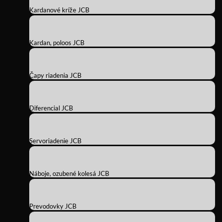
Kardanové kríže JCB
Kardan, poloos JCB
Čapy riadenia JCB
Diferencial JCB
Servoriadenie JCB
Náboje, ozubené kolesá JCB
Prevodovky JCB