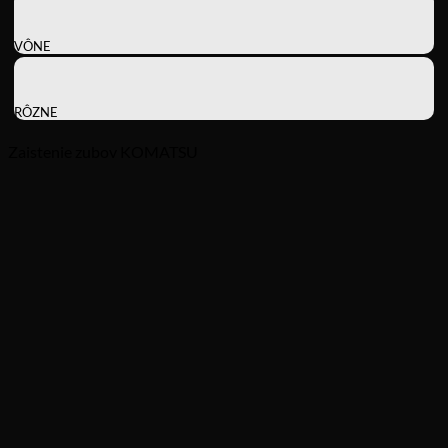
VÔNE
RÔZNE
Zaistenie zubov KOMATSU