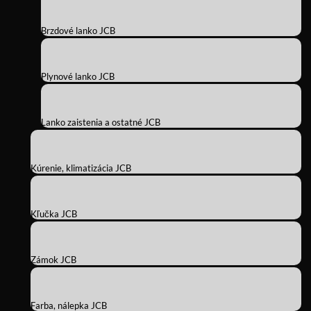
Brzdové lanko JCB
Plynové lanko JCB
Lanko zaistenia a ostatné JCB
Kúrenie, klimatizácia JCB
Kľučka JCB
Zámok JCB
Farba, nálepka JCB