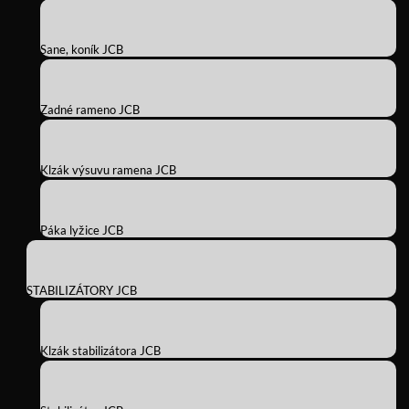
Sane, koník JCB
Zadné rameno JCB
Klzák výsuvu ramena JCB
Páka lyžice JCB
STABILIZÁTORY JCB
Klzák stabilizátora JCB