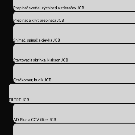
Prepínač svetiel, rýchlosti a stieračov JCB.
Prepínač a kryt prepínača JCB
Snímač, spínač a cievka JCB
Štartovacia skrinka, klakson JCB
Otáčkomer, budík JCB
FILTRE JCB
AD Blue a CCV filter JCB