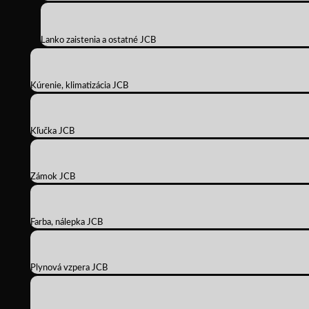
Lanko zaistenia a ostatné JCB
Kúrenie, klimatizácia JCB
Kľučka JCB
Zámok JCB
Farba, nálepka JCB
Plynová vzpera JCB