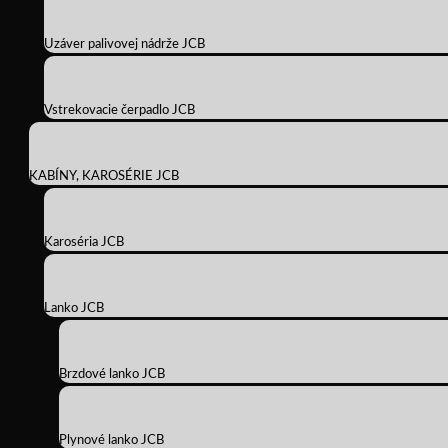
Uzáver palivovej nádrže JCB
Vstrekovacie čerpadlo JCB
KABÍNY, KAROSÉRIE JCB
Karoséria JCB
Lanko JCB
Brzdové lanko JCB
Plynové lanko JCB