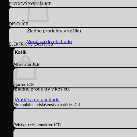
BRZDOVÝ SYSTÉM JCB
DISKY JCB
Žiadne produkty v košíku.
Vrátiť sa do obchodu
ELEKTRICKÉ ČASTI JCB
Košík
Alternátor JCB
Štartér JCB
Žiadne produkty v košíku.
Vrátiť sa do obchodu
Akumulátor, príslušenstvo batérie JCB
Poistka, relé, konektor JCB