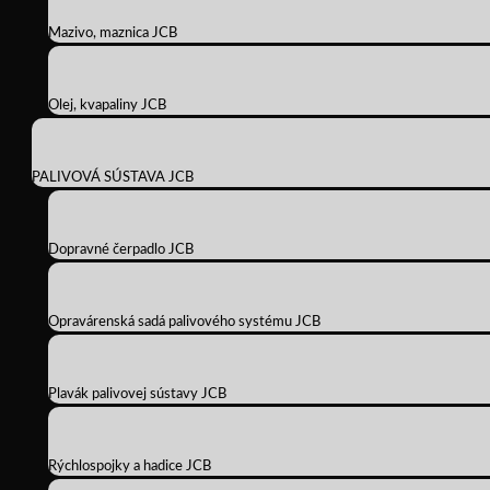
Mazivo, maznica JCB
Olej, kvapaliny JCB
PALIVOVÁ SÚSTAVA JCB
Dopravné čerpadlo JCB
Opravárenská sadá palivového systému JCB
Plavák palivovej sústavy JCB
Rýchlospojky a hadice JCB