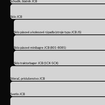
Schodík, blatník JCB
Sklo JCB
Sklo pásové a kolesové rýpadla (stroje typu JCB JS)
Sklo pásové minibagre JCB (801-8085)
Sklo traktorbager JCB (1CX-5CX)
Stierač, príslušenstvo JCB
Svetlo JCB