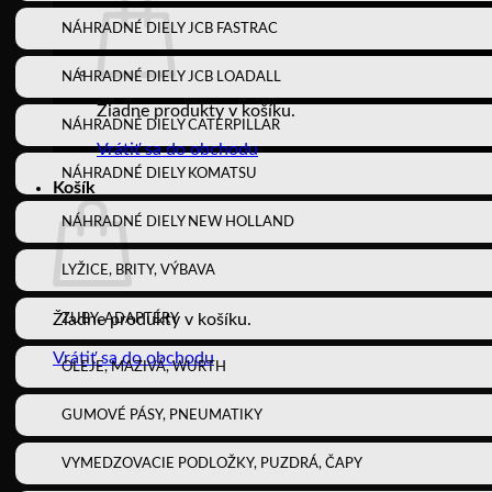
NÁHRADNÉ DIELY JCB FASTRAC
NÁHRADNÉ DIELY JCB LOADALL
Žiadne produkty v košíku.
NÁHRADNÉ DIELY CATERPILLAR
Vrátiť sa do obchodu
NÁHRADNÉ DIELY KOMATSU
Košík
NÁHRADNÉ DIELY NEW HOLLAND
LYŽICE, BRITY, VÝBAVA
Žiadne produkty v košíku.
ZUBY, ADAPTÉRY
Vrátiť sa do obchodu
OLEJE, MAZIVÁ, WURTH
GUMOVÉ PÁSY, PNEUMATIKY
VYMEDZOVACIE PODLOŽKY, PUZDRÁ, ČAPY