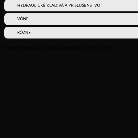
HYDRAULICKÉ KLADIVÁ A PRÍSLUŠENSTVO
VÔNE
RÔZNE
Brzdové doštičky, brzdové kvapaliny pre stroje JCB.