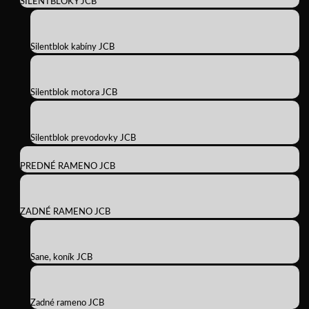
SILENTBLOKY JCB
Silentblok kabíny JCB
Silentblok motora JCB
Silentblok prevodovky JCB
PREDNÉ RAMENO JCB
ZADNÉ RAMENO JCB
Sane, koník JCB
Zadné rameno JCB