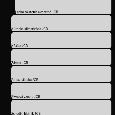
Lanko zaistenia a ostatné JCB
Kúrenie, klimatizácia JCB
Kľučka JCB
Zámok JCB
Farba, nálepka JCB
Plynová vzpera JCB
Schodík, blatník JCB