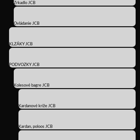
Zrkadlo JCB
Ovládanie JCB
KLZÁKY JCB
PODVOZKY JCB
Kolesové bagre JCB
Kardanové kríže JCB
Kardan, poloos JCB