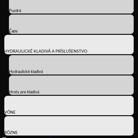
Puzdrá
Čapy
HYDRAULICKÉ KLADIVÁ A PRÍSLUŠENSTVO
Hydraulické kladivá
Hroty pre kladivá
VÔNE
RÔZNE