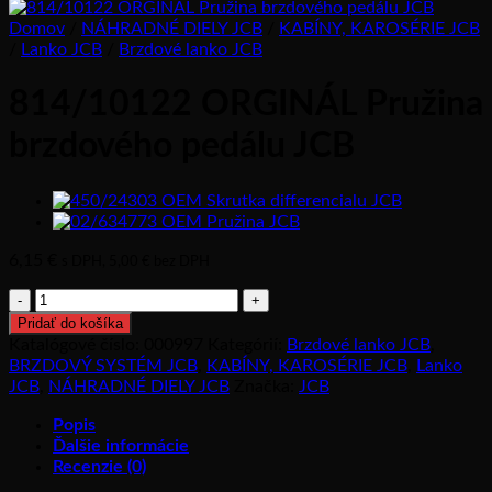
Domov
/
NÁHRADNÉ DIELY JCB
/
KABÍNY, KAROSÉRIE JCB
/
Lanko JCB
/
Brzdové lanko JCB
814/10122 ORGINÁL Pružina
brzdového pedálu JCB
6,15
€
s DPH,
5,00
€
bez DPH
množstvo
814/10122
Pridať do košíka
ORGINÁL
Katalógové číslo:
000997
Kategórií:
Brzdové lanko JCB
,
Pružina
BRZDOVÝ SYSTÉM JCB
,
KABÍNY, KAROSÉRIE JCB
,
Lanko
brzdového
JCB
,
NÁHRADNÉ DIELY JCB
Značka:
JCB
pedálu
JCB
Popis
Ďalšie informácie
Recenzie (0)