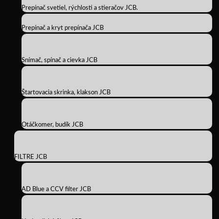
Prepínač svetiel, rýchlosti a stieračov JCB.
Prepínač a kryt prepínača JCB
Snímač, spínač a cievka JCB
Štartovacia skrinka, klakson JCB
Otáčkomer, budík JCB
FILTRE JCB
AD Blue a CCV filter JCB