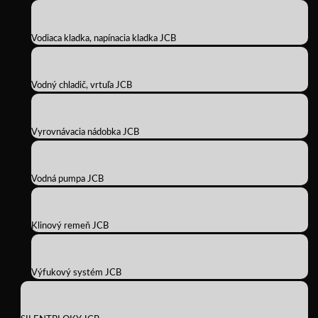
Vodiaca kladka, napínacia kladka JCB
Vodný chladič, vrtuľa JCB
Vyrovnávacia nádobka JCB
Vodná pumpa JCB
Klinový remeň JCB
Výfukový systém JCB