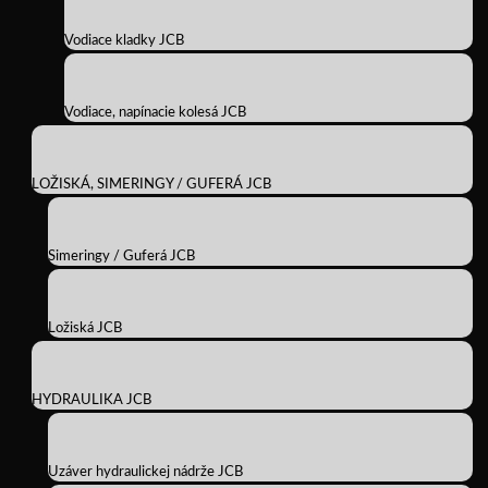
Vodiace kladky JCB
Vodiace, napínacie kolesá JCB
LOŽISKÁ, SIMERINGY / GUFERÁ JCB
Simeringy / Guferá JCB
Ložiská JCB
HYDRAULIKA JCB
Uzáver hydraulickej nádrže JCB