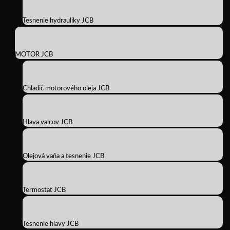
Tesnenie hydrauliky JCB
MOTOR JCB
Chladič motorového oleja JCB
Hlava valcov JCB
Olejová vaňa a tesnenie JCB
Termostat JCB
Tesnenie hlavy JCB