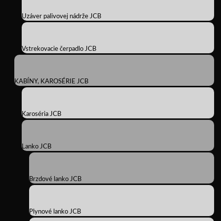
Uzáver palivovej nádrže JCB
Vstrekovacie čerpadlo JCB
KABÍNY, KAROSÉRIE JCB
Karoséria JCB
Lanko JCB
Brzdové lanko JCB
Plynové lanko JCB