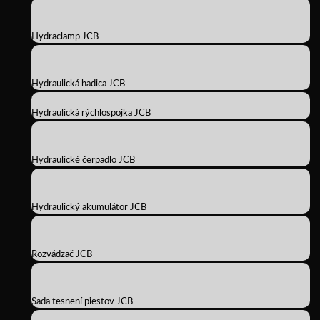
Hydraclamp JCB
Hydraulická hadica JCB
Hydraulická rýchlospojka JCB
Hydraulické čerpadlo JCB
Hydraulický akumulátor JCB
Rozvádzač JCB
Sada tesnení piestov JCB