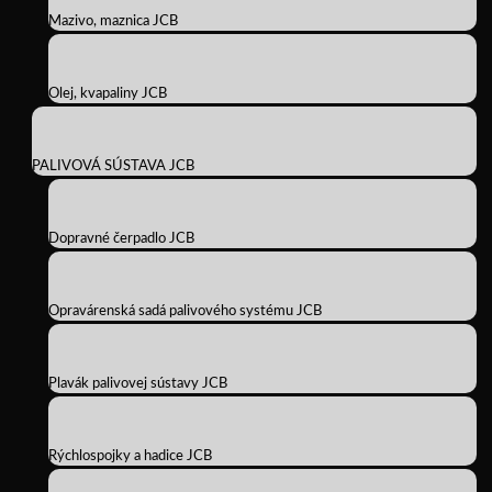
Mazivo, maznica JCB
Olej, kvapaliny JCB
PALIVOVÁ SÚSTAVA JCB
Dopravné čerpadlo JCB
Opravárenská sadá palivového systému JCB
Plavák palivovej sústavy JCB
Rýchlospojky a hadice JCB