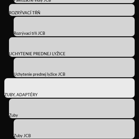
Paletizačné vidly JCB
ROZRÝVACÍ TŔŇ
Rozrývací tŕň JCB
UCHYTENIE PREDNEJ LYŽICE
Uchytenie prednej lyžice JCB
ZUBY, ADAPTÉRY
Zuby
Zuby JCB