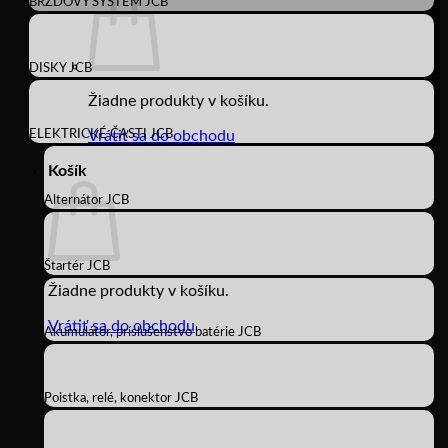
BRZDOVÝ SYSTÉM JCB
DISKY JCB
Žiadne produkty v košíku.
ELEKTRICKÉ ČASTI JCB
Vrátiť sa do obchodu
Košík
Alternátor JCB
Štartér JCB
Žiadne produkty v košíku.
Vrátiť sa do obchodu
Akumulátor, príslušenstvo batérie JCB
Poistka, relé, konektor JCB