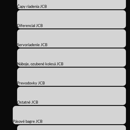
Čapy riadenia JCB
Diferencial JCB
Servoriadenie JCB
Náboje, ozubené kolesá JCB
Prevodovky JCB
Ostatné JCB
Pásové bagre JCB