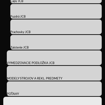
Čapy JCB
Puzdrá JCB
Prachovky JCB
Zaistenie JCB
VYMEDZOVACIE PODLOŽKA JCB
MODELY STROJOV A REKL. PREDMETY
POŤAHY