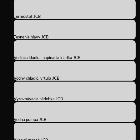
Termostat JCB
Tesnenie hlavy JCB
Vodiaca kladka, napínacia kladka JCB
Vodný chladič, vrtuľa JCB
Vyrovnávacia nádobka JCB
Vodná pumpa JCB