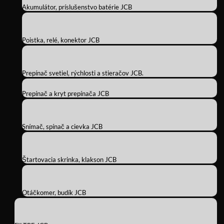
Akumulátor, príslušenstvo batérie JCB
Poistka, relé, konektor JCB
Prepínač svetiel, rýchlosti a stieračov JCB.
Prepínač a kryt prepínača JCB
Snímač, spínač a cievka JCB
Štartovacia skrinka, klakson JCB
Otáčkomer, budík JCB