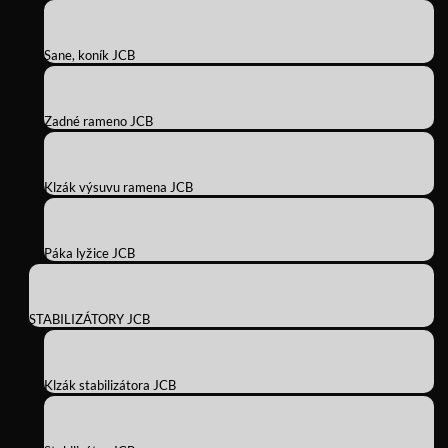
Sane, koník JCB
Zadné rameno JCB
Klzák výsuvu ramena JCB
Páka lyžice JCB
STABILIZÁTORY JCB
Klzák stabilizátora JCB