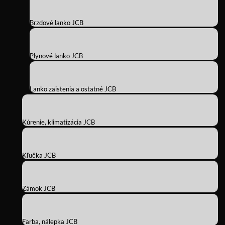
Brzdové lanko JCB
Plynové lanko JCB
Lanko zaistenia a ostatné JCB
Kúrenie, klimatizácia JCB
Kľučka JCB
Zámok JCB
Farba, nálepka JCB