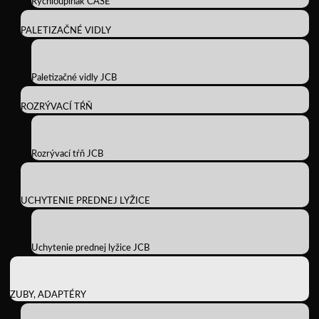
Rýchloupínak CASE
PALETIZAČNÉ VIDLY
Paletizačné vidly JCB
ROZRÝVACÍ TŔŇ
Rozrývací tŕň JCB
UCHYTENIE PREDNEJ LYŽICE
Uchytenie prednej lyžice JCB
ZUBY, ADAPTÉRY