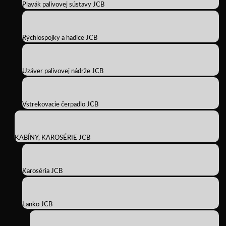
Plavák palivovej sústavy JCB
Rýchlospojky a hadice JCB
Uzáver palivovej nádrže JCB
Vstrekovacie čerpadlo JCB
KABÍNY, KAROSÉRIE JCB
Karoséria JCB
Lanko JCB