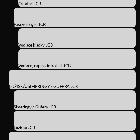
Ostatné JCB
Pásové bagre JCB
Vodiace kladky JCB
Vodiace, napínacie kolesá JCB
LOŽISKÁ, SIMERINGY / GUFERÁ JCB
Simeringy / Guferá JCB
Ložiská JCB