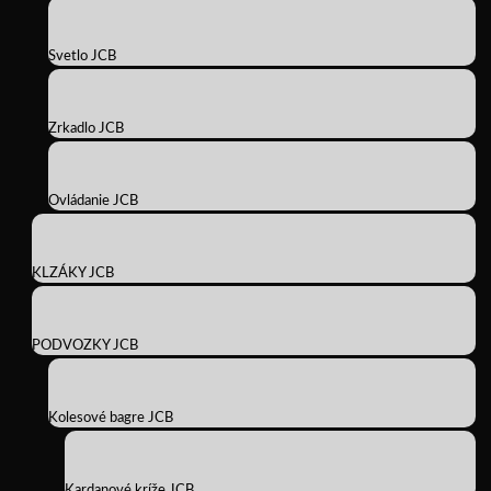
Svetlo JCB
Zrkadlo JCB
Ovládanie JCB
KLZÁKY JCB
PODVOZKY JCB
Kolesové bagre JCB
Kardanové kríže JCB