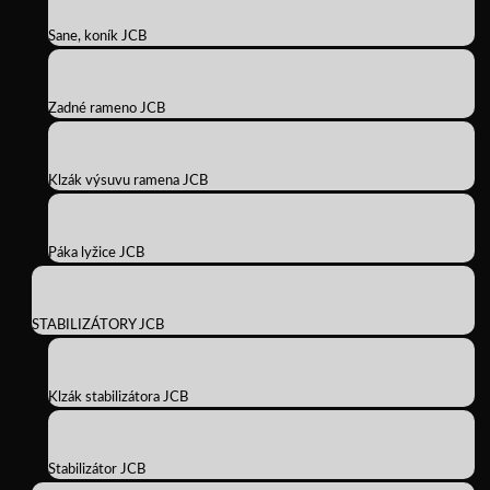
Sane, koník JCB
Zadné rameno JCB
Klzák výsuvu ramena JCB
Páka lyžice JCB
STABILIZÁTORY JCB
Klzák stabilizátora JCB
Stabilizátor JCB