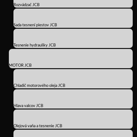
Rozvádzač JCB
Sada tesnení piestov JCB
Tesnenie hydrauliky JCB
MOTOR JCB
Chladič motorového oleja JCB
Hlava valcov JCB
Olejová vaňa a tesnenie JCB