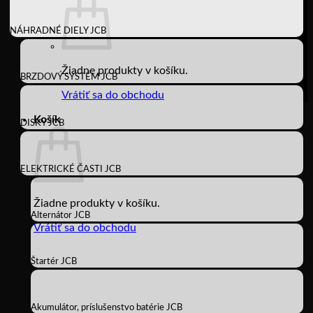
NÁHRADNÉ DIELY JCB
Žiadne produkty v košíku.
BRZDOVÝ SYSTÉM JCB
Vrátiť sa do obchodu
Košík
DISKY JCB
ELEKTRICKÉ ČASTI JCB
Žiadne produkty v košíku.
Alternátor JCB
Vrátiť sa do obchodu
Štartér JCB
Akumulátor, príslušenstvo batérie JCB