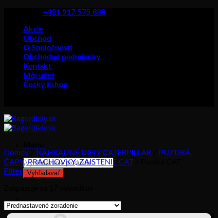
Skip
+421 917 575 888
to
Akcie
content
Obchod
O Spoločnosti
Obchodné podmienky
Kontakt
Môj účet
Český Eshop
Menu
Domov
/
NÁHRADNÉ DIELY CATERPILLAR
/
PUZDRÁ,
Products
ČAPY, PRACHOVKY, ZAISTENIE CAT
/
Puzdrá CAT
search
Filter
Vyhľadavať
Zobrazuje sa 17 výsledkov
Prihlásenie
Košík /
0,00
€