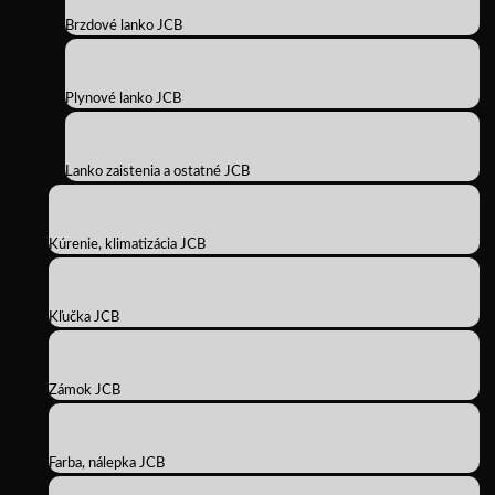
Brzdové lanko JCB
Plynové lanko JCB
Lanko zaistenia a ostatné JCB
Kúrenie, klimatizácia JCB
Kľučka JCB
Zámok JCB
Farba, nálepka JCB