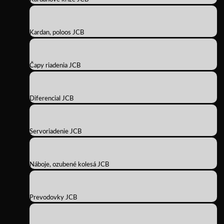
Kardan, poloos JCB
Čapy riadenia JCB
Diferencial JCB
Servoriadenie JCB
Náboje, ozubené kolesá JCB
Prevodovky JCB