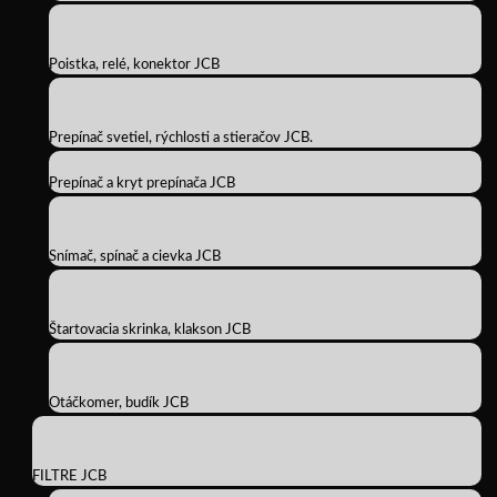
Poistka, relé, konektor JCB
Prepínač svetiel, rýchlosti a stieračov JCB.
Prepínač a kryt prepínača JCB
Snímač, spínač a cievka JCB
Štartovacia skrinka, klakson JCB
Otáčkomer, budík JCB
FILTRE JCB