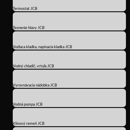
Termostat JCB
Tesnenie hlavy JCB
Vodiaca kladka, napínacia kladka JCB
Vodný chladič, vrtuľa JCB
Vyrovnávacia nádobka JCB
Vodná pumpa JCB
Klinový remeň JCB