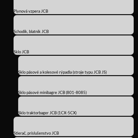
Plynová vzpera JCB
Schodík, blatník JCB
Sklo JCB
Sklo pásové a kolesové rýpadla (stroje typu JCB JS)
Sklo pásové minibagre JCB (801-8085)
Sklo traktorbager JCB (1CX-5CX)
Stierač, príslušenstvo JCB