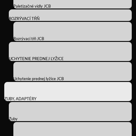
Paletizačné vidly JCB
ROZRÝVACÍ TŔŇ
Rozrývací tŕň JCB
UCHYTENIE PREDNEJ LYŽICE
Uchytenie prednej lyžice JCB
ZUBY, ADAPTÉRY
Zuby