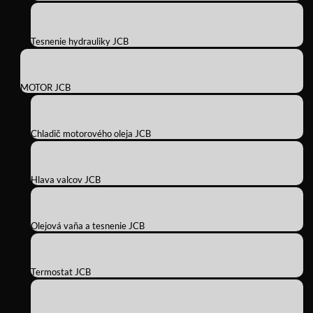
Tesnenie hydrauliky JCB
MOTOR JCB
Chladič motorového oleja JCB
Hlava valcov JCB
Olejová vaňa a tesnenie JCB
Termostat JCB