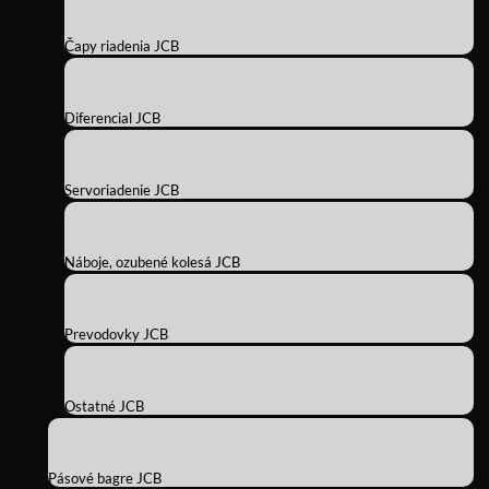
Čapy riadenia JCB
Diferencial JCB
Servoriadenie JCB
Náboje, ozubené kolesá JCB
Prevodovky JCB
Ostatné JCB
Pásové bagre JCB