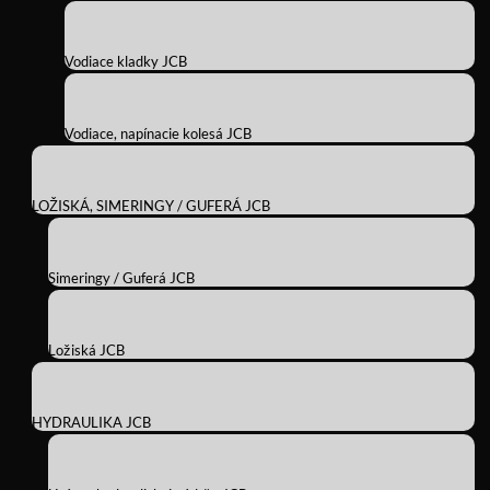
Vodiace kladky JCB
Vodiace, napínacie kolesá JCB
LOŽISKÁ, SIMERINGY / GUFERÁ JCB
Simeringy / Guferá JCB
Ložiská JCB
HYDRAULIKA JCB