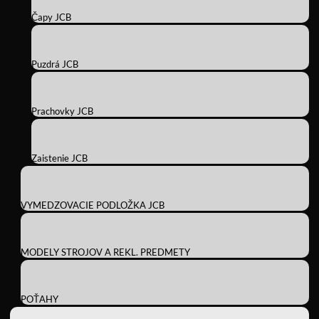
Čapy JCB
Puzdrá JCB
Prachovky JCB
Zaistenie JCB
VYMEDZOVACIE PODLOŽKA JCB
MODELY STROJOV A REKL. PREDMETY
POŤAHY