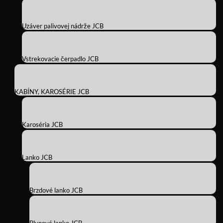
Uzáver palivovej nádrže JCB
Vstrekovacie čerpadlo JCB
KABÍNY, KAROSÉRIE JCB
Karoséria JCB
Lanko JCB
Brzdové lanko JCB