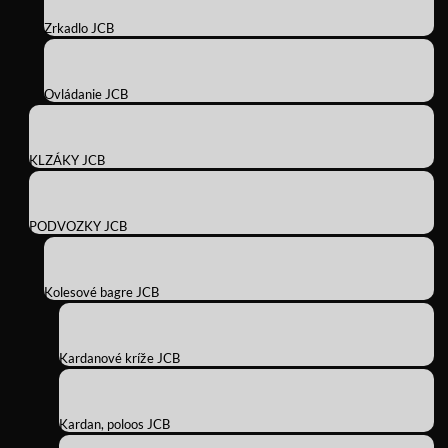
Zrkadlo JCB
Ovládanie JCB
KLZÁKY JCB
PODVOZKY JCB
Kolesové bagre JCB
Kardanové kríže JCB
Kardan, poloos JCB