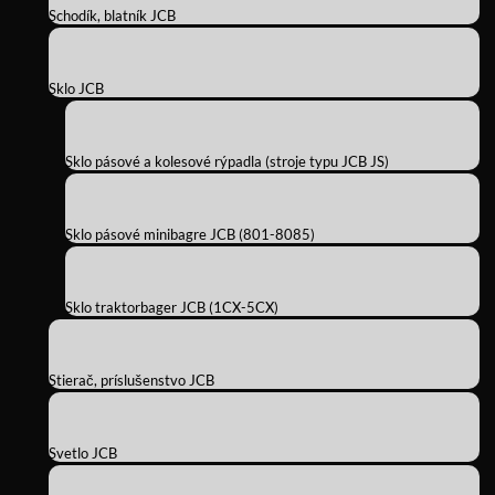
Schodík, blatník JCB
Sklo JCB
Sklo pásové a kolesové rýpadla (stroje typu JCB JS)
Sklo pásové minibagre JCB (801-8085)
Sklo traktorbager JCB (1CX-5CX)
Stierač, príslušenstvo JCB
Svetlo JCB