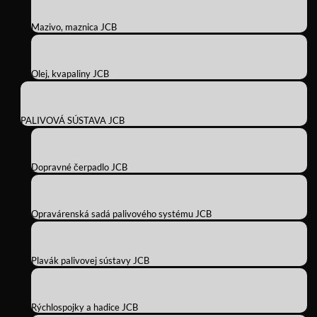
Mazivo, maznica JCB
Olej, kvapaliny JCB
PALIVOVÁ SÚSTAVA JCB
Dopravné čerpadlo JCB
Opravárenská sadá palivového systému JCB
Plavák palivovej sústavy JCB
Rýchlospojky a hadice JCB