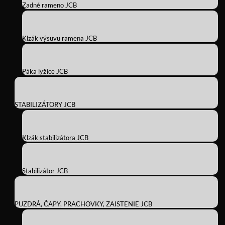
Zadné rameno JCB
Klzák výsuvu ramena JCB
Páka lyžice JCB
STABILIZÁTORY JCB
Klzák stabilizátora JCB
Stabilizátor JCB
PUZDRÁ, ČAPY, PRACHOVKY, ZAISTENIE JCB