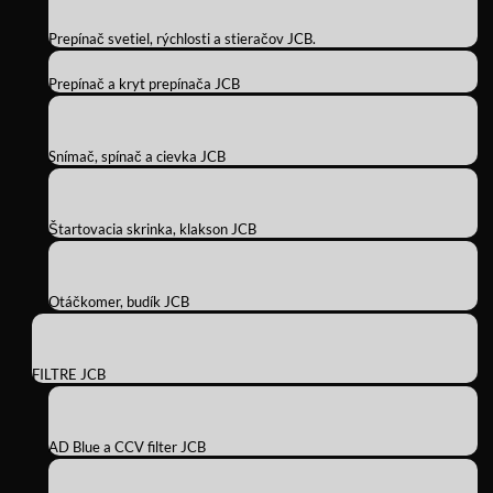
Prepínač svetiel, rýchlosti a stieračov JCB.
Prepínač a kryt prepínača JCB
Snímač, spínač a cievka JCB
Štartovacia skrinka, klakson JCB
Otáčkomer, budík JCB
FILTRE JCB
AD Blue a CCV filter JCB