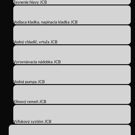
Tesnenie hlavy JCB
Vodiaca kladka, napínacia kladka JCB
Vodný chladič, vrtuľa JCB
Vyrovnávacia nádobka JCB
Vodná pumpa JCB
Klinový remeň JCB
Výfukový systém JCB