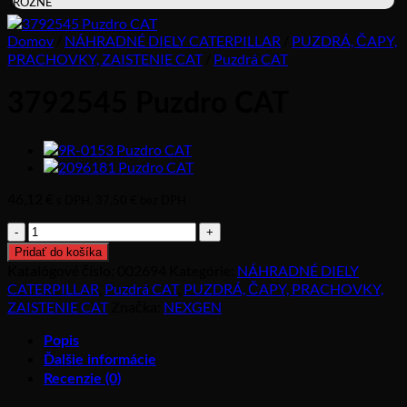
RÔZNE
Domov
/
NÁHRADNÉ DIELY CATERPILLAR
/
PUZDRÁ, ČAPY,
PRACHOVKY, ZAISTENIE CAT
/
Puzdrá CAT
3792545 Puzdro CAT
46,12
€
s DPH,
37,50
€
bez DPH
množstvo
3792545
Pridať do košíka
Puzdro
Katalógové číslo:
002694
Kategórie:
NÁHRADNÉ DIELY
CAT
CATERPILLAR
,
Puzdrá CAT
,
PUZDRÁ, ČAPY, PRACHOVKY,
ZAISTENIE CAT
Značka:
NEXGEN
Popis
Ďalšie informácie
Recenzie (0)