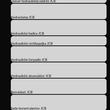
Uzáver hydraulickej nádrže JCB
Hydraclamp JCB
Hydraulická hadica JCB
Hydraulická rýchlospojka JCB
Hydraulické čerpadlo JCB
Hydraulický akumulátor JCB
Rozvádzač JCB
Sada tesnení piestov JCB