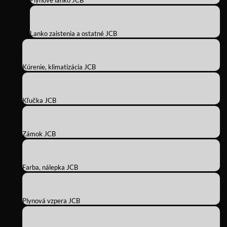
Plynové lanko JCB
Lanko zaistenia a ostatné JCB
Kúrenie, klimatizácia JCB
Kľučka JCB
Zámok JCB
Farba, nálepka JCB
Plynová vzpera JCB