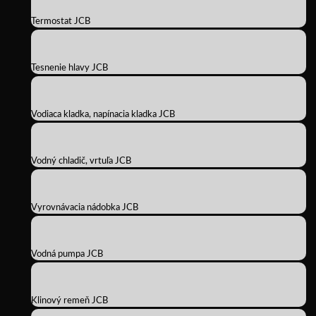
Termostat JCB
Tesnenie hlavy JCB
Vodiaca kladka, napínacia kladka JCB
Vodný chladič, vrtuľa JCB
Vyrovnávacia nádobka JCB
Vodná pumpa JCB
Klinový remeň JCB