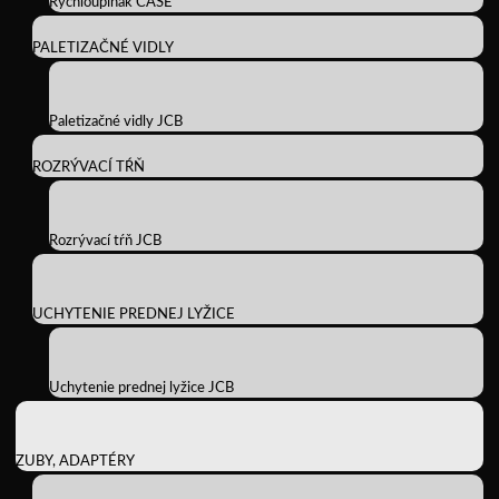
Rýchloupínak CASE
PALETIZAČNÉ VIDLY
Paletizačné vidly JCB
ROZRÝVACÍ TŔŇ
Rozrývací tŕň JCB
UCHYTENIE PREDNEJ LYŽICE
Uchytenie prednej lyžice JCB
ZUBY, ADAPTÉRY