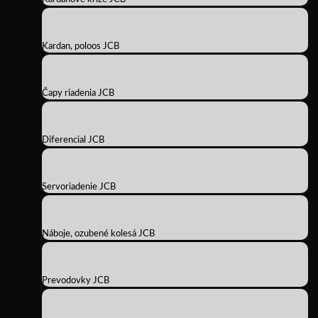
Kardan, poloos JCB
Čapy riadenia JCB
Diferencial JCB
Servoriadenie JCB
Náboje, ozubené kolesá JCB
Prevodovky JCB