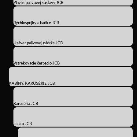
Plavák palivovej sústavy JCB
Rýchlospojky a hadice JCB
Uzáver palivovej nádrže JCB
Vstrekovacie čerpadlo JCB
KABÍNY, KAROSÉRIE JCB
Karoséria JCB
Lanko JCB