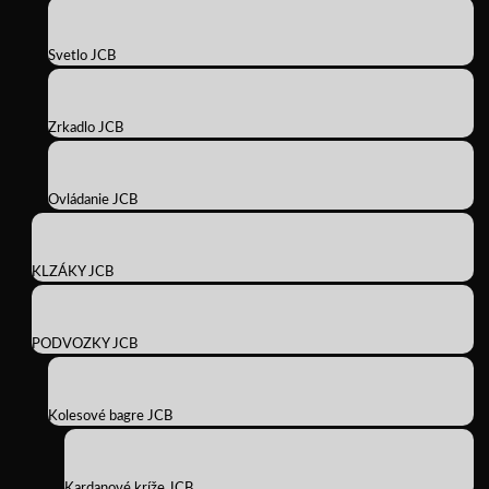
Svetlo JCB
Zrkadlo JCB
Ovládanie JCB
KLZÁKY JCB
PODVOZKY JCB
Kolesové bagre JCB
Kardanové kríže JCB