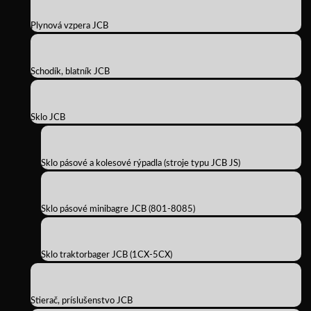
Plynová vzpera JCB
Schodík, blatník JCB
Sklo JCB
Sklo pásové a kolesové rýpadla (stroje typu JCB JS)
Sklo pásové minibagre JCB (801-8085)
Sklo traktorbager JCB (1CX-5CX)
Stierač, príslušenstvo JCB