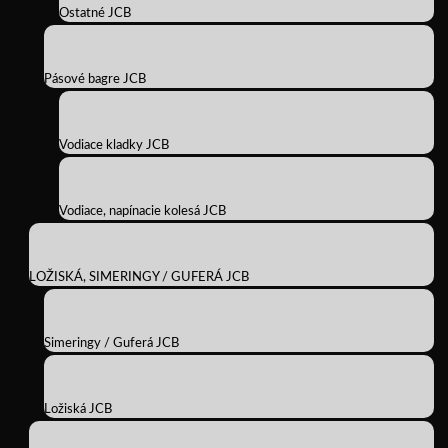
Ostatné JCB
Pásové bagre JCB
Vodiace kladky JCB
Vodiace, napínacie kolesá JCB
LOŽISKÁ, SIMERINGY / GUFERÁ JCB
Simeringy / Guferá JCB
Ložiská JCB