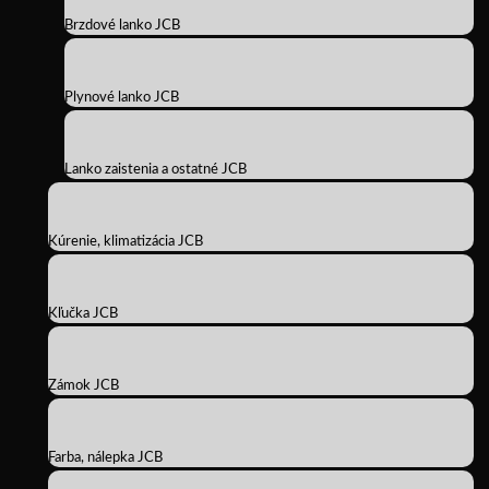
Brzdové lanko JCB
Plynové lanko JCB
Lanko zaistenia a ostatné JCB
Kúrenie, klimatizácia JCB
Kľučka JCB
Zámok JCB
Farba, nálepka JCB