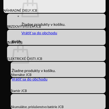
NÁHRADNÉ DIELY JCB
Žiadne produkty v košíku.
BRZDOVÝ SYSTÉM JCB
Vrátiť sa do obchodu
Košík
DISKY JCB
ELEKTRICKÉ ČASTI JCB
Žiadne produkty v košíku.
Alternátor JCB
Vrátiť sa do obchodu
Štartér JCB
Akumulátor, príslušenstvo batérie JCB