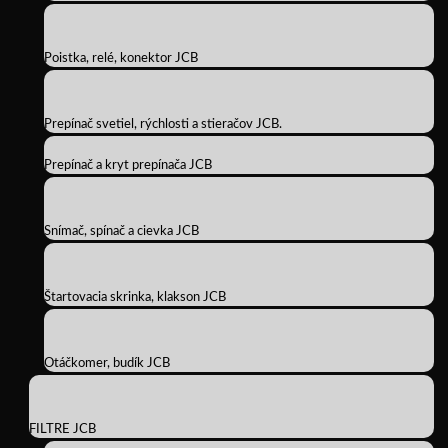
Poistka, relé, konektor JCB
Prepínač svetiel, rýchlosti a stieračov JCB.
Prepínač a kryt prepínača JCB
Snímač, spínač a cievka JCB
Štartovacia skrinka, klakson JCB
Otáčkomer, budík JCB
FILTRE JCB