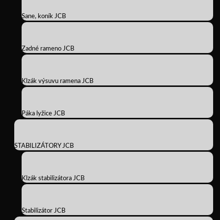
Sane, koník JCB
Zadné rameno JCB
Klzák výsuvu ramena JCB
Páka lyžice JCB
STABILIZÁTORY JCB
Klzák stabilizátora JCB
Stabilizátor JCB