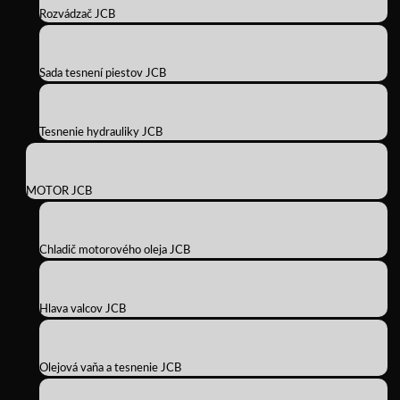
Rozvádzač JCB
Sada tesnení piestov JCB
Tesnenie hydrauliky JCB
MOTOR JCB
Chladič motorového oleja JCB
Hlava valcov JCB
Olejová vaňa a tesnenie JCB