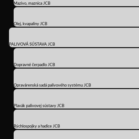
Mazivo, maznica JCB
Olej, kvapaliny JCB
PALIVOVÁ SÚSTAVA JCB
Dopravné čerpadlo JCB
Opravárenská sadá palivového systému JCB
Plavák palivovej sústavy JCB
Rýchlospojky a hadice JCB