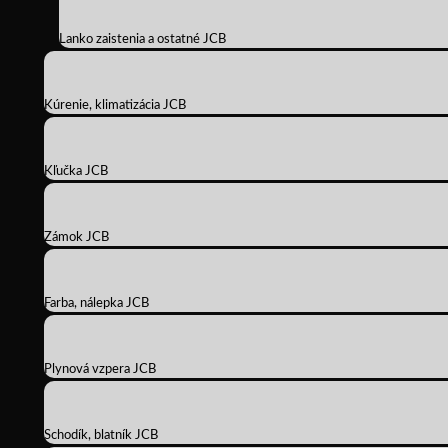
Lanko zaistenia a ostatné JCB
Kúrenie, klimatizácia JCB
Kľučka JCB
Zámok JCB
Farba, nálepka JCB
Plynová vzpera JCB
Schodík, blatník JCB