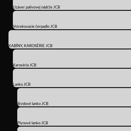
Uzáver palivovej nádrže JCB
Vstrekovacie čerpadlo JCB
KABÍNY, KAROSÉRIE JCB
Karoséria JCB
Lanko JCB
Brzdové lanko JCB
Plynové lanko JCB