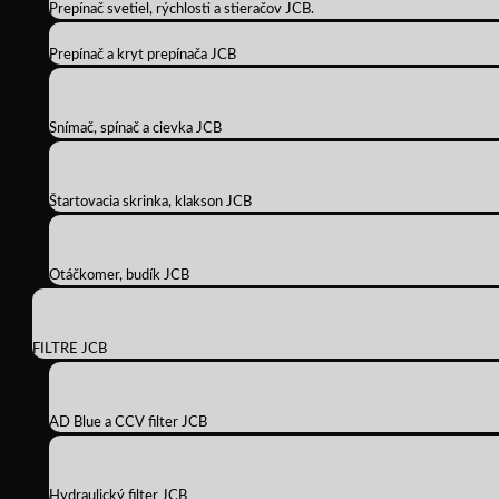
Prepínač svetiel, rýchlosti a stieračov JCB.
Prepínač a kryt prepínača JCB
Snímač, spínač a cievka JCB
Štartovacia skrinka, klakson JCB
Otáčkomer, budík JCB
FILTRE JCB
AD Blue a CCV filter JCB
Hydraulický filter JCB