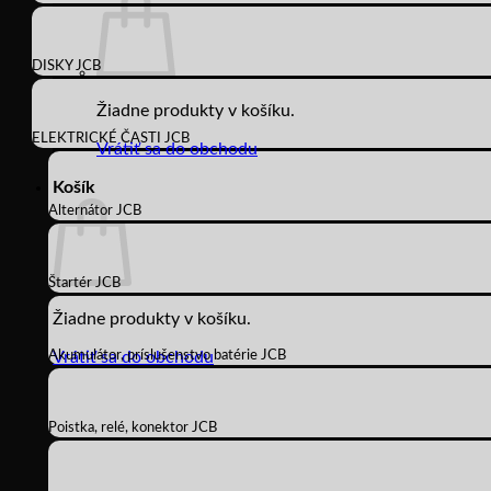
DISKY JCB
Žiadne produkty v košíku.
ELEKTRICKÉ ČASTI JCB
Vrátiť sa do obchodu
Košík
Alternátor JCB
Štartér JCB
Žiadne produkty v košíku.
Akumulátor, príslušenstvo batérie JCB
Vrátiť sa do obchodu
Poistka, relé, konektor JCB