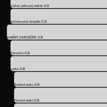
Uzáver palivovej nádrže JCB
Vstrekovacie čerpadlo JCB
KABÍNY, KAROSÉRIE JCB
Karoséria JCB
Lanko JCB
Brzdové lanko JCB
Plynové lanko JCB