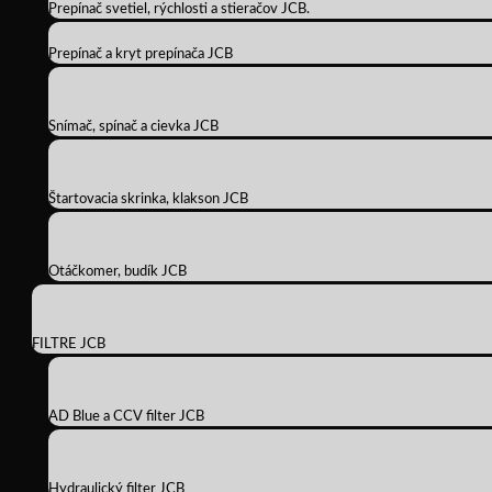
Prepínač svetiel, rýchlosti a stieračov JCB.
Prepínač a kryt prepínača JCB
Snímač, spínač a cievka JCB
Štartovacia skrinka, klakson JCB
Otáčkomer, budík JCB
FILTRE JCB
AD Blue a CCV filter JCB
Hydraulický filter JCB