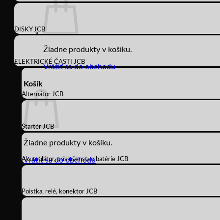
DISKY JCB
Žiadne produkty v košíku.
ELEKTRICKÉ ČASTI JCB
Vrátiť sa do obchodu
Košík
Alternátor JCB
Štartér JCB
Žiadne produkty v košíku.
Akumulátor, príslušenstvo batérie JCB
Vrátiť sa do obchodu
Poistka, relé, konektor JCB