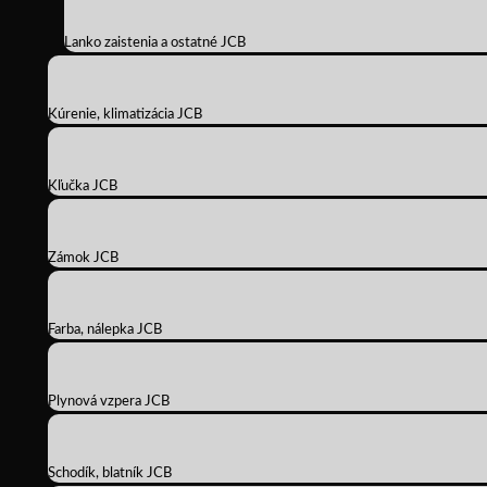
Lanko zaistenia a ostatné JCB
Kúrenie, klimatizácia JCB
Kľučka JCB
Zámok JCB
Farba, nálepka JCB
Plynová vzpera JCB
Schodík, blatník JCB