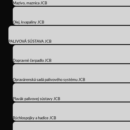
Mazivo, maznica JCB
Olej, kvapaliny JCB
PALIVOVÁ SÚSTAVA JCB
Dopravné čerpadlo JCB
Opravárenská sadá palivového systému JCB
Plavák palivovej sústavy JCB
Rýchlospojky a hadice JCB