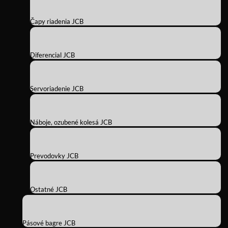
Čapy riadenia JCB
Diferencial JCB
Servoriadenie JCB
Náboje, ozubené kolesá JCB
Prevodovky JCB
Ostatné JCB
Pásové bagre JCB