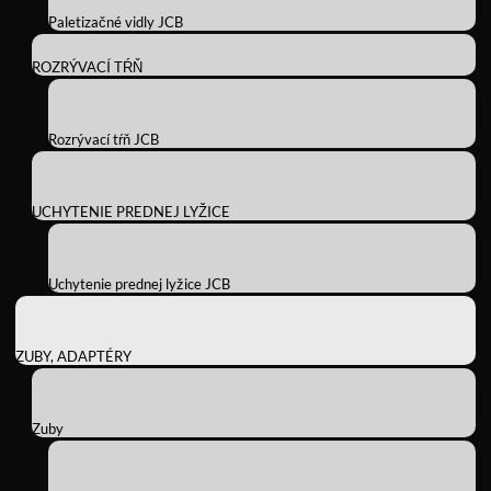
Paletizačné vidly JCB
ROZRÝVACÍ TŔŇ
Rozrývací tŕň JCB
UCHYTENIE PREDNEJ LYŽICE
Uchytenie prednej lyžice JCB
ZUBY, ADAPTÉRY
Zuby