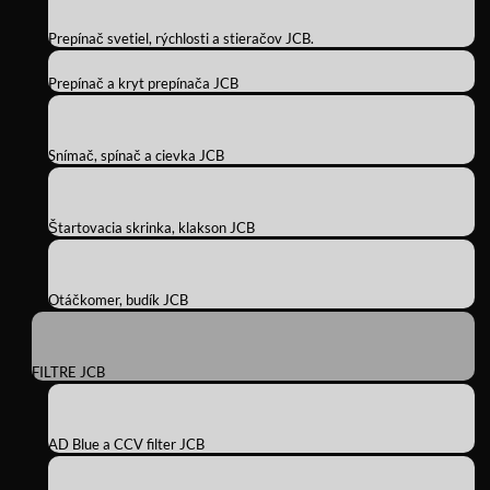
Prepínač svetiel, rýchlosti a stieračov JCB.
Prepínač a kryt prepínača JCB
Snímač, spínač a cievka JCB
Štartovacia skrinka, klakson JCB
Otáčkomer, budík JCB
FILTRE JCB
AD Blue a CCV filter JCB