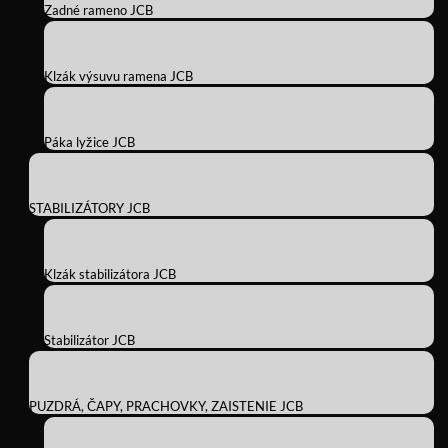
Zadné rameno JCB
Klzák výsuvu ramena JCB
Páka lyžice JCB
STABILIZÁTORY JCB
Klzák stabilizátora JCB
Stabilizátor JCB
PUZDRÁ, ČAPY, PRACHOVKY, ZAISTENIE JCB