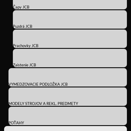
Čapy JCB
Puzdrá JCB
Prachovky JCB
Zaistenie JCB
VYMEDZOVACIE PODLOŽKA JCB
MODELY STROJOV A REKL. PREDMETY
POŤAHY