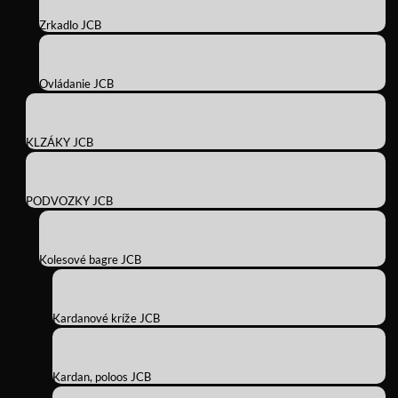
Zrkadlo JCB
Ovládanie JCB
KLZÁKY JCB
PODVOZKY JCB
Kolesové bagre JCB
Kardanové kríže JCB
Kardan, poloos JCB