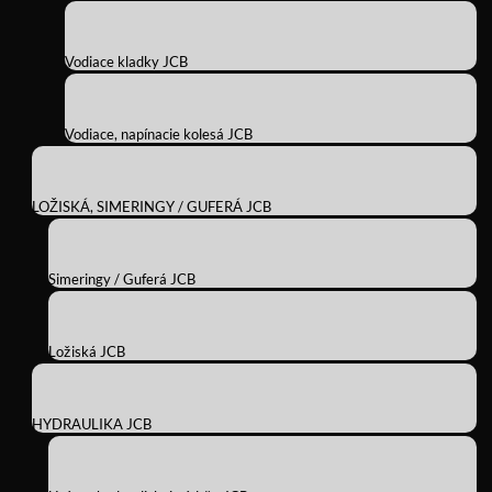
Vodiace kladky JCB
Vodiace, napínacie kolesá JCB
LOŽISKÁ, SIMERINGY / GUFERÁ JCB
Simeringy / Guferá JCB
Ložiská JCB
HYDRAULIKA JCB