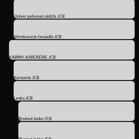
Uzáver palivovej nádrže JCB
Vstrekovacie čerpadlo JCB
KABÍNY, KAROSÉRIE JCB
Karoséria JCB
Lanko JCB
Brzdové lanko JCB