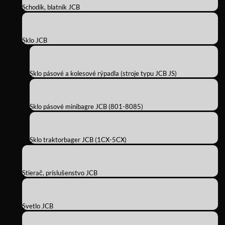
Schodík, blatník JCB
Sklo JCB
Sklo pásové a kolesové rýpadla (stroje typu JCB JS)
Sklo pásové minibagre JCB (801-8085)
Sklo traktorbager JCB (1CX-5CX)
Stierač, príslušenstvo JCB
Svetlo JCB