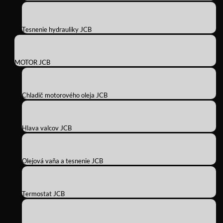
Tesnenie hydrauliky JCB
MOTOR JCB
Chladič motorového oleja JCB
Hlava valcov JCB
Olejová vaňa a tesnenie JCB
Termostat JCB