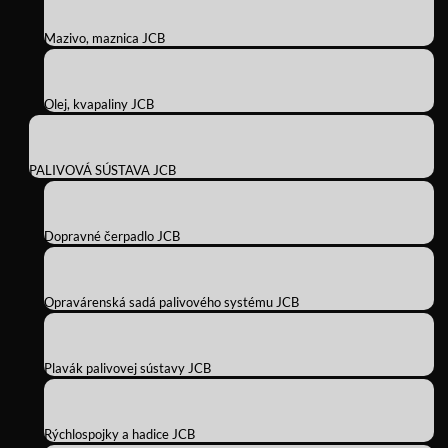
Mazivo, maznica JCB
Olej, kvapaliny JCB
PALIVOVÁ SÚSTAVA JCB
Dopravné čerpadlo JCB
Opravárenská sadá palivového systému JCB
Plavák palivovej sústavy JCB
Rýchlospojky a hadice JCB