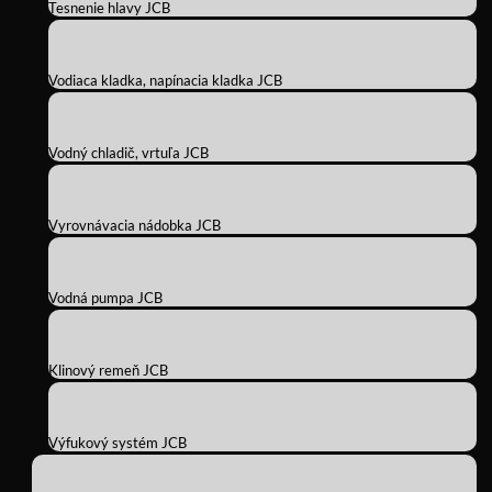
Tesnenie hlavy JCB
Vodiaca kladka, napínacia kladka JCB
Vodný chladič, vrtuľa JCB
Vyrovnávacia nádobka JCB
Vodná pumpa JCB
Klinový remeň JCB
Výfukový systém JCB