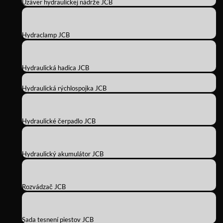
Uzáver hydraulickej nádrže JCB
Hydraclamp JCB
Hydraulická hadica JCB
Hydraulická rýchlospojka JCB
Hydraulické čerpadlo JCB
Hydraulický akumulátor JCB
Rozvádzač JCB
Sada tesnení piestov JCB