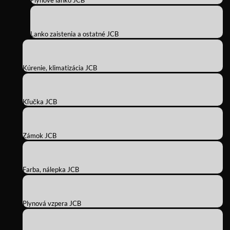
Plynové lanko JCB
Lanko zaistenia a ostatné JCB
Kúrenie, klimatizácia JCB
Kľučka JCB
Zámok JCB
Farba, nálepka JCB
Plynová vzpera JCB