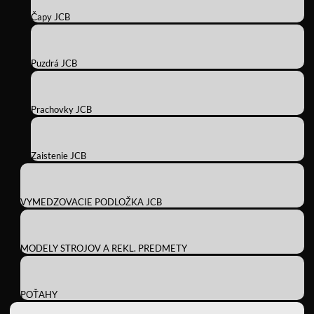
Čapy JCB
Puzdrá JCB
Prachovky JCB
Zaistenie JCB
VYMEDZOVACIE PODLOŽKA JCB
MODELY STROJOV A REKL. PREDMETY
POŤAHY