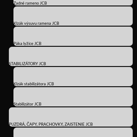
Zadné rameno JCB
Klzák výsuvu ramena JCB
Páka lyžice JCB
STABILIZÁTORY JCB
Klzák stabilizátora JCB
Stabilizátor JCB
PUZDRÁ, ČAPY, PRACHOVKY, ZAISTENIE JCB