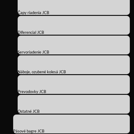
Čapy riadenia JCB
Diferencial JCB
Servoriadenie JCB
Náboje, ozubené kolesá JCB
Prevodovky JCB
Ostatné JCB
Pásové bagre JCB