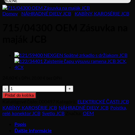
RÔZNE
Domov
/
NÁHRADNÉ DIELY JCB
/
KABÍNY, KAROSÉRIE JCB
715/04300 OEM Zásuvka na
maják JCB
24,60
€
s DPH,
20,00
€
bez DPH
množstvo
715/04300
Pridať do košíka
OEM
Katalógové číslo:
000497
Kategórií:
ELEKTRICKÉ ČASTI JCB
,
Zásuvka
KABÍNY, KAROSÉRIE JCB
,
NÁHRADNÉ DIELY JCB
,
Poistka,
na
relé, konektor JCB
,
Svetlo JCB
Značka:
OEM
maják
JCB
Popis
Ďalšie informácie