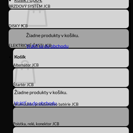
BRZDOVÝ SYSTÉM JCB
DISKY JCB
Žiadne produkty v košíku.
ELEKTRICKÉ ČASTI JCB
Vrátiť sa do obchodu
Košík
Alternátor JCB
Štartér JCB
Žiadne produkty v košíku.
Vrátiť sa do obchodu
Akumulátor, príslušenstvo batérie JCB
Poistka, relé, konektor JCB