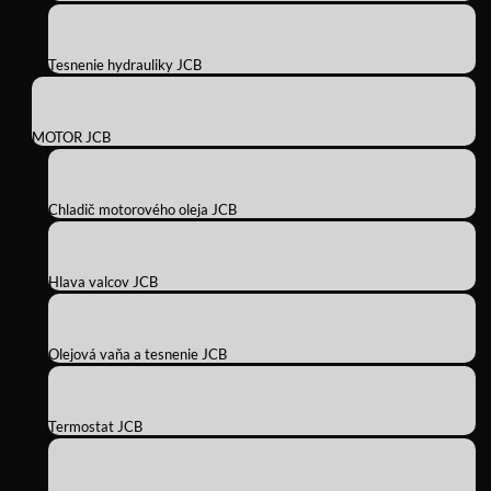
Tesnenie hydrauliky JCB
MOTOR JCB
Chladič motorového oleja JCB
Hlava valcov JCB
Olejová vaňa a tesnenie JCB
Termostat JCB