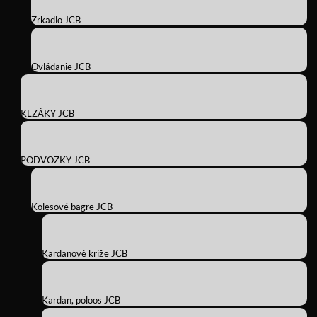
Zrkadlo JCB
Ovládanie JCB
KLZÁKY JCB
PODVOZKY JCB
Kolesové bagre JCB
Kardanové kríže JCB
Kardan, poloos JCB