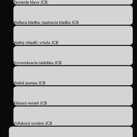
Tesnenie hlavy JCB
Vodiaca kladka, napínacia kladka JCB
Vodný chladič, vrtuľa JCB
Vyrovnávacia nádobka JCB
Vodná pumpa JCB
Klinový remeň JCB
Výfukový systém JCB