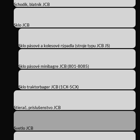
Schodík, blatník JCB
Sklo JCB
Sklo pásové a kolesové rýpadla (stroje typu JCB JS)
Sklo pásové minibagre JCB (801-8085)
Sklo traktorbager JCB (1CX-5CX)
Stierač, príslušenstvo JCB
Svetlo JCB