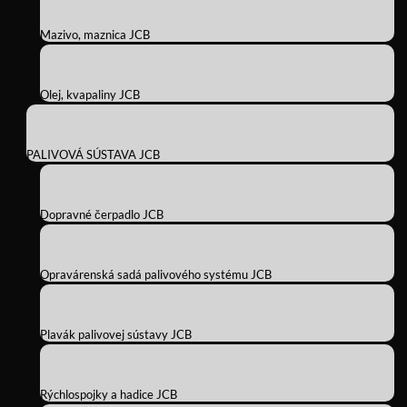
Mazivo, maznica JCB
Olej, kvapaliny JCB
PALIVOVÁ SÚSTAVA JCB
Dopravné čerpadlo JCB
Opravárenská sadá palivového systému JCB
Plavák palivovej sústavy JCB
Rýchlospojky a hadice JCB