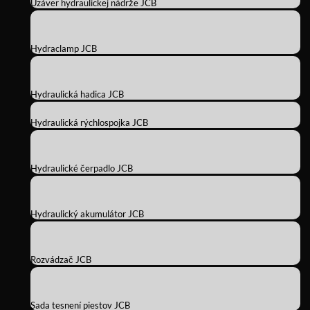
Uzáver hydraulickej nádrže JCB
Hydraclamp JCB
Hydraulická hadica JCB
Hydraulická rýchlospojka JCB
Hydraulické čerpadlo JCB
Hydraulický akumulátor JCB
Rozvádzač JCB
Sada tesnení piestov JCB