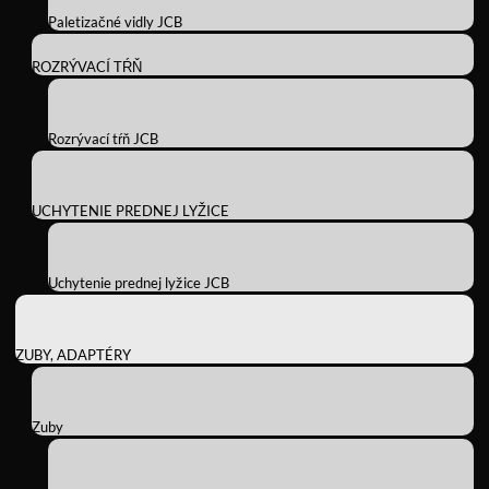
Paletizačné vidly JCB
ROZRÝVACÍ TŔŇ
Rozrývací tŕň JCB
UCHYTENIE PREDNEJ LYŽICE
Uchytenie prednej lyžice JCB
ZUBY, ADAPTÉRY
Zuby