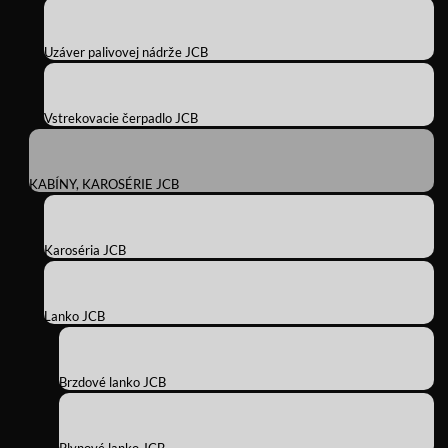
Uzáver palivovej nádrže JCB
Vstrekovacie čerpadlo JCB
KABÍNY, KAROSÉRIE JCB
Karoséria JCB
Lanko JCB
Brzdové lanko JCB