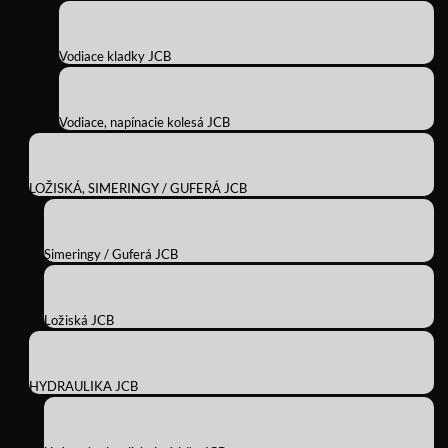
Vodiace kladky JCB
Vodiace, napínacie kolesá JCB
LOŽISKÁ, SIMERINGY / GUFERÁ JCB
Simeringy / Guferá JCB
Ložiská JCB
HYDRAULIKA JCB