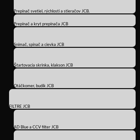
Prepínač svetiel, rýchlosti a stieračov JCB.
Prepínač a kryt prepínača JCB
Snímač, spínač a cievka JCB
Štartovacia skrinka, klakson JCB
Otáčkomer, budík JCB
FILTRE JCB
AD Blue a CCV filter JCB