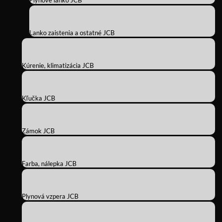
Plynové lanko JCB
Lanko zaistenia a ostatné JCB
Kúrenie, klimatizácia JCB
Kľučka JCB
Zámok JCB
Farba, nálepka JCB
Plynová vzpera JCB