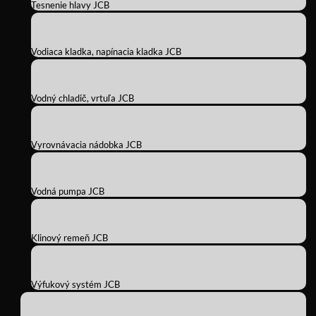
Tesnenie hlavy JCB
Vodiaca kladka, napínacia kladka JCB
Vodný chladič, vrtuľa JCB
Vyrovnávacia nádobka JCB
Vodná pumpa JCB
Klinový remeň JCB
Výfukový systém JCB