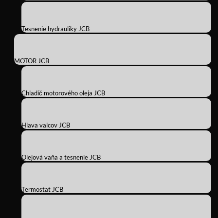
Tesnenie hydrauliky JCB
MOTOR JCB
Chladič motorového oleja JCB
Hlava valcov JCB
Olejová vaňa a tesnenie JCB
Termostat JCB