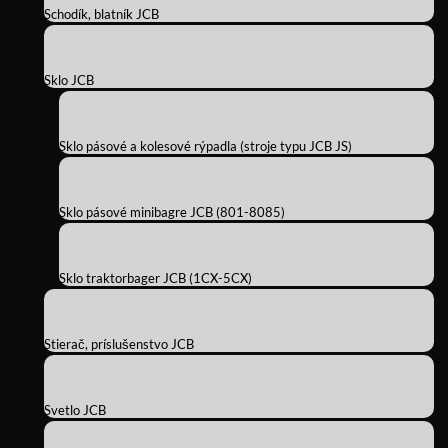
Schodík, blatník JCB
Sklo JCB
Sklo pásové a kolesové rýpadla (stroje typu JCB JS)
Sklo pásové minibagre JCB (801-8085)
Sklo traktorbager JCB (1CX-5CX)
Stierač, príslušenstvo JCB
Svetlo JCB