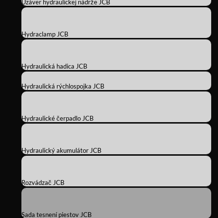
Uzáver hydraulickej nádrže JCB
Hydraclamp JCB
Hydraulická hadica JCB
Hydraulická rýchlospojka JCB
Hydraulické čerpadlo JCB
Hydraulický akumulátor JCB
Rozvádzač JCB
Sada tesnení piestov JCB