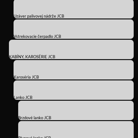
Uzáver palivovej nádrže JCB
Vstrekovacie čerpadlo JCB
KABÍNY, KAROSÉRIE JCB
Karoséria JCB
Lanko JCB
Brzdové lanko JCB