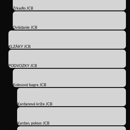
Zrkadlo JCB
Ovládanie JCB
KLZÁKY JCB
PODVOZKY JCB
Kolesové bagre JCB
Kardanové kríže JCB
Kardan, poloos JCB