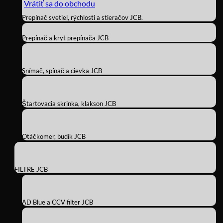
Vrátiť sa do obchodu
Prepínač svetiel, rýchlosti a stieračov JCB.
Prepínač a kryt prepínača JCB
Snímač, spínač a cievka JCB
Štartovacia skrinka, klakson JCB
Otáčkomer, budík JCB
FILTRE JCB
AD Blue a CCV filter JCB