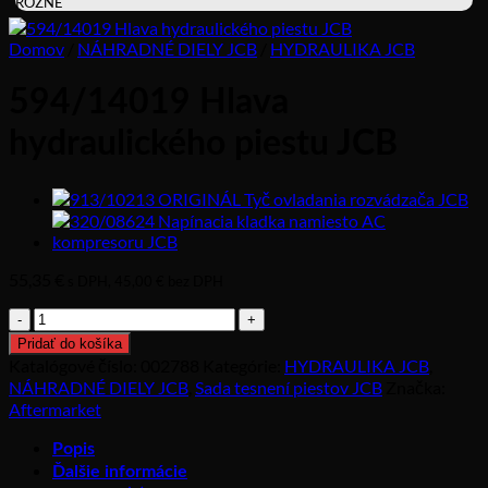
RÔZNE
Domov
/
NÁHRADNÉ DIELY JCB
/
HYDRAULIKA JCB
594/14019 Hlava
hydraulického piestu JCB
55,35
€
s DPH,
45,00
€
bez DPH
množstvo
594/14019
Pridať do košíka
Hlava
Katalógové číslo:
002788
Kategórie:
HYDRAULIKA JCB
,
hydraulického
NÁHRADNÉ DIELY JCB
,
Sada tesnení piestov JCB
Značka:
piestu
Aftermarket
JCB
Popis
Ďalšie informácie