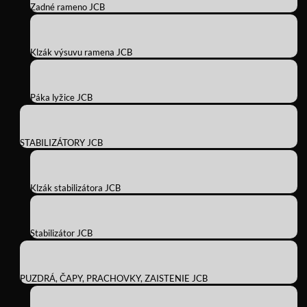
Zadné rameno JCB
Klzák výsuvu ramena JCB
Páka lyžice JCB
STABILIZÁTORY JCB
Klzák stabilizátora JCB
Stabilizátor JCB
PUZDRÁ, ČAPY, PRACHOVKY, ZAISTENIE JCB