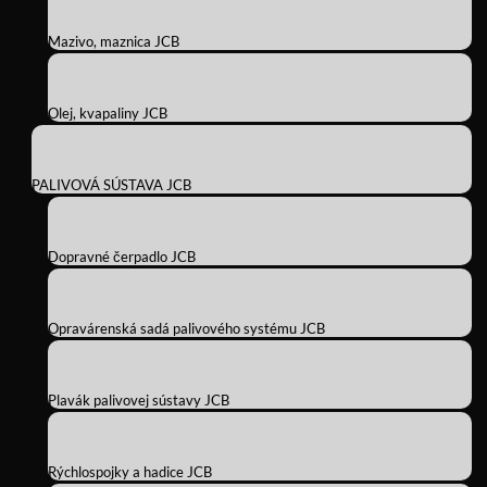
Mazivo, maznica JCB
Olej, kvapaliny JCB
PALIVOVÁ SÚSTAVA JCB
Dopravné čerpadlo JCB
Opravárenská sadá palivového systému JCB
Plavák palivovej sústavy JCB
Rýchlospojky a hadice JCB