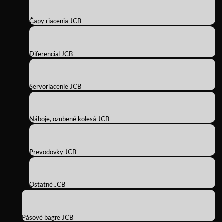
Čapy riadenia JCB
Diferencial JCB
Servoriadenie JCB
Náboje, ozubené kolesá JCB
Prevodovky JCB
Ostatné JCB
Pásové bagre JCB