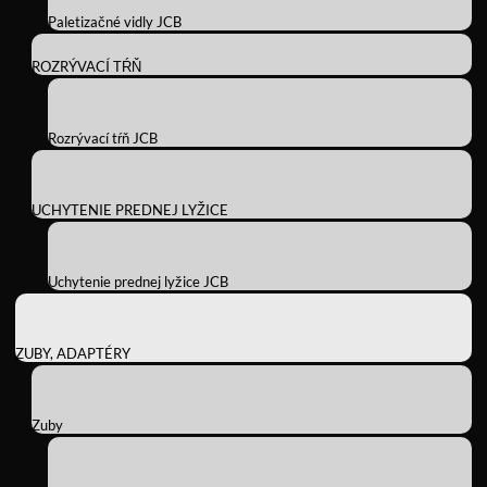
Paletizačné vidly JCB
ROZRÝVACÍ TŔŇ
Rozrývací tŕň JCB
UCHYTENIE PREDNEJ LYŽICE
Uchytenie prednej lyžice JCB
ZUBY, ADAPTÉRY
Zuby