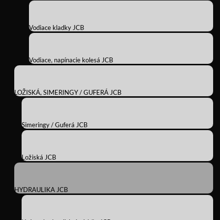
Vodiace kladky JCB
Vodiace, napínacie kolesá JCB
LOŽISKÁ, SIMERINGY / GUFERÁ JCB
Simeringy / Guferá JCB
Ložiská JCB
HYDRAULIKA JCB