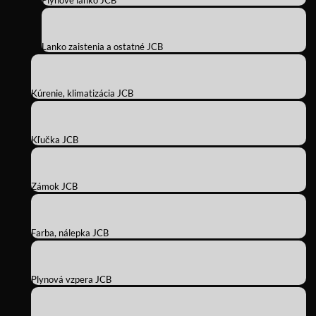
Plynové lanko JCB
Lanko zaistenia a ostatné JCB
Kúrenie, klimatizácia JCB
Kľučka JCB
Zámok JCB
Farba, nálepka JCB
Plynová vzpera JCB