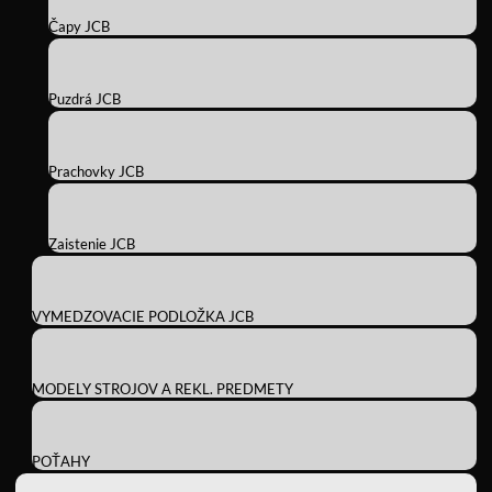
Čapy JCB
Puzdrá JCB
Prachovky JCB
Zaistenie JCB
VYMEDZOVACIE PODLOŽKA JCB
MODELY STROJOV A REKL. PREDMETY
POŤAHY