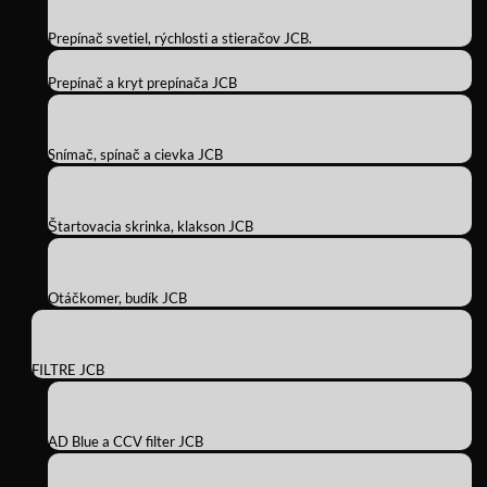
Prepínač svetiel, rýchlosti a stieračov JCB.
Prepínač a kryt prepínača JCB
Snímač, spínač a cievka JCB
Štartovacia skrinka, klakson JCB
Otáčkomer, budík JCB
FILTRE JCB
AD Blue a CCV filter JCB