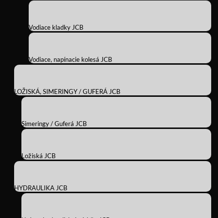
Vodiace kladky JCB
Vodiace, napínacie kolesá JCB
LOŽISKÁ, SIMERINGY / GUFERÁ JCB
Simeringy / Guferá JCB
Ložiská JCB
HYDRAULIKA JCB