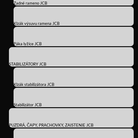
Zadné rameno JCB
Klzák výsuvu ramena JCB
Páka lyžice JCB
STABILIZÁTORY JCB
Klzák stabilizátora JCB
Stabilizátor JCB
PUZDRÁ, ČAPY, PRACHOVKY, ZAISTENIE JCB