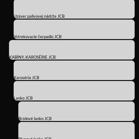
Uzáver palivovej nádrže JCB
Vstrekovacie čerpadlo JCB
KABÍNY, KAROSÉRIE JCB
Karoséria JCB
Lanko JCB
Brzdové lanko JCB