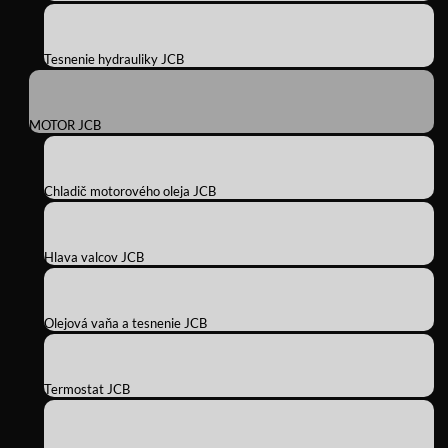
Tesnenie hydrauliky JCB
MOTOR JCB
Chladič motorového oleja JCB
Hlava valcov JCB
Olejová vaňa a tesnenie JCB
Termostat JCB