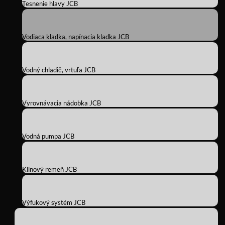
Tesnenie hlavy JCB
Vodiaca kladka, napínacia kladka JCB
Vodný chladič, vrtuľa JCB
Vyrovnávacia nádobka JCB
Vodná pumpa JCB
Klinový remeň JCB
Výfukový systém JCB