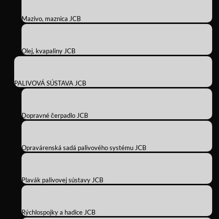
Mazivo, maznica JCB
Olej, kvapaliny JCB
PALIVOVÁ SÚSTAVA JCB
Dopravné čerpadlo JCB
Opravárenská sadá palivového systému JCB
Plavák palivovej sústavy JCB
Rýchlospojky a hadice JCB