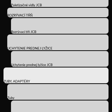
Paletizačné vidly JCB
ROZRÝVACÍ TŔŇ
Rozrývací tŕň JCB
UCHYTENIE PREDNEJ LYŽICE
Uchytenie prednej lyžice JCB
ZUBY, ADAPTÉRY
Zuby