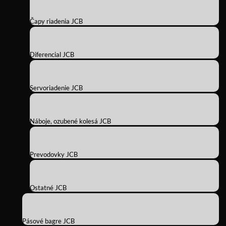
Čapy riadenia JCB
Diferencial JCB
Servoriadenie JCB
Náboje, ozubené kolesá JCB
Prevodovky JCB
Ostatné JCB
Pásové bagre JCB