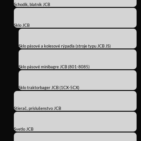
Schodík, blatník JCB
Sklo JCB
Sklo pásové a kolesové rýpadla (stroje typu JCB JS)
Sklo pásové minibagre JCB (801-8085)
Sklo traktorbager JCB (1CX-5CX)
Stierač, príslušenstvo JCB
Svetlo JCB