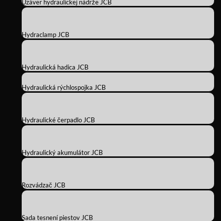
Uzáver hydraulickej nádrže JCB
Hydraclamp JCB
Hydraulická hadica JCB
Hydraulická rýchlospojka JCB
Hydraulické čerpadlo JCB
Hydraulický akumulátor JCB
Rozvádzač JCB
Sada tesnení piestov JCB