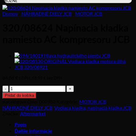
RÔZNE
Domov
/
NÁHRADNÉ DIELY JCB
/
MOTOR JCB
320/08624 Napínacia kladka
namiesto AC kompresoru JCB
84,86
€
s DPH,
68,99
€
bez DPH
množstvo
320/08624
Pridať do košíka
Napínacia
Katalógové číslo:
000982
Kategórie:
MOTOR JCB
,
kladka
NÁHRADNÉ DIELY JCB
,
Vodiaca kladka, napínacia kladka JCB
namiesto
Značka:
Aftermarket
AC
kompresoru
Popis
JCB
Ďalšie informácie