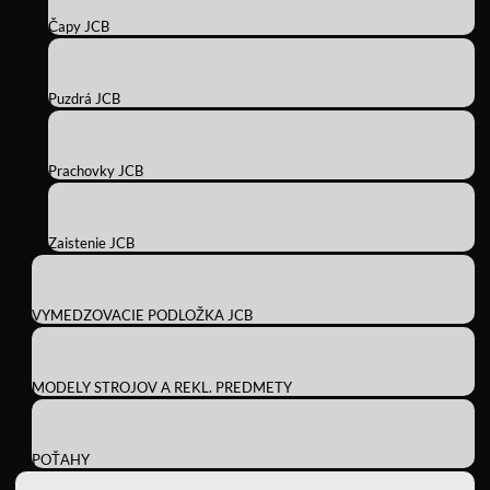
Čapy JCB
Puzdrá JCB
Prachovky JCB
Zaistenie JCB
VYMEDZOVACIE PODLOŽKA JCB
MODELY STROJOV A REKL. PREDMETY
POŤAHY