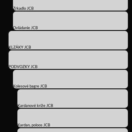
Zrkadlo JCB
Ovládanie JCB
KLZÁKY JCB
PODVOZKY JCB
Kolesové bagre JCB
Kardanové kríže JCB
Kardan, poloos JCB