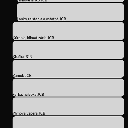
Plynové lanko JCB
Lanko zaistenia a ostatné JCB
Kúrenie, klimatizácia JCB
Kľučka JCB
Zámok JCB
Farba, nálepka JCB
Plynová vzpera JCB