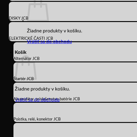
DISKY JCB
Žiadne produkty v košíku.
ELEKTRICKÉ ČASTI JCB
Vrátiť sa do obchodu
Košík
Alternátor JCB
Štartér JCB
Žiadne produkty v košíku.
Akumulátor, príslušenstvo batérie JCB
Vrátiť sa do obchodu
Poistka, relé, konektor JCB