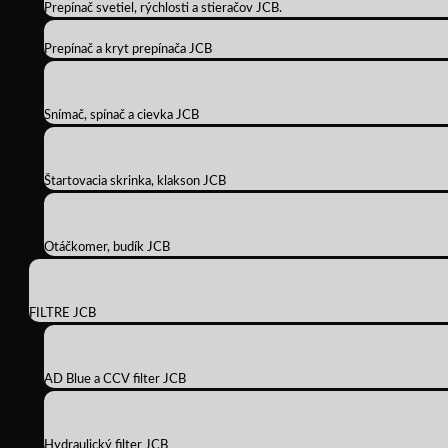
Prepínač svetiel, rýchlosti a stieračov JCB.
Prepínač a kryt prepínača JCB
Snímač, spínač a cievka JCB
Štartovacia skrinka, klakson JCB
Otáčkomer, budík JCB
FILTRE JCB
AD Blue a CCV filter JCB
Hydraulický filter JCB