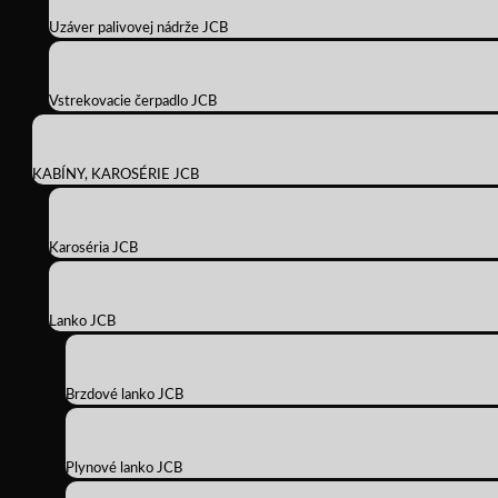
Uzáver palivovej nádrže JCB
Vstrekovacie čerpadlo JCB
KABÍNY, KAROSÉRIE JCB
Karoséria JCB
Lanko JCB
Brzdové lanko JCB
Plynové lanko JCB