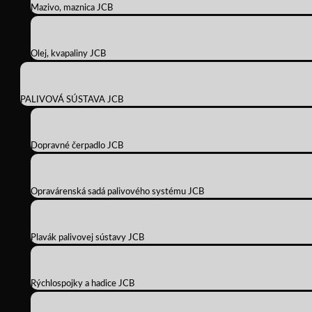
Mazivo, maznica JCB
Olej, kvapaliny JCB
PALIVOVÁ SÚSTAVA JCB
Dopravné čerpadlo JCB
Opravárenská sadá palivového systému JCB
Plavák palivovej sústavy JCB
Rýchlospojky a hadice JCB