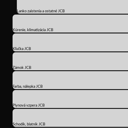
Lanko zaistenia a ostatné JCB
Kúrenie, klimatizácia JCB
Kľučka JCB
Zámok JCB
Farba, nálepka JCB
Plynová vzpera JCB
Schodík, blatník JCB