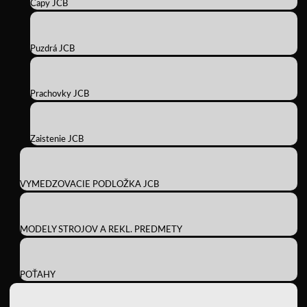
Čapy JCB
Puzdrá JCB
Prachovky JCB
Zaistenie JCB
VYMEDZOVACIE PODLOŽKA JCB
MODELY STROJOV A REKL. PREDMETY
POŤAHY