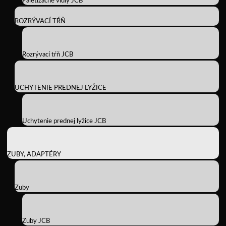
Paletizačné vidly JCB
ROZRÝVACÍ TŔŇ
Rozrývací tŕň JCB
UCHYTENIE PREDNEJ LYŽICE
Uchytenie prednej lyžice JCB
ZUBY, ADAPTÉRY
Zuby
Zuby JCB