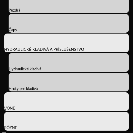
Puzdrá
Čapy
HYDRAULICKÉ KLADIVÁ A PRÍSLUŠENSTVO
Hydraulické kladivá
Hroty pre kladivá
VÔNE
RÔZNE