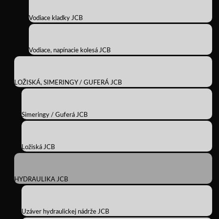
Vodiace kladky JCB
Vodiace, napínacie kolesá JCB
LOŽISKÁ, SIMERINGY / GUFERÁ JCB
Simeringy / Guferá JCB
Ložiská JCB
HYDRAULIKA JCB
Uzáver hydraulickej nádrže JCB