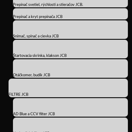
Prepínač svetiel, rýchlosti a stieračov JCB.
Prepínač a kryt prepínača JCB
Snímač, spínač a cievka JCB
Štartovacia skrinka, klakson JCB
Otáčkomer, budík JCB
FILTRE JCB
AD Blue a CCV filter JCB