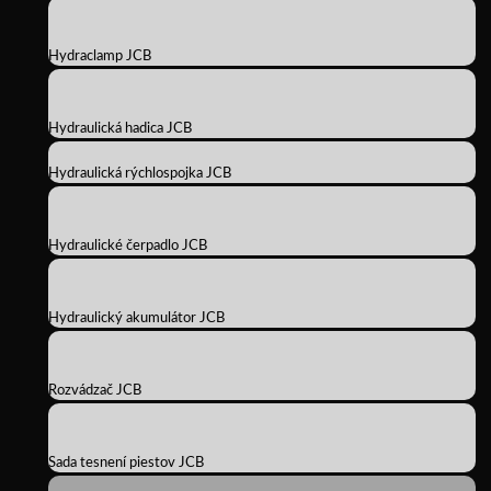
Hydraclamp JCB
Hydraulická hadica JCB
Hydraulická rýchlospojka JCB
Hydraulické čerpadlo JCB
Hydraulický akumulátor JCB
Rozvádzač JCB
Sada tesnení piestov JCB