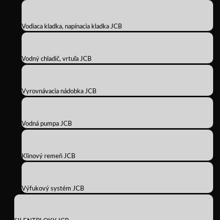
Vodiaca kladka, napínacia kladka JCB
Vodný chladič, vrtuľa JCB
Vyrovnávacia nádobka JCB
Vodná pumpa JCB
Klinový remeň JCB
Výfukový systém JCB