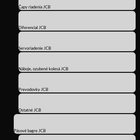
Čapy riadenia JCB
Diferencial JCB
Servoriadenie JCB
Náboje, ozubené kolesá JCB
Prevodovky JCB
Ostatné JCB
Pásové bagre JCB