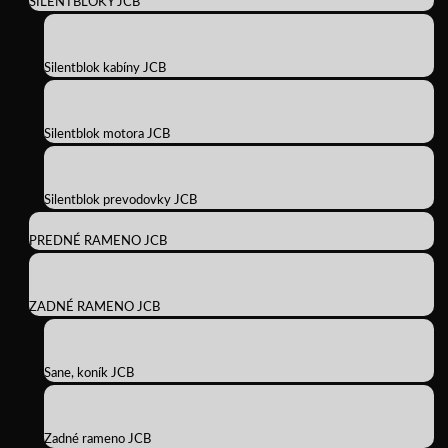
SILENTBLOKY JCB
Silentblok kabíny JCB
Silentblok motora JCB
Silentblok prevodovky JCB
PREDNÉ RAMENO JCB
ZADNÉ RAMENO JCB
Sane, koník JCB
Zadné rameno JCB