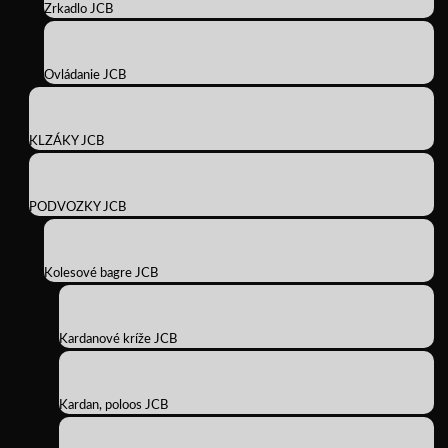
Zrkadlo JCB
Ovládanie JCB
KLZÁKY JCB
PODVOZKY JCB
Kolesové bagre JCB
Kardanové kríže JCB
Kardan, poloos JCB