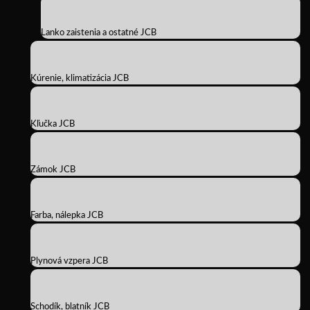
Lanko zaistenia a ostatné JCB
Kúrenie, klimatizácia JCB
Kľučka JCB
Zámok JCB
Farba, nálepka JCB
Plynová vzpera JCB
Schodík, blatník JCB