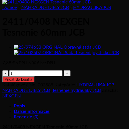
Domov
/
NÁHRADNÉ DIELY JCB
/
HYDRAULIKA JCB
2411/0408 NEXGEN
Tesnenie 60mm JCB
7,38
€
s DPH,
6,00
€
bez DPH
množstvo
2411/0408
Pridať do košíka
NEXGEN
Katalógové číslo:
003589
Kategórie:
HYDRAULIKA JCB
,
Tesnenie
NÁHRADNÉ DIELY JCB
,
Tesnenie hydrauliky JCB
Značka:
60mm
NEXGEN
JCB
Popis
Ďalšie informácie
Recenzie (0)
2411/0408 NEXGEN Tesnenie 60mm JCB