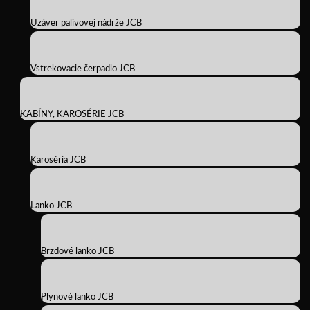
Uzáver palivovej nádrže JCB
Vstrekovacie čerpadlo JCB
KABÍNY, KAROSÉRIE JCB
Karoséria JCB
Lanko JCB
Brzdové lanko JCB
Plynové lanko JCB