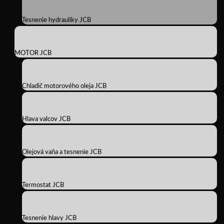
Tesnenie hydrauliky JCB
MOTOR JCB
Chladič motorového oleja JCB
Hlava valcov JCB
Olejová vaňa a tesnenie JCB
Termostat JCB
Tesnenie hlavy JCB