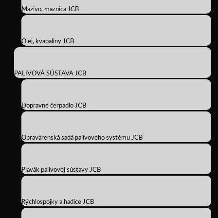
Mazivo, maznica JCB
Olej, kvapaliny JCB
PALIVOVÁ SÚSTAVA JCB
Dopravné čerpadlo JCB
Opravárenská sadá palivového systému JCB
Plavák palivovej sústavy JCB
Rýchlospojky a hadice JCB