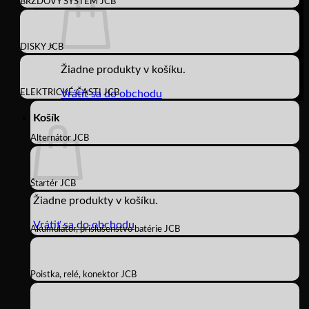
BRZDOVÝ SYSTÉM JCB
DISKY JCB
Žiadne produkty v košíku.
ELEKTRICKÉ ČASTI JCB
Vrátiť sa do obchodu
Košík
Alternátor JCB
Štartér JCB
Žiadne produkty v košíku.
Vrátiť sa do obchodu
Akumulátor, príslušenstvo batérie JCB
Poistka, relé, konektor JCB