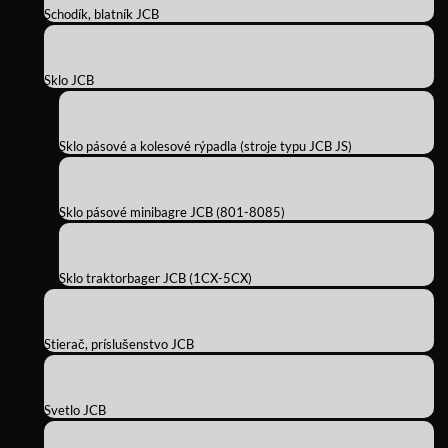
Schodík, blatník JCB
Sklo JCB
Sklo pásové a kolesové rýpadla (stroje typu JCB JS)
Sklo pásové minibagre JCB (801-8085)
Sklo traktorbager JCB (1CX-5CX)
Stierač, príslušenstvo JCB
Svetlo JCB