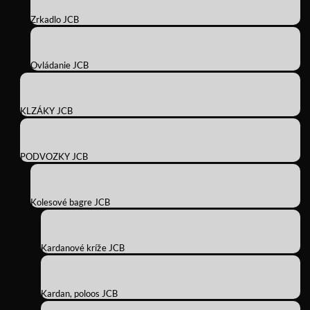
Zrkadlo JCB
Ovládanie JCB
KLZÁKY JCB
PODVOZKY JCB
Kolesové bagre JCB
Kardanové kríže JCB
Kardan, poloos JCB