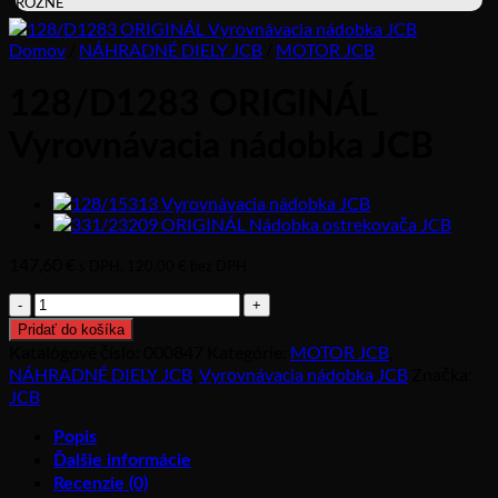
RÔZNE
Domov
/
NÁHRADNÉ DIELY JCB
/
MOTOR JCB
128/D1283 ORIGINÁL
Vyrovnávacia nádobka JCB
147,60
€
s DPH,
120,00
€
bez DPH
množstvo
128/D1283
Pridať do košíka
ORIGINÁL
Katalógové číslo:
000847
Kategórie:
MOTOR JCB
,
Vyrovnávacia
NÁHRADNÉ DIELY JCB
,
Vyrovnávacia nádobka JCB
Značka:
nádobka
JCB
JCB
Popis
Ďalšie informácie
Recenzie (0)