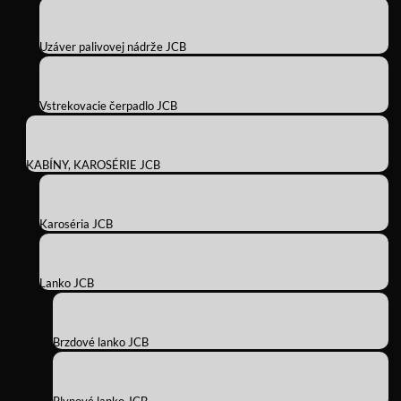
Uzáver palivovej nádrže JCB
Vstrekovacie čerpadlo JCB
KABÍNY, KAROSÉRIE JCB
Karoséria JCB
Lanko JCB
Brzdové lanko JCB