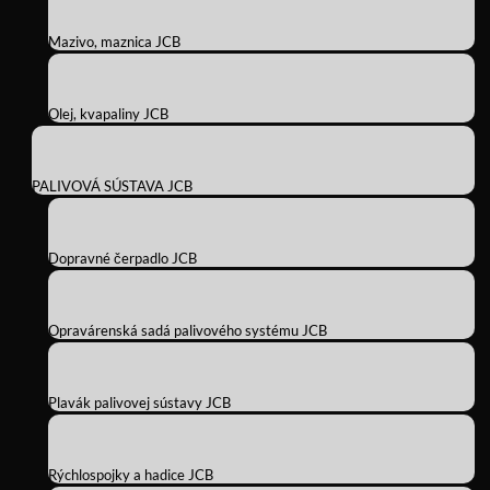
Mazivo, maznica JCB
Olej, kvapaliny JCB
PALIVOVÁ SÚSTAVA JCB
Dopravné čerpadlo JCB
Opravárenská sadá palivového systému JCB
Plavák palivovej sústavy JCB
Rýchlospojky a hadice JCB