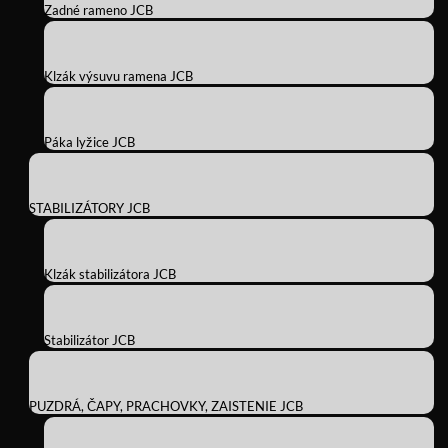
Zadné rameno JCB
Klzák výsuvu ramena JCB
Páka lyžice JCB
STABILIZÁTORY JCB
Klzák stabilizátora JCB
Stabilizátor JCB
PUZDRÁ, ČAPY, PRACHOVKY, ZAISTENIE JCB