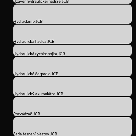
Uzáver hydraulickej nádrže JCB
Hydraclamp JCB
Hydraulická hadica JCB
Hydraulická rýchlospojka JCB
Hydraulické čerpadlo JCB
Hydraulický akumulátor JCB
Rozvádzač JCB
Sada tesnení piestov JCB