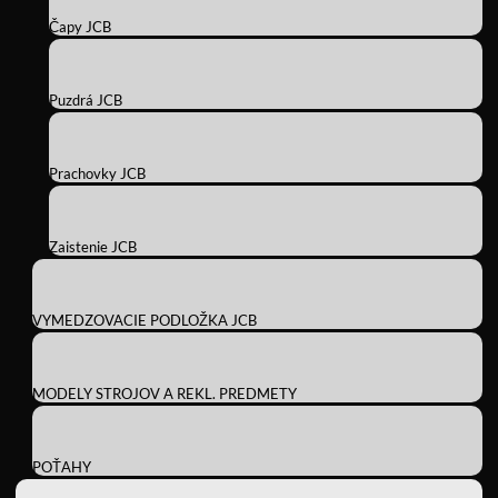
Čapy JCB
Puzdrá JCB
Prachovky JCB
Zaistenie JCB
VYMEDZOVACIE PODLOŽKA JCB
MODELY STROJOV A REKL. PREDMETY
POŤAHY