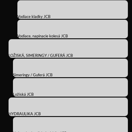
Vodiace kladky JCB
Vodiace, napínacie kolesá JCB
LOŽISKÁ, SIMERINGY / GUFERÁ JCB
Simeringy / Guferá JCB
Ložiská JCB
HYDRAULIKA JCB