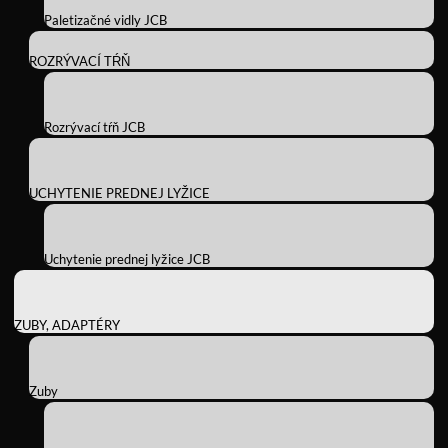
Paletizačné vidly JCB
ROZRÝVACÍ TŔŇ
Rozrývací tŕň JCB
UCHYTENIE PREDNEJ LYŽICE
Uchytenie prednej lyžice JCB
ZUBY, ADAPTÉRY
Zuby