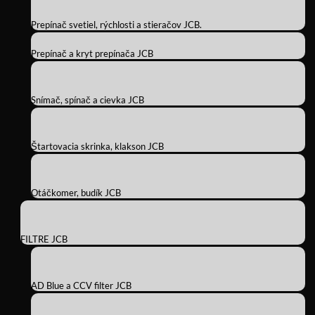
Prepínač svetiel, rýchlosti a stieračov JCB.
Prepínač a kryt prepínača JCB
Snímač, spínač a cievka JCB
Štartovacia skrinka, klakson JCB
Otáčkomer, budík JCB
FILTRE JCB
AD Blue a CCV filter JCB