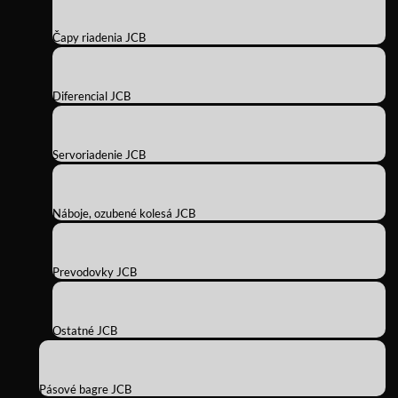
Čapy riadenia JCB
Diferencial JCB
Servoriadenie JCB
Náboje, ozubené kolesá JCB
Prevodovky JCB
Ostatné JCB
Pásové bagre JCB