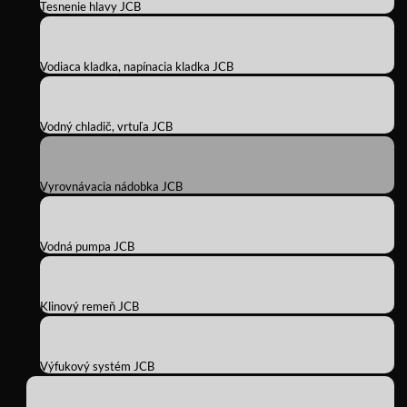
Tesnenie hlavy JCB
Vodiaca kladka, napínacia kladka JCB
Vodný chladič, vrtuľa JCB
Vyrovnávacia nádobka JCB
Vodná pumpa JCB
Klinový remeň JCB
Výfukový systém JCB