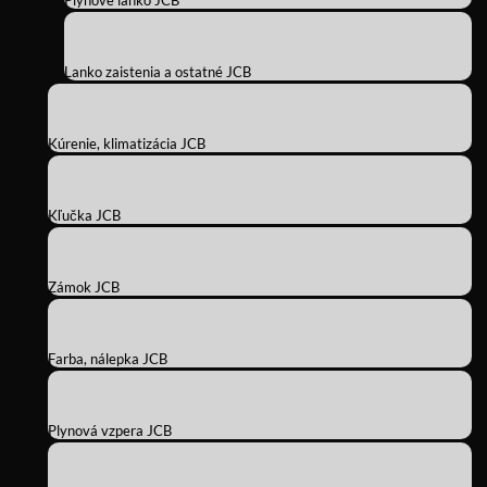
Plynové lanko JCB
Lanko zaistenia a ostatné JCB
Kúrenie, klimatizácia JCB
Kľučka JCB
Zámok JCB
Farba, nálepka JCB
Plynová vzpera JCB