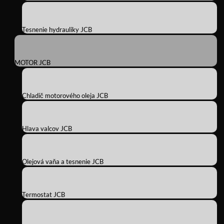
Tesnenie hydrauliky JCB
MOTOR JCB
Chladič motorového oleja JCB
Hlava valcov JCB
Olejová vaňa a tesnenie JCB
Termostat JCB