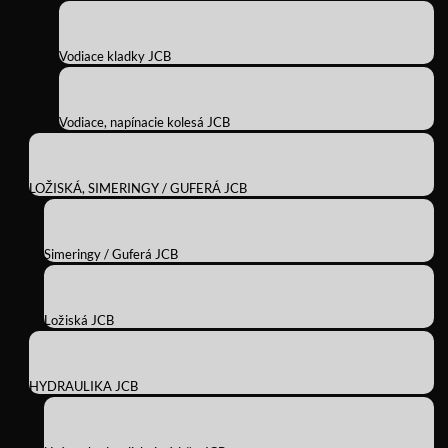
Vodiace kladky JCB
Vodiace, napínacie kolesá JCB
LOŽISKÁ, SIMERINGY / GUFERÁ JCB
Simeringy / Guferá JCB
Ložiská JCB
HYDRAULIKA JCB