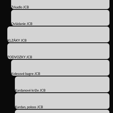
Zrkadlo JCB
Ovládanie JCB
KLZÁKY JCB
PODVOZKY JCB
Kolesové bagre JCB
Kardanové kríže JCB
Kardan, poloos JCB