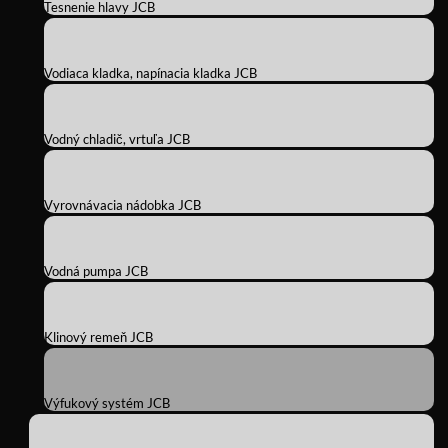
Tesnenie hlavy JCB
Vodiaca kladka, napínacia kladka JCB
Vodný chladič, vrtuľa JCB
Vyrovnávacia nádobka JCB
Vodná pumpa JCB
Klinový remeň JCB
Výfukový systém JCB