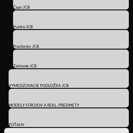
Čapy JCB
Puzdrá JCB
Prachovky JCB
Zaistenie JCB
VYMEDZOVACIE PODLOŽKA JCB
MODELY STROJOV A REKL. PREDMETY
POŤAHY