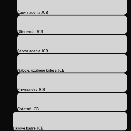
Čapy riadenia JCB
Diferencial JCB
Servoriadenie JCB
Náboje, ozubené kolesá JCB
Prevodovky JCB
Ostatné JCB
Pásové bagre JCB