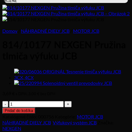
RÔZNE
Domov
/
NÁHRADNÉ DIELY JCB
/
MOTOR JCB
814/10177 NEXGEN Pružina
tlmiča výfuku JCB
3,69
€
s DPH,
3,00
€
bez DPH
množstvo
814/10177
Pridať do košíka
NEXGEN
Katalógové číslo:
000756
Kategórie:
MOTOR JCB
,
Pružina
NÁHRADNÉ DIELY JCB
,
Výfukový systém JCB
Značka:
tlmiča
NEXGEN