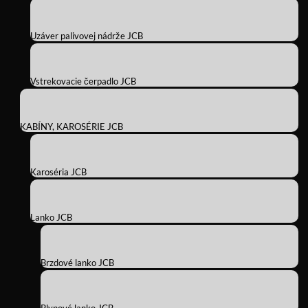
Uzáver palivovej nádrže JCB
Vstrekovacie čerpadlo JCB
KABÍNY, KAROSÉRIE JCB
Karoséria JCB
Lanko JCB
Brzdové lanko JCB