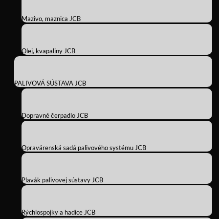
Mazivo, maznica JCB
Olej, kvapaliny JCB
PALIVOVÁ SÚSTAVA JCB
Dopravné čerpadlo JCB
Opravárenská sadá palivového systému JCB
Plavák palivovej sústavy JCB
Rýchlospojky a hadice JCB