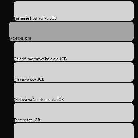
Tesnenie hydrauliky JCB
MOTOR JCB
Chladič motorového oleja JCB
Hlava valcov JCB
Olejová vaňa a tesnenie JCB
Termostat JCB