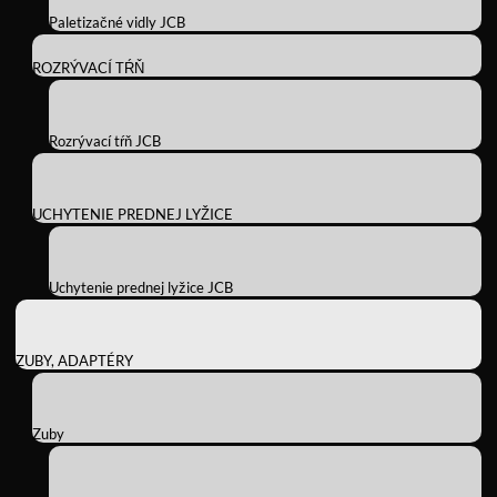
Paletizačné vidly JCB
ROZRÝVACÍ TŔŇ
Rozrývací tŕň JCB
UCHYTENIE PREDNEJ LYŽICE
Uchytenie prednej lyžice JCB
ZUBY, ADAPTÉRY
Zuby