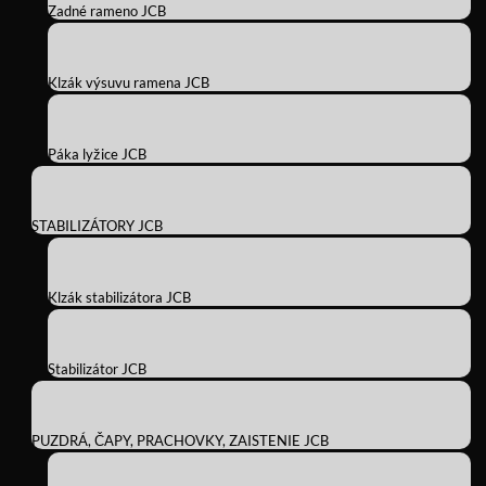
Zadné rameno JCB
Klzák výsuvu ramena JCB
Páka lyžice JCB
STABILIZÁTORY JCB
Klzák stabilizátora JCB
Stabilizátor JCB
PUZDRÁ, ČAPY, PRACHOVKY, ZAISTENIE JCB