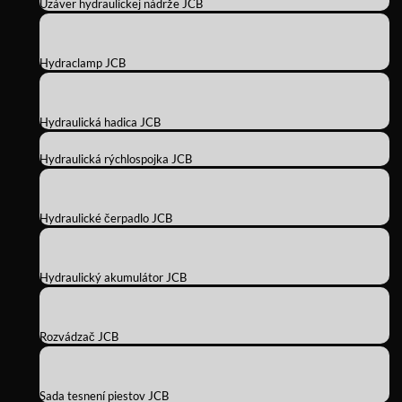
Uzáver hydraulickej nádrže JCB
Hydraclamp JCB
Hydraulická hadica JCB
Hydraulická rýchlospojka JCB
Hydraulické čerpadlo JCB
Hydraulický akumulátor JCB
Rozvádzač JCB
Sada tesnení piestov JCB