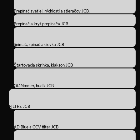
Prepínač svetiel, rýchlosti a stieračov JCB.
Prepínač a kryt prepínača JCB
Snímač, spínač a cievka JCB
Štartovacia skrinka, klakson JCB
Otáčkomer, budík JCB
FILTRE JCB
AD Blue a CCV filter JCB