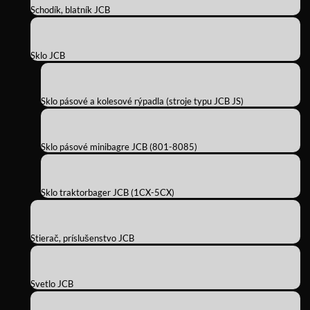
Schodík, blatník JCB
Sklo JCB
Sklo pásové a kolesové rýpadla (stroje typu JCB JS)
Sklo pásové minibagre JCB (801-8085)
Sklo traktorbager JCB (1CX-5CX)
Stierač, príslušenstvo JCB
Svetlo JCB