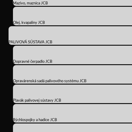
Mazivo, maznica JCB
Olej, kvapaliny JCB
PALIVOVÁ SÚSTAVA JCB
Dopravné čerpadlo JCB
Opravárenská sadá palivového systému JCB
Plavák palivovej sústavy JCB
Rýchlospojky a hadice JCB