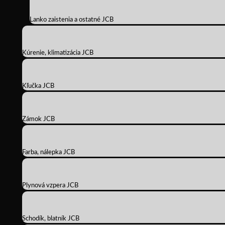
Lanko zaistenia a ostatné JCB
Kúrenie, klimatizácia JCB
Kľučka JCB
Zámok JCB
Farba, nálepka JCB
Plynová vzpera JCB
Schodík, blatník JCB