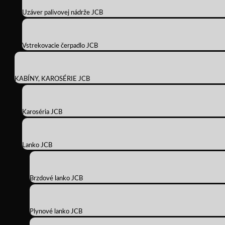
Uzáver palivovej nádrže JCB
Vstrekovacie čerpadlo JCB
KABÍNY, KAROSÉRIE JCB
Karoséria JCB
Lanko JCB
Brzdové lanko JCB
Plynové lanko JCB