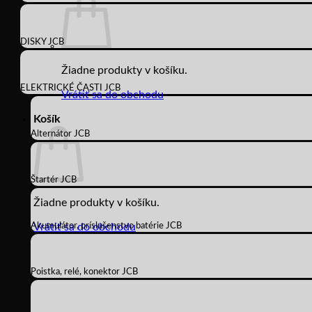
DISKY JCB
Žiadne produkty v košíku.
ELEKTRICKÉ ČASTI JCB
Vrátiť sa do obchodu
Košík
Alternátor JCB
Štartér JCB
Žiadne produkty v košíku.
Akumulátor, príslušenstvo batérie JCB
Vrátiť sa do obchodu
Poistka, relé, konektor JCB