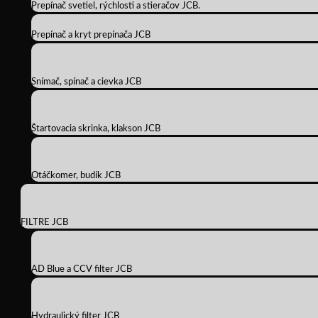
Prepínač svetiel, rýchlosti a stieračov JCB.
Prepínač a kryt prepínača JCB
Snímač, spínač a cievka JCB
Štartovacia skrinka, klakson JCB
Otáčkomer, budík JCB
FILTRE JCB
AD Blue a CCV filter JCB
Hydraulický filter JCB