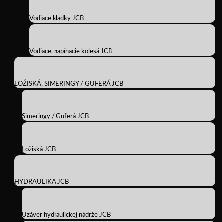
Vodiace kladky JCB
Vodiace, napínacie kolesá JCB
LOŽISKÁ, SIMERINGY / GUFERÁ JCB
Simeringy / Guferá JCB
Ložiská JCB
HYDRAULIKA JCB
Uzáver hydraulickej nádrže JCB