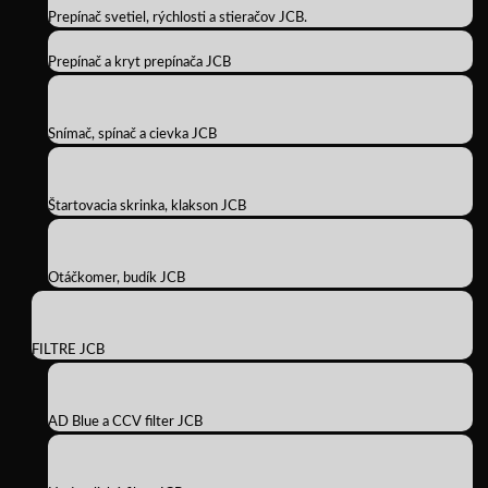
Prepínač svetiel, rýchlosti a stieračov JCB.
Prepínač a kryt prepínača JCB
Snímač, spínač a cievka JCB
Štartovacia skrinka, klakson JCB
Otáčkomer, budík JCB
FILTRE JCB
AD Blue a CCV filter JCB