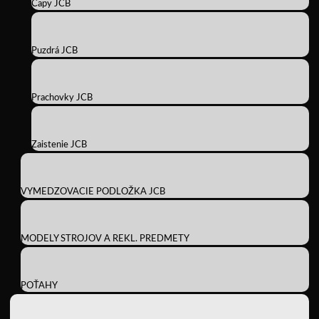
Čapy JCB
Puzdrá JCB
Prachovky JCB
Zaistenie JCB
VYMEDZOVACIE PODLOŽKA JCB
MODELY STROJOV A REKL. PREDMETY
POŤAHY