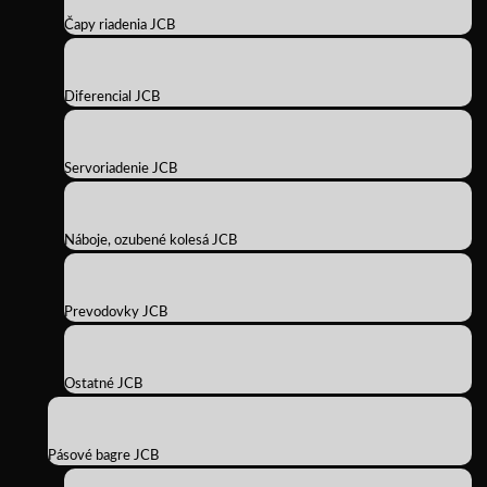
Čapy riadenia JCB
Diferencial JCB
Servoriadenie JCB
Náboje, ozubené kolesá JCB
Prevodovky JCB
Ostatné JCB
Pásové bagre JCB