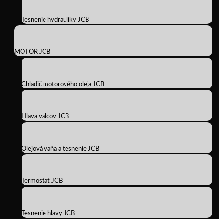
Tesnenie hydrauliky JCB
MOTOR JCB
Chladič motorového oleja JCB
Hlava valcov JCB
Olejová vaňa a tesnenie JCB
Termostat JCB
Tesnenie hlavy JCB