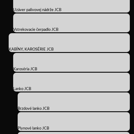
Uzáver palivovej nádrže JCB
Vstrekovacie čerpadlo JCB
KABÍNY, KAROSÉRIE JCB
Karoséria JCB
Lanko JCB
Brzdové lanko JCB
Plynové lanko JCB