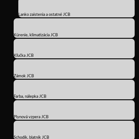
Lanko zaistenia a ostatné JCB
Kúrenie, klimatizácia JCB
Kľučka JCB
Zámok JCB
Farba, nálepka JCB
Plynová vzpera JCB
Schodík, blatník JCB