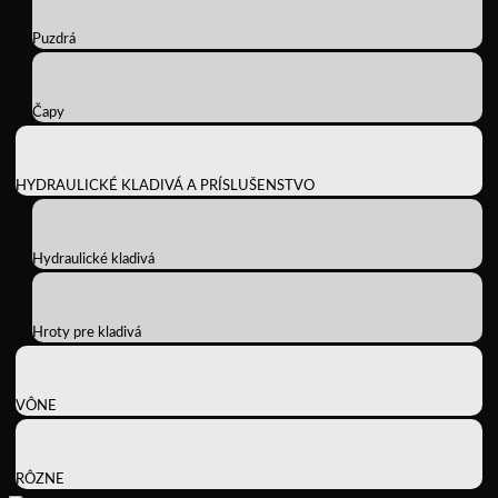
Puzdrá
Čapy
HYDRAULICKÉ KLADIVÁ A PRÍSLUŠENSTVO
Hydraulické kladivá
Hroty pre kladivá
VÔNE
RÔZNE