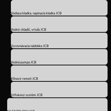
Vodiaca kladka, napínacia kladka JCB
Vodný chladič, vrtuľa JCB
Vyrovnávacia nádobka JCB
Vodná pumpa JCB
Klinový remeň JCB
Výfukový systém JCB