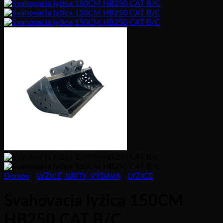
Domov
/
LYŽICE, BRITY, VÝBAVA
/
LYŽICE
Svahovacia lyžica 150CM
HB250 CAT B/C