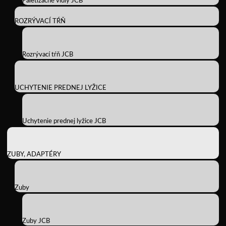
Paletizačné vidly JCB
ROZRÝVACÍ TŔŇ
Rozrývací tŕň JCB
UCHYTENIE PREDNEJ LYŽICE
Uchytenie prednej lyžice JCB
ZUBY, ADAPTÉRY
Zuby
Zuby JCB