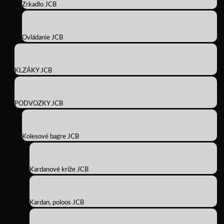
Zrkadlo JCB
Ovládanie JCB
KLZÁKY JCB
PODVOZKY JCB
Kolesové bagre JCB
Kardanové kríže JCB
Kardan, poloos JCB