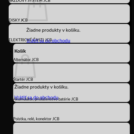
BRZDOVÝ SYSTÉM JCB
DISKY JCB
Žiadne produkty v košíku.
ELEKTRICKÉ ČASTI JCB
Vrátiť sa do obchodu
Košík
Alternátor JCB
Štartér JCB
Žiadne produkty v košíku.
Vrátiť sa do obchodu
Akumulátor, príslušenstvo batérie JCB
Poistka, relé, konektor JCB