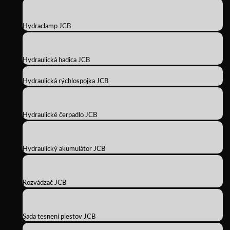
Hydraclamp JCB
Hydraulická hadica JCB
Hydraulická rýchlospojka JCB
Hydraulické čerpadlo JCB
Hydraulický akumulátor JCB
Rozvádzač JCB
Sada tesnení piestov JCB