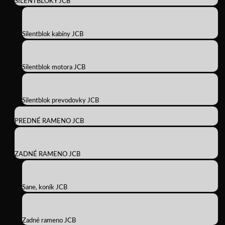
SILENTBLOKY JCB
Silentblok kabíny JCB
Silentblok motora JCB
Silentblok prevodovky JCB
PREDNÉ RAMENO JCB
ZADNÉ RAMENO JCB
Sane, koník JCB
Zadné rameno JCB