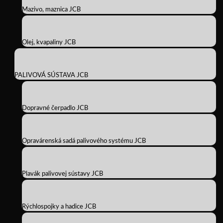
Mazivo, maznica JCB
Olej, kvapaliny JCB
PALIVOVÁ SÚSTAVA JCB
Dopravné čerpadlo JCB
Opravárenská sadá palivového systému JCB
Plavák palivovej sústavy JCB
Rýchlospojky a hadice JCB