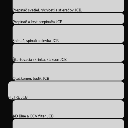
Prepínač svetiel, rýchlosti a stieračov JCB.
Prepínač a kryt prepínača JCB
Snímač, spínač a cievka JCB
Štartovacia skrinka, klakson JCB
Otáčkomer, budík JCB
FILTRE JCB
AD Blue a CCV filter JCB