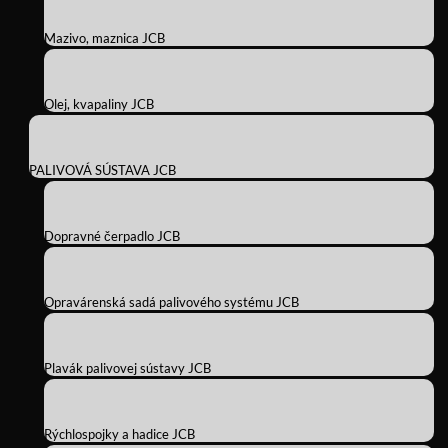
Mazivo, maznica JCB
Olej, kvapaliny JCB
PALIVOVÁ SÚSTAVA JCB
Dopravné čerpadlo JCB
Opravárenská sadá palivového systému JCB
Plavák palivovej sústavy JCB
Rýchlospojky a hadice JCB