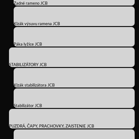
Zadné rameno JCB
Klzák výsuvu ramena JCB
Páka lyžice JCB
STABILIZÁTORY JCB
Klzák stabilizátora JCB
Stabilizátor JCB
PUZDRÁ, ČAPY, PRACHOVKY, ZAISTENIE JCB