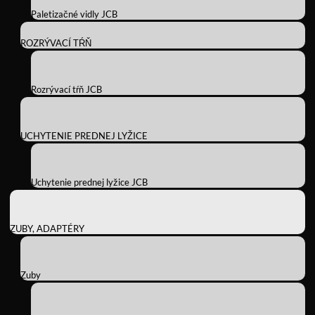
Paletizačné vidly JCB
ROZRÝVACÍ TŔŇ
Rozrývací tŕň JCB
UCHYTENIE PREDNEJ LYŽICE
Uchytenie prednej lyžice JCB
ZUBY, ADAPTÉRY
Zuby