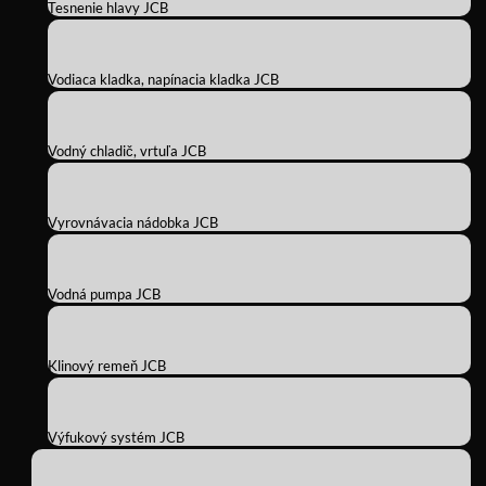
Tesnenie hlavy JCB
Vodiaca kladka, napínacia kladka JCB
Vodný chladič, vrtuľa JCB
Vyrovnávacia nádobka JCB
Vodná pumpa JCB
Klinový remeň JCB
Výfukový systém JCB