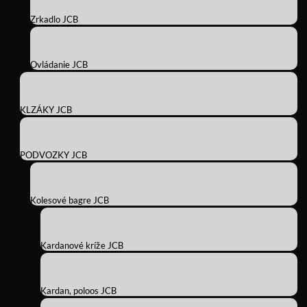
Zrkadlo JCB
Ovládanie JCB
KLZÁKY JCB
PODVOZKY JCB
Kolesové bagre JCB
Kardanové kríže JCB
Kardan, poloos JCB