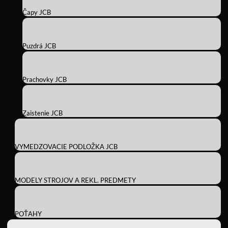
Čapy JCB
Puzdrá JCB
Prachovky JCB
Zaistenie JCB
VYMEDZOVACIE PODLOŽKA JCB
MODELY STROJOV A REKL. PREDMETY
POŤAHY