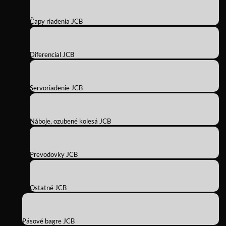
Čapy riadenia JCB
Diferencial JCB
Servoriadenie JCB
Náboje, ozubené kolesá JCB
Prevodovky JCB
Ostatné JCB
Pásové bagre JCB