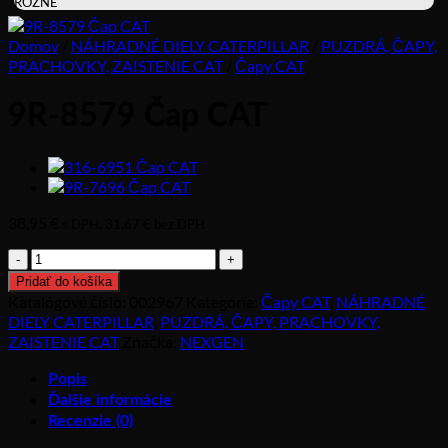
RÔZNE
Domov
/
NÁHRADNÉ DIELY CATERPILLAR
/
PUZDRÁ, ČAPY,
PRACHOVKY, ZAISTENIE CAT
/
Čapy CAT
9R-8579 Čap CAT
38,95
€
s DPH,
31,67
€
bez DPH
množstvo
9R-
Pridať do košíka
8579
Katalógové číslo:
002967
Kategórie:
Čapy CAT
,
NÁHRADNÉ
Čap
DIELY CATERPILLAR
,
PUZDRÁ, ČAPY, PRACHOVKY,
CAT
ZAISTENIE CAT
Značka:
NEXGEN
Popis
Ďalšie informácie
Recenzie (0)