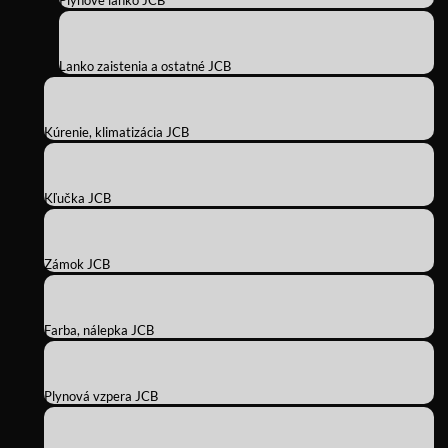
Plynové lanko JCB
Lanko zaistenia a ostatné JCB
Kúrenie, klimatizácia JCB
Kľučka JCB
Zámok JCB
Farba, nálepka JCB
Plynová vzpera JCB