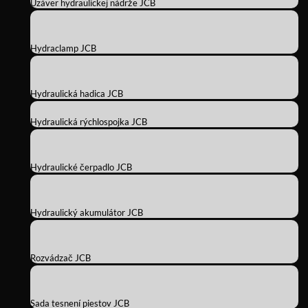
Uzáver hydraulickej nádrže JCB
Hydraclamp JCB
Hydraulická hadica JCB
Hydraulická rýchlospojka JCB
Hydraulické čerpadlo JCB
Hydraulický akumulátor JCB
Rozvádzač JCB
Sada tesnení piestov JCB