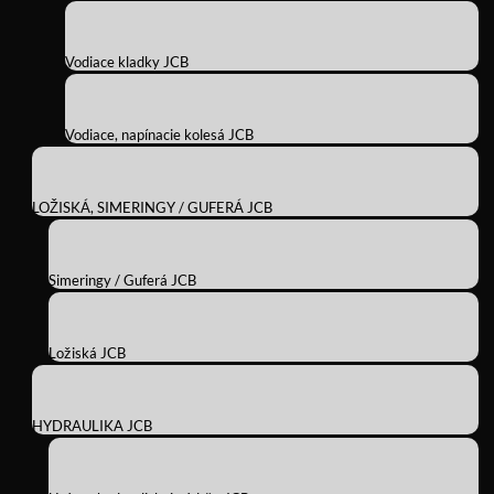
Vodiace kladky JCB
Vodiace, napínacie kolesá JCB
LOŽISKÁ, SIMERINGY / GUFERÁ JCB
Simeringy / Guferá JCB
Ložiská JCB
HYDRAULIKA JCB