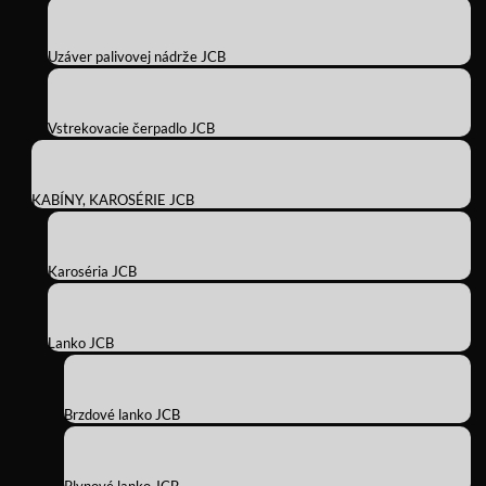
Uzáver palivovej nádrže JCB
Vstrekovacie čerpadlo JCB
KABÍNY, KAROSÉRIE JCB
Karoséria JCB
Lanko JCB
Brzdové lanko JCB