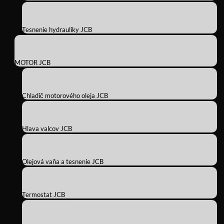
Tesnenie hydrauliky JCB
MOTOR JCB
Chladič motorového oleja JCB
Hlava valcov JCB
Olejová vaňa a tesnenie JCB
Termostat JCB