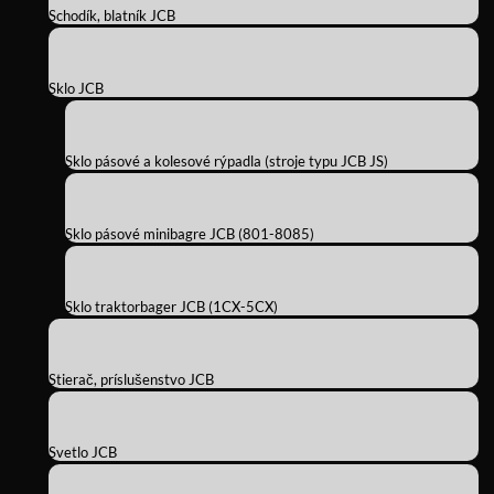
Schodík, blatník JCB
Sklo JCB
Sklo pásové a kolesové rýpadla (stroje typu JCB JS)
Sklo pásové minibagre JCB (801-8085)
Sklo traktorbager JCB (1CX-5CX)
Stierač, príslušenstvo JCB
Svetlo JCB