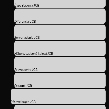
Čapy riadenia JCB
Diferencial JCB
Servoriadenie JCB
Náboje, ozubené kolesá JCB
Prevodovky JCB
Ostatné JCB
Pásové bagre JCB