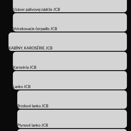
Uzáver palivovej nádrže JCB
Vstrekovacie čerpadlo JCB
KABÍNY, KAROSÉRIE JCB
Karoséria JCB
Lanko JCB
Brzdové lanko JCB
Plynové lanko JCB