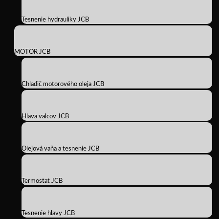
Tesnenie hydrauliky JCB
MOTOR JCB
Chladič motorového oleja JCB
Hlava valcov JCB
Olejová vaňa a tesnenie JCB
Termostat JCB
Tesnenie hlavy JCB