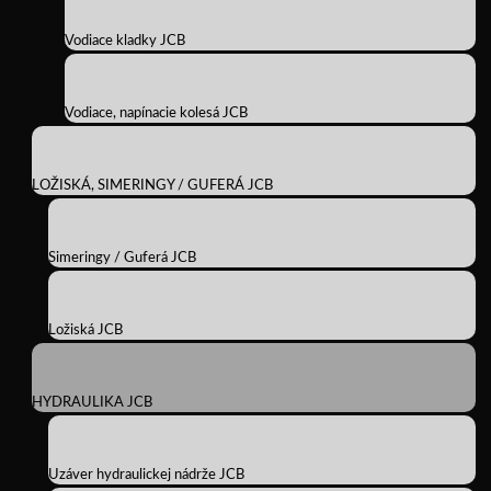
Vodiace kladky JCB
Vodiace, napínacie kolesá JCB
LOŽISKÁ, SIMERINGY / GUFERÁ JCB
Simeringy / Guferá JCB
Ložiská JCB
HYDRAULIKA JCB
Uzáver hydraulickej nádrže JCB