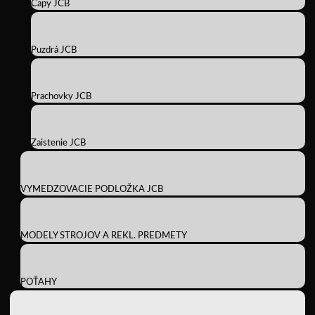
Čapy JCB
Puzdrá JCB
Prachovky JCB
Zaistenie JCB
VYMEDZOVACIE PODLOŽKA JCB
MODELY STROJOV A REKL. PREDMETY
POŤAHY