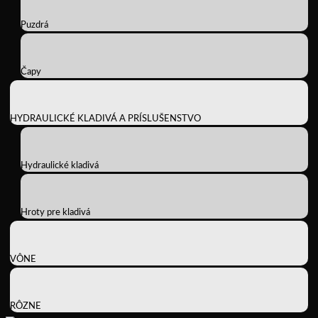
Puzdrá
Čapy
HYDRAULICKÉ KLADIVÁ A PRÍSLUŠENSTVO
Hydraulické kladivá
Hroty pre kladivá
VÔNE
RÔZNE