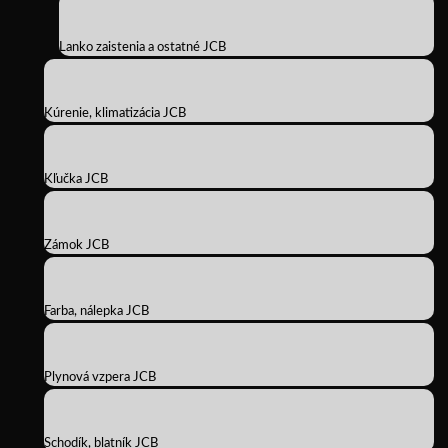
Lanko zaistenia a ostatné JCB
Kúrenie, klimatizácia JCB
Kľučka JCB
Zámok JCB
Farba, nálepka JCB
Plynová vzpera JCB
Schodík, blatník JCB