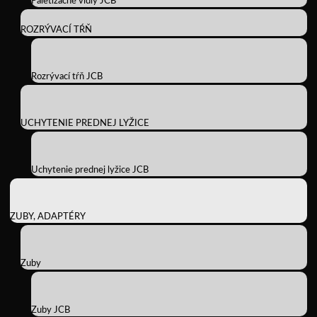
Paletizačné vidly JCB
ROZRÝVACÍ TŔŇ
Rozrývací tŕň JCB
UCHYTENIE PREDNEJ LYŽICE
Uchytenie prednej lyžice JCB
ZUBY, ADAPTÉRY
Zuby
Zuby JCB