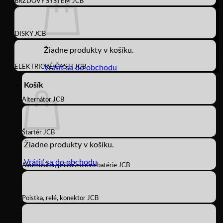
BRZDOVÝ SYSTÉM JCB
DISKY JCB
Žiadne produkty v košíku.
ELEKTRICKÉ ČASTI JCB
Vrátiť sa do obchodu
Košík
Alternátor JCB
Štartér JCB
Žiadne produkty v košíku.
Vrátiť sa do obchodu
Akumulátor, príslušenstvo batérie JCB
Poistka, relé, konektor JCB