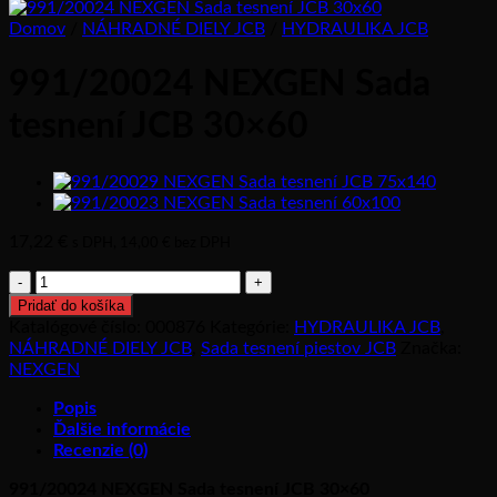
Domov
/
NÁHRADNÉ DIELY JCB
/
HYDRAULIKA JCB
991/20024 NEXGEN Sada
tesnení JCB 30×60
17,22
€
s DPH,
14,00
€
bez DPH
množstvo
991/20024
Pridať do košíka
NEXGEN
Katalógové číslo:
000876
Kategórie:
HYDRAULIKA JCB
,
Sada
NÁHRADNÉ DIELY JCB
,
Sada tesnení piestov JCB
Značka:
tesnení
NEXGEN
JCB
30x60
Popis
Ďalšie informácie
Recenzie (0)
991/20024 NEXGEN Sada tesnení JCB 30×60