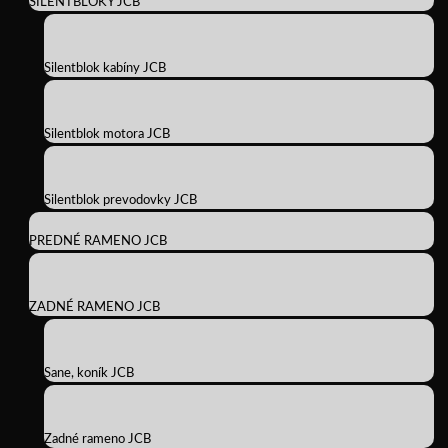
SILENTBLOKY JCB
Silentblok kabíny JCB
Silentblok motora JCB
Silentblok prevodovky JCB
PREDNÉ RAMENO JCB
ZADNÉ RAMENO JCB
Sane, koník JCB
Zadné rameno JCB