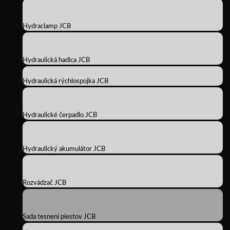
Hydraclamp JCB
Hydraulická hadica JCB
Hydraulická rýchlospojka JCB
Hydraulické čerpadlo JCB
Hydraulický akumulátor JCB
Rozvádzač JCB
Sada tesnení piestov JCB