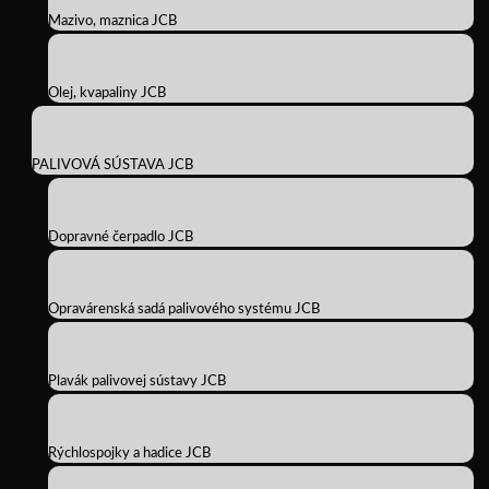
Mazivo, maznica JCB
Olej, kvapaliny JCB
PALIVOVÁ SÚSTAVA JCB
Dopravné čerpadlo JCB
Opravárenská sadá palivového systému JCB
Plavák palivovej sústavy JCB
Rýchlospojky a hadice JCB