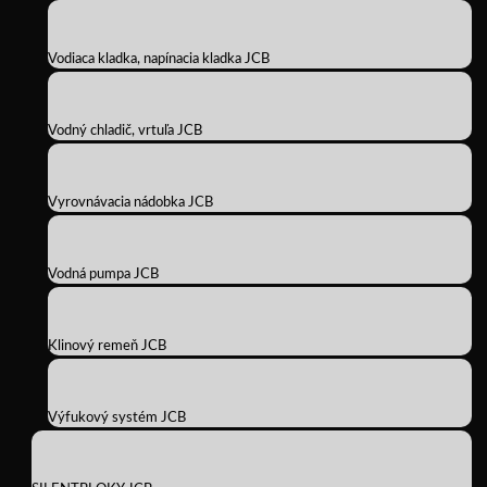
Vodiaca kladka, napínacia kladka JCB
Vodný chladič, vrtuľa JCB
Vyrovnávacia nádobka JCB
Vodná pumpa JCB
Klinový remeň JCB
Výfukový systém JCB