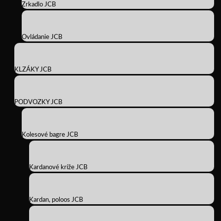
Zrkadlo JCB
Ovládanie JCB
KLZÁKY JCB
PODVOZKY JCB
Kolesové bagre JCB
Kardanové kríže JCB
Kardan, poloos JCB