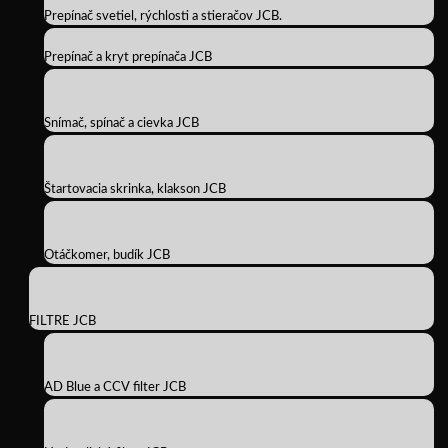
Prepínač svetiel, rýchlosti a stieračov JCB.
Prepínač a kryt prepínača JCB
Snímač, spínač a cievka JCB
Štartovacia skrinka, klakson JCB
Otáčkomer, budík JCB
FILTRE JCB
AD Blue a CCV filter JCB