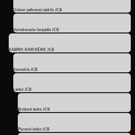
Uzáver palivovej nádrže JCB
Vstrekovacie čerpadlo JCB
KABÍNY, KAROSÉRIE JCB
Karoséria JCB
Lanko JCB
Brzdové lanko JCB
Plynové lanko JCB