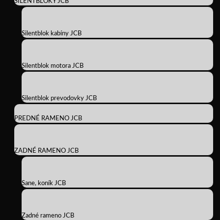
SILENTBLOKY JCB
Silentblok kabíny JCB
Silentblok motora JCB
Silentblok prevodovky JCB
PREDNÉ RAMENO JCB
ZADNÉ RAMENO JCB
Sane, koník JCB
Zadné rameno JCB