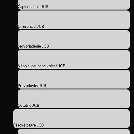
Čapy riadenia JCB
Diferencial JCB
Servoriadenie JCB
Náboje, ozubené kolesá JCB
Prevodovky JCB
Ostatné JCB
Pásové bagre JCB