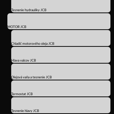
Tesnenie hydrauliky JCB
MOTOR JCB
Chladič motorového oleja JCB
Hlava valcov JCB
Olejová vaňa a tesnenie JCB
Termostat JCB
Tesnenie hlavy JCB