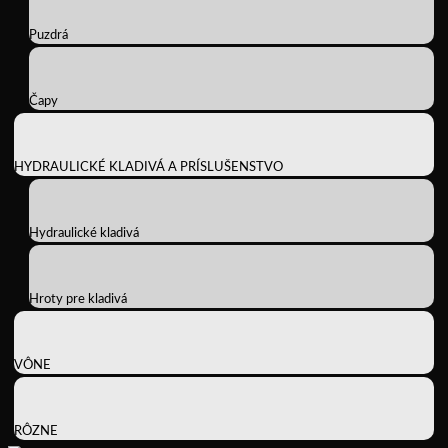
Puzdrá
Čapy
HYDRAULICKÉ KLADIVÁ A PRÍSLUŠENSTVO
Hydraulické kladivá
Hroty pre kladivá
VÔNE
RÔZNE