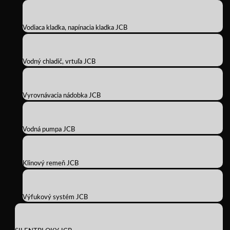
Vodiaca kladka, napínacia kladka JCB
Vodný chladič, vrtuľa JCB
Vyrovnávacia nádobka JCB
Vodná pumpa JCB
Klinový remeň JCB
Výfukový systém JCB