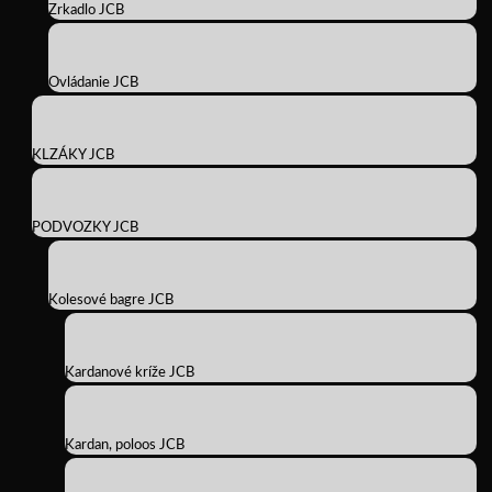
Zrkadlo JCB
Ovládanie JCB
KLZÁKY JCB
PODVOZKY JCB
Kolesové bagre JCB
Kardanové kríže JCB
Kardan, poloos JCB