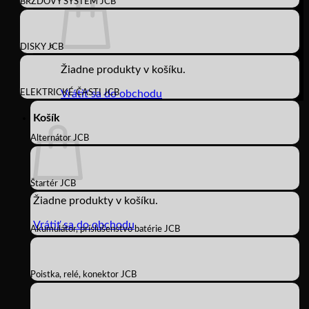
BRZDOVÝ SYSTÉM JCB
DISKY JCB
Žiadne produkty v košíku.
ELEKTRICKÉ ČASTI JCB
Vrátiť sa do obchodu
Košík
Alternátor JCB
Štartér JCB
Žiadne produkty v košíku.
Vrátiť sa do obchodu
Akumulátor, príslušenstvo batérie JCB
Poistka, relé, konektor JCB