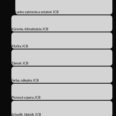
Lanko zaistenia a ostatné JCB
Kúrenie, klimatizácia JCB
Kľučka JCB
Zámok JCB
Farba, nálepka JCB
Plynová vzpera JCB
Schodík, blatník JCB