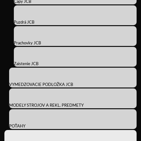
Čapy JCB
Puzdrá JCB
Prachovky JCB
Zaistenie JCB
VYMEDZOVACIE PODLOŽKA JCB
MODELY STROJOV A REKL. PREDMETY
POŤAHY