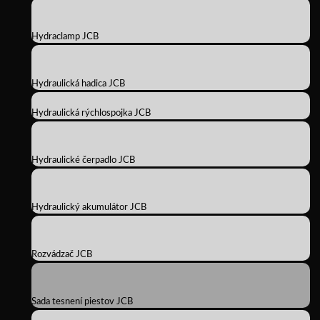
Hydraclamp JCB
Hydraulická hadica JCB
Hydraulická rýchlospojka JCB
Hydraulické čerpadlo JCB
Hydraulický akumulátor JCB
Rozvádzač JCB
Sada tesnení piestov JCB