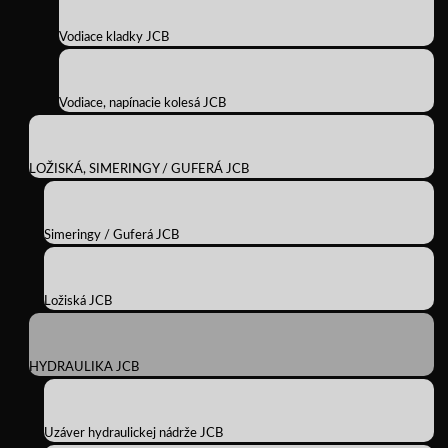
Vodiace kladky JCB
Vodiace, napínacie kolesá JCB
LOŽISKÁ, SIMERINGY / GUFERÁ JCB
Simeringy / Guferá JCB
Ložiská JCB
HYDRAULIKA JCB
Uzáver hydraulickej nádrže JCB