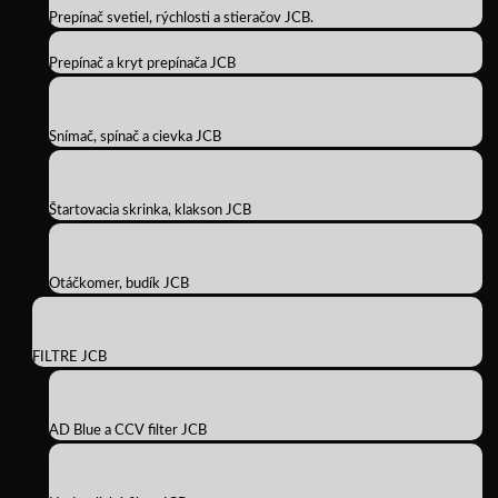
Prepínač svetiel, rýchlosti a stieračov JCB.
Prepínač a kryt prepínača JCB
Snímač, spínač a cievka JCB
Štartovacia skrinka, klakson JCB
Otáčkomer, budík JCB
FILTRE JCB
AD Blue a CCV filter JCB