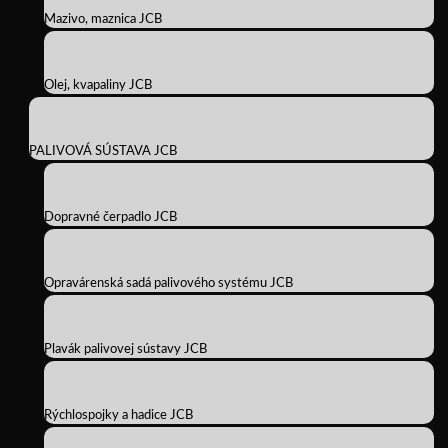
Mazivo, maznica JCB
Olej, kvapaliny JCB
PALIVOVÁ SÚSTAVA JCB
Dopravné čerpadlo JCB
Opravárenská sadá palivového systému JCB
Plavák palivovej sústavy JCB
Rýchlospojky a hadice JCB