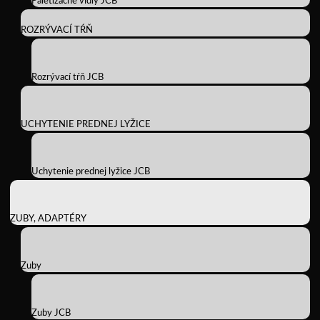
Paletizačné vidly JCB
ROZRÝVACÍ TŔŇ
Rozrývací tŕň JCB
UCHYTENIE PREDNEJ LYŽICE
Uchytenie prednej lyžice JCB
ZUBY, ADAPTÉRY
Zuby
Zuby JCB