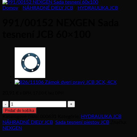
Domov
/
NÁHRADNÉ DIELY JCB
/
HYDRAULIKA JCB
991/00152 NEXGEN Sada
tesnení JCB 60×100
20,91
€
s DPH,
17,00
€
bez DPH
množstvo
991/00152
Pridať do košíka
NEXGEN
Katalógové číslo:
000631
Kategórie:
HYDRAULIKA JCB
,
Sada
NÁHRADNÉ DIELY JCB
,
Sada tesnení piestov JCB
Značka:
tesnení
NEXGEN
JCB