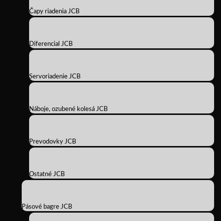
Čapy riadenia JCB
Diferencial JCB
Servoriadenie JCB
Náboje, ozubené kolesá JCB
Prevodovky JCB
Ostatné JCB
Pásové bagre JCB