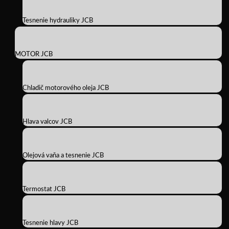
Tesnenie hydrauliky JCB
MOTOR JCB
Chladič motorového oleja JCB
Hlava valcov JCB
Olejová vaňa a tesnenie JCB
Termostat JCB
Tesnenie hlavy JCB