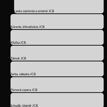
Lanko zaistenia a ostatné JCB
Kúrenie, klimatizácia JCB
Kľučka JCB
Zámok JCB
Farba, nálepka JCB
Plynová vzpera JCB
Schodík, blatník JCB