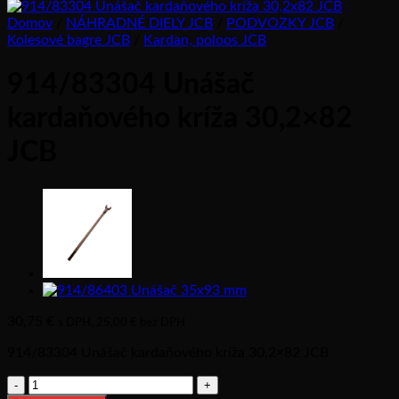
Domov
/
NÁHRADNÉ DIELY JCB
/
PODVOZKY JCB
/
Kolesové bagre JCB
/
Kardan, poloos JCB
914/83304 Unášač
kardaňového kríža 30,2×82
JCB
30,75
€
s DPH,
25,00
€
bez DPH
914/83304 Unášač kardaňového kríža 30,2×82 JCB
množstvo