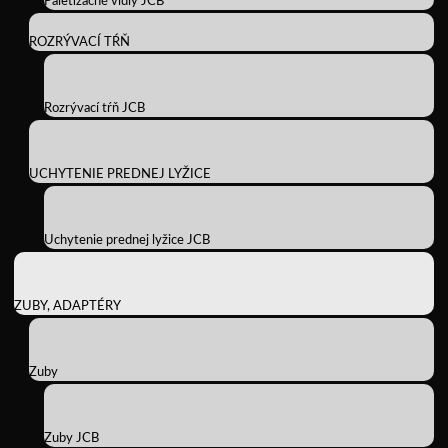
Paletizačné vidly JCB
ROZRÝVACÍ TŔŇ
Rozrývací tŕň JCB
UCHYTENIE PREDNEJ LYŽICE
Uchytenie prednej lyžice JCB
ZUBY, ADAPTÉRY
Zuby
Zuby JCB