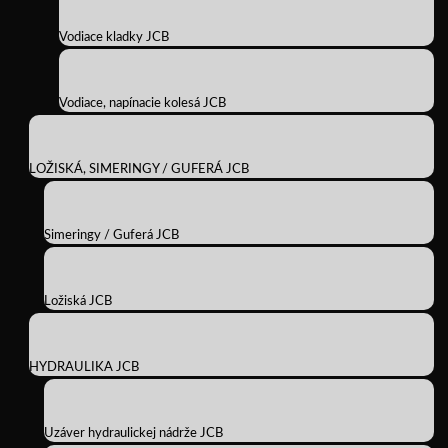
Vodiace kladky JCB
Vodiace, napínacie kolesá JCB
LOŽISKÁ, SIMERINGY / GUFERÁ JCB
Simeringy / Guferá JCB
Ložiská JCB
HYDRAULIKA JCB
Uzáver hydraulickej nádrže JCB