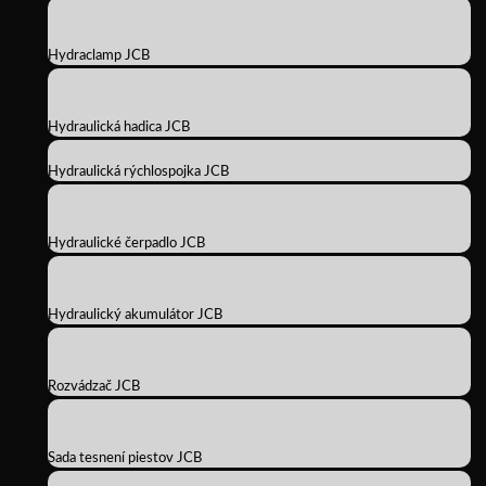
Hydraclamp JCB
Hydraulická hadica JCB
Hydraulická rýchlospojka JCB
Hydraulické čerpadlo JCB
Hydraulický akumulátor JCB
Rozvádzač JCB
Sada tesnení piestov JCB