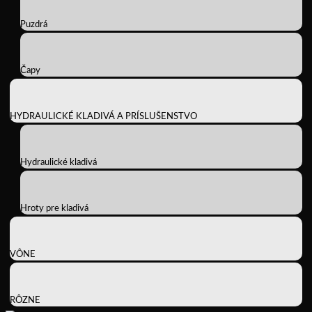
Puzdrá
Čapy
HYDRAULICKÉ KLADIVÁ A PRÍSLUŠENSTVO
Hydraulické kladivá
Hroty pre kladivá
VÔNE
RÔZNE