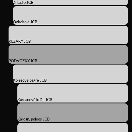
Zrkadlo JCB
Ovládanie JCB
KLZÁKY JCB
PODVOZKY JCB
Kolesové bagre JCB
Kardanové kríže JCB
Kardan, poloos JCB