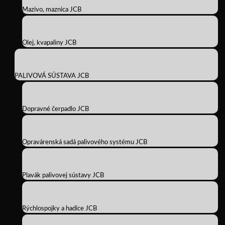
Mazivo, maznica JCB
Olej, kvapaliny JCB
PALIVOVÁ SÚSTAVA JCB
Dopravné čerpadlo JCB
Opravárenská sadá palivového systému JCB
Plavák palivovej sústavy JCB
Rýchlospojky a hadice JCB