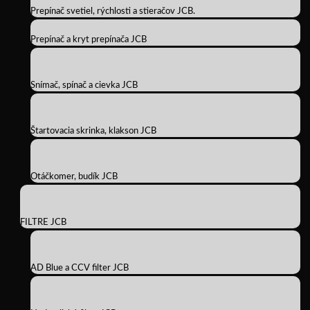
Prepínač svetiel, rýchlosti a stieračov JCB.
Prepínač a kryt prepínača JCB
Snímač, spínač a cievka JCB
Štartovacia skrinka, klakson JCB
Otáčkomer, budík JCB
FILTRE JCB
AD Blue a CCV filter JCB