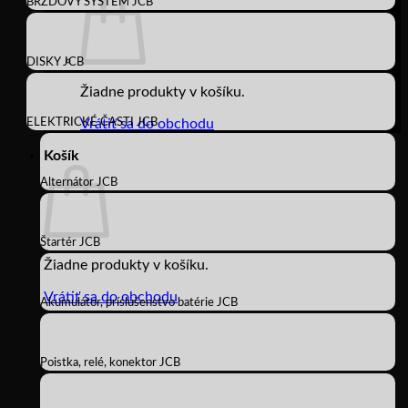
BRZDOVÝ SYSTÉM JCB
DISKY JCB
Žiadne produkty v košíku.
ELEKTRICKÉ ČASTI JCB
Vrátiť sa do obchodu
Košík
Alternátor JCB
Štartér JCB
Žiadne produkty v košíku.
Vrátiť sa do obchodu
Akumulátor, príslušenstvo batérie JCB
Poistka, relé, konektor JCB