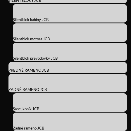
SILENTBLOKY JCB
Silentblok kabíny JCB
Silentblok motora JCB
Silentblok prevodovky JCB
PREDNÉ RAMENO JCB
ZADNÉ RAMENO JCB
Sane, koník JCB
Zadné rameno JCB