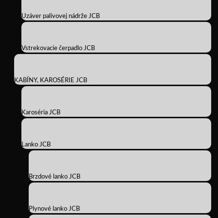
Uzáver palivovej nádrže JCB
Vstrekovacie čerpadlo JCB
KABÍNY, KAROSÉRIE JCB
Karoséria JCB
Lanko JCB
Brzdové lanko JCB
Plynové lanko JCB