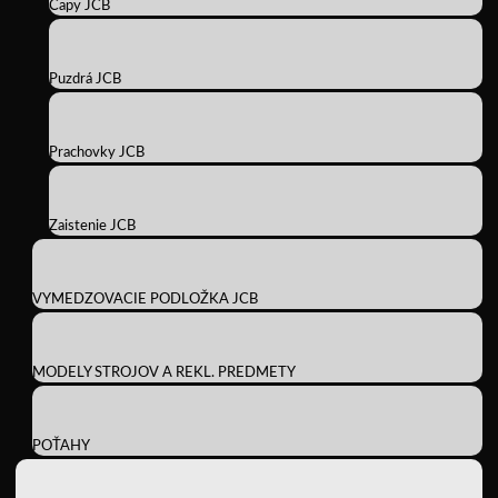
Čapy JCB
Puzdrá JCB
Prachovky JCB
Zaistenie JCB
VYMEDZOVACIE PODLOŽKA JCB
MODELY STROJOV A REKL. PREDMETY
POŤAHY