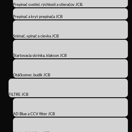
Prepínač svetiel, rýchlosti a stieračov JCB.
Prepínač a kryt prepínača JCB
Snímač, spínač a cievka JCB
Štartovacia skrinka, klakson JCB
Otáčkomer, budík JCB
FILTRE JCB
AD Blue a CCV filter JCB