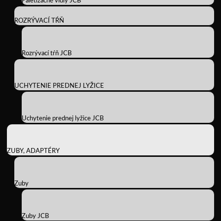
Paletizačné vidly JCB
ROZRÝVACÍ TŔŇ
Rozrývací tŕň JCB
UCHYTENIE PREDNEJ LYŽICE
Uchytenie prednej lyžice JCB
ZUBY, ADAPTÉRY
Zuby
Zuby JCB