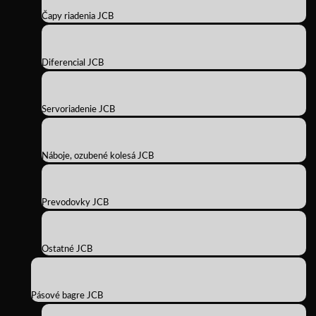
Čapy riadenia JCB
Diferencial JCB
Servoriadenie JCB
Náboje, ozubené kolesá JCB
Prevodovky JCB
Ostatné JCB
Pásové bagre JCB