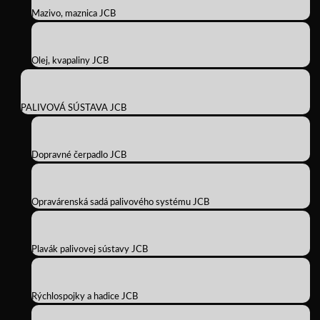
Mazivo, maznica JCB
Olej, kvapaliny JCB
PALIVOVÁ SÚSTAVA JCB
Dopravné čerpadlo JCB
Opravárenská sadá palivového systému JCB
Plavák palivovej sústavy JCB
Rýchlospojky a hadice JCB