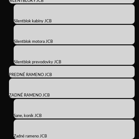
SILENTBLOKY JCB
Silentblok kabíny JCB
Silentblok motora JCB
Silentblok prevodovky JCB
PREDNÉ RAMENO JCB
ZADNÉ RAMENO JCB
Sane, koník JCB
Zadné rameno JCB