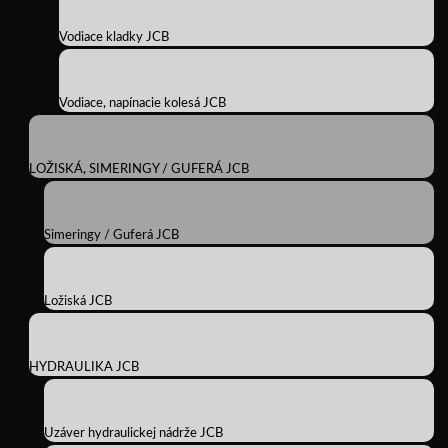
Vodiace kladky JCB
Vodiace, napínacie kolesá JCB
LOŽISKÁ, SIMERINGY / GUFERÁ JCB
Simeringy / Guferá JCB
Ložiská JCB
HYDRAULIKA JCB
Uzáver hydraulickej nádrže JCB