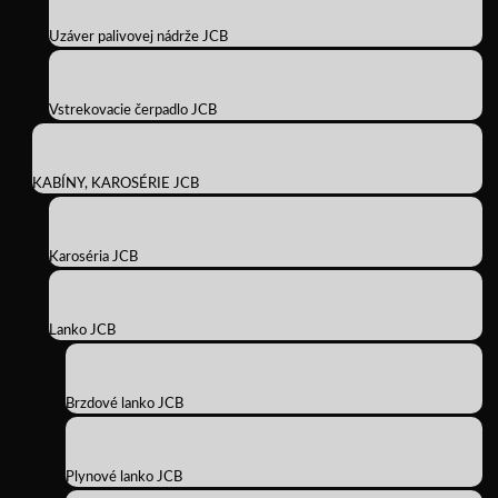
Uzáver palivovej nádrže JCB
Vstrekovacie čerpadlo JCB
KABÍNY, KAROSÉRIE JCB
Karoséria JCB
Lanko JCB
Brzdové lanko JCB
Plynové lanko JCB