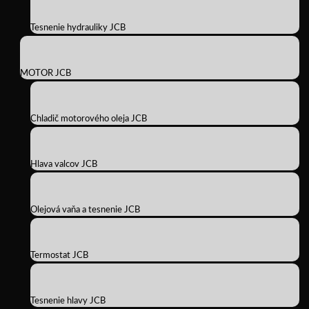
Tesnenie hydrauliky JCB
MOTOR JCB
Chladič motorového oleja JCB
Hlava valcov JCB
Olejová vaňa a tesnenie JCB
Termostat JCB
Tesnenie hlavy JCB