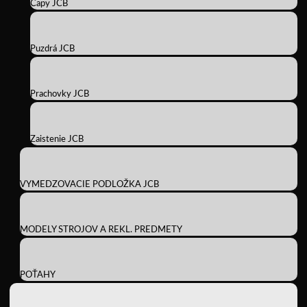
Čapy JCB
Puzdrá JCB
Prachovky JCB
Zaistenie JCB
VYMEDZOVACIE PODLOŽKA JCB
MODELY STROJOV A REKL. PREDMETY
POŤAHY