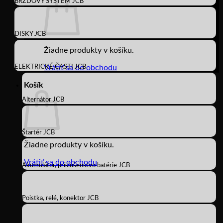
BRZDOVÝ SYSTÉM JCB
DISKY JCB
Žiadne produkty v košíku.
ELEKTRICKÉ ČASTI JCB
Vrátiť sa do obchodu
Košík
Alternátor JCB
Štartér JCB
Žiadne produkty v košíku.
Vrátiť sa do obchodu
Akumulátor, príslušenstvo batérie JCB
Poistka, relé, konektor JCB