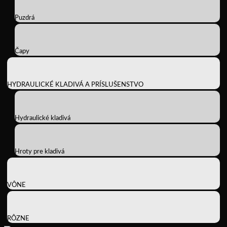
Puzdrá
Čapy
HYDRAULICKÉ KLADIVÁ A PRÍSLUŠENSTVO
Hydraulické kladivá
Hroty pre kladivá
VÔNE
RÔZNE