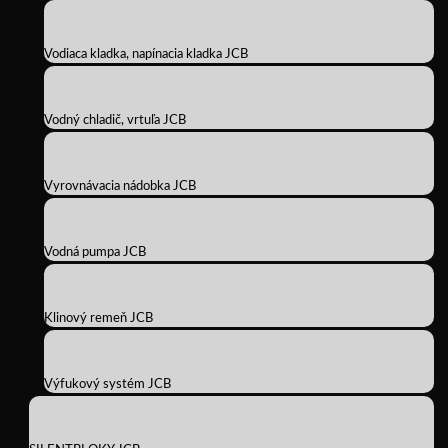
Vodiaca kladka, napínacia kladka JCB
Vodný chladič, vrtuľa JCB
Vyrovnávacia nádobka JCB
Vodná pumpa JCB
Klinový remeň JCB
Výfukový systém JCB