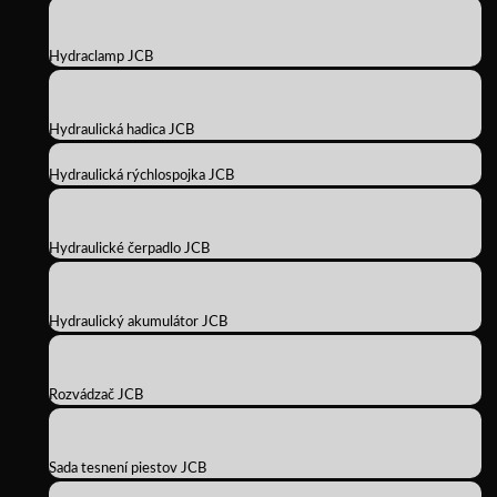
Hydraclamp JCB
Hydraulická hadica JCB
Hydraulická rýchlospojka JCB
Hydraulické čerpadlo JCB
Hydraulický akumulátor JCB
Rozvádzač JCB
Sada tesnení piestov JCB