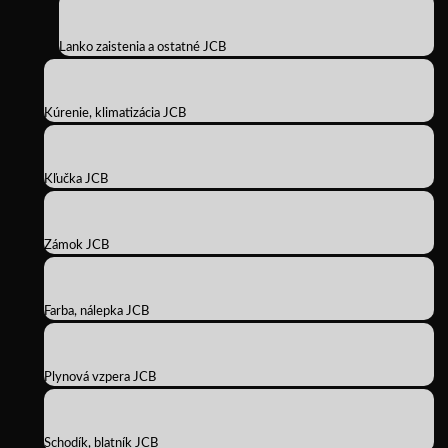
Lanko zaistenia a ostatné JCB
Kúrenie, klimatizácia JCB
Kľučka JCB
Zámok JCB
Farba, nálepka JCB
Plynová vzpera JCB
Schodík, blatník JCB