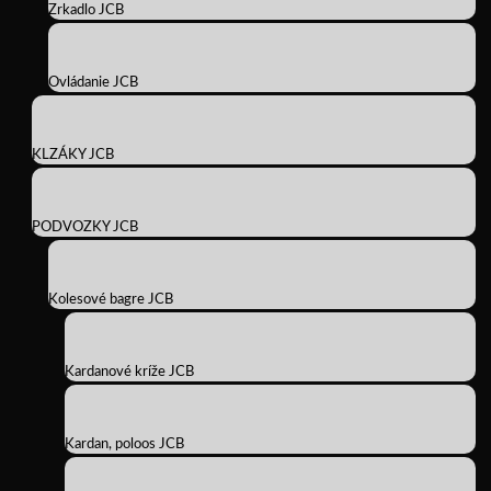
Zrkadlo JCB
Ovládanie JCB
KLZÁKY JCB
PODVOZKY JCB
Kolesové bagre JCB
Kardanové kríže JCB
Kardan, poloos JCB