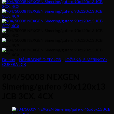
Domov
/
NÁHRADNÉ DIELY JCB
/
LOŽISKÁ, SIMERINGY /
GUFERÁ JCB
904/50008 NEXGEN
Simering/gufero 90x120x13
JCB 3CX, 4CX