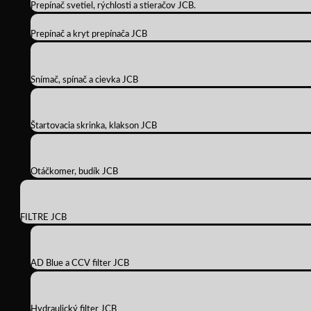
Prepínač svetiel, rýchlosti a stieračov JCB.
Prepínač a kryt prepínača JCB
Snímač, spínač a cievka JCB
Štartovacia skrinka, klakson JCB
Otáčkomer, budík JCB
FILTRE JCB
AD Blue a CCV filter JCB
Hydraulický filter JCB