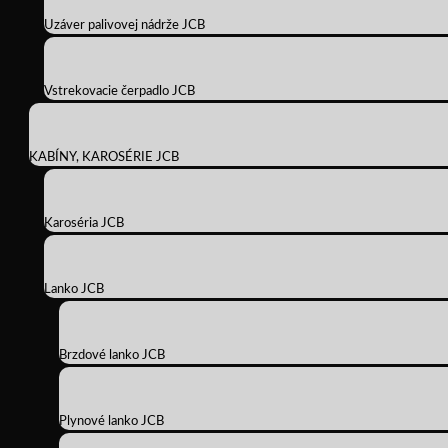
Uzáver palivovej nádrže JCB
Vstrekovacie čerpadlo JCB
KABÍNY, KAROSÉRIE JCB
Karoséria JCB
Lanko JCB
Brzdové lanko JCB
Plynové lanko JCB