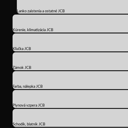
Lanko zaistenia a ostatné JCB
Kúrenie, klimatizácia JCB
Kľučka JCB
Zámok JCB
Farba, nálepka JCB
Plynová vzpera JCB
Schodík, blatník JCB