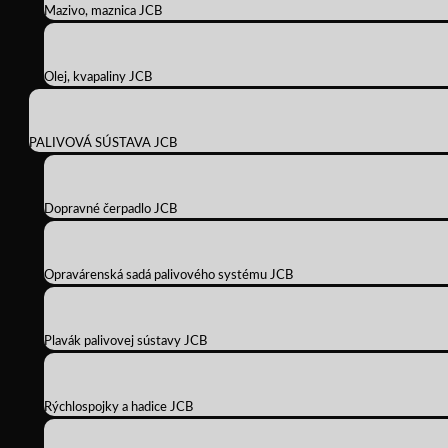
Mazivo, maznica JCB
Olej, kvapaliny JCB
PALIVOVÁ SÚSTAVA JCB
Dopravné čerpadlo JCB
Opravárenská sadá palivového systému JCB
Plavák palivovej sústavy JCB
Rýchlospojky a hadice JCB