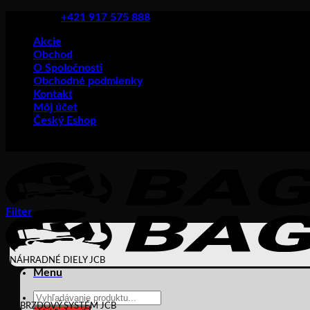
Skip
+421 917 575 888
to
Akcie
content
Obchod
O Spoločnosti
Obchodné podmienky
Kontakt
Môj účet
Český Eshop
Filter
NÁHRADNÉ DIELY JCB
Menu
Products
BRZDOVÝ SYSTÉM JCB
search