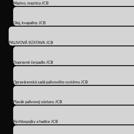
Mazivo, maznica JCB
Olej, kvapaliny JCB
PALIVOVÁ SÚSTAVA JCB
Dopravné čerpadlo JCB
Opravárenská sadá palivového systému JCB
Plavák palivovej sústavy JCB
Rýchlospojky a hadice JCB