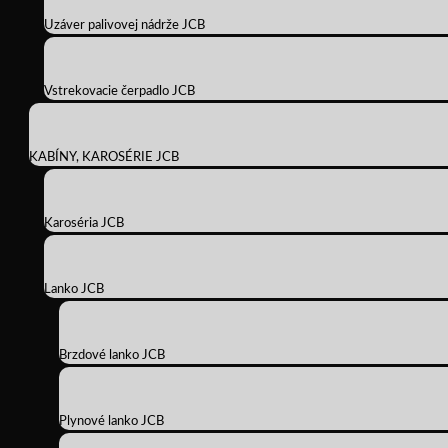
Uzáver palivovej nádrže JCB
Vstrekovacie čerpadlo JCB
KABÍNY, KAROSÉRIE JCB
Karoséria JCB
Lanko JCB
Brzdové lanko JCB
Plynové lanko JCB