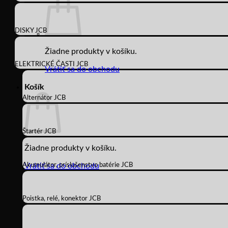
DISKY JCB
Žiadne produkty v košíku.
ELEKTRICKÉ ČASTI JCB
Vrátiť sa do obchodu
Košík
Alternátor JCB
Štartér JCB
Žiadne produkty v košíku.
Akumulátor, príslušenstvo batérie JCB
Vrátiť sa do obchodu
Poistka, relé, konektor JCB