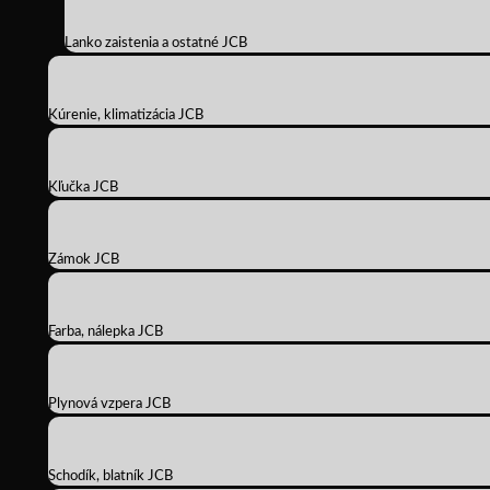
Lanko zaistenia a ostatné JCB
Kúrenie, klimatizácia JCB
Kľučka JCB
Zámok JCB
Farba, nálepka JCB
Plynová vzpera JCB
Schodík, blatník JCB