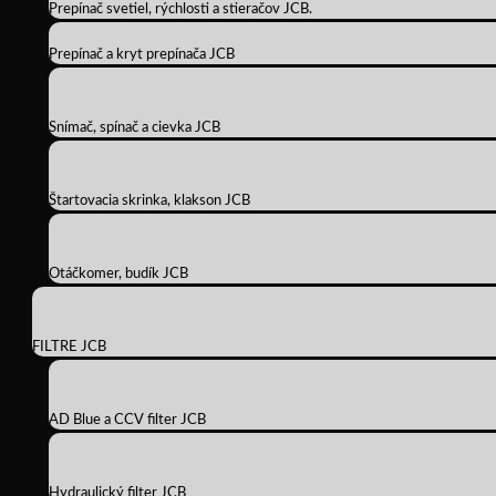
Prepínač svetiel, rýchlosti a stieračov JCB.
Prepínač a kryt prepínača JCB
Snímač, spínač a cievka JCB
Štartovacia skrinka, klakson JCB
Otáčkomer, budík JCB
FILTRE JCB
AD Blue a CCV filter JCB
Hydraulický filter JCB