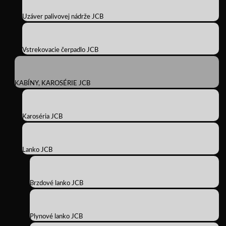
Uzáver palivovej nádrže JCB
Vstrekovacie čerpadlo JCB
KABÍNY, KAROSÉRIE JCB
Karoséria JCB
Lanko JCB
Brzdové lanko JCB
Plynové lanko JCB