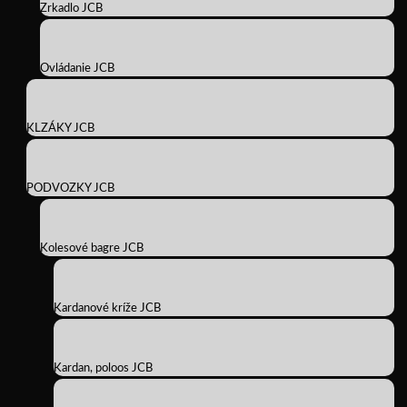
Zrkadlo JCB
Ovládanie JCB
KLZÁKY JCB
PODVOZKY JCB
Kolesové bagre JCB
Kardanové kríže JCB
Kardan, poloos JCB