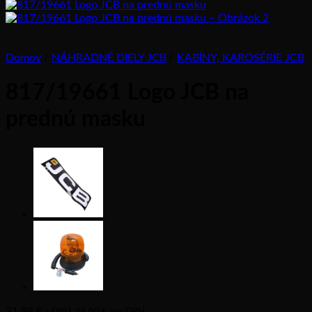
Domov
/
NÁHRADNÉ DIELY JCB
/
KABÍNY, KAROSÉRIE JCB
817/19661 Logo JCB na
prednú masku
31,98
€
s DPH,
26,00
€
bez DPH