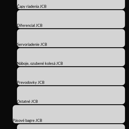
Čapy riadenia JCB
Diferencial JCB
Servoriadenie JCB
Náboje, ozubené kolesá JCB
Prevodovky JCB
Ostatné JCB
Pásové bagre JCB