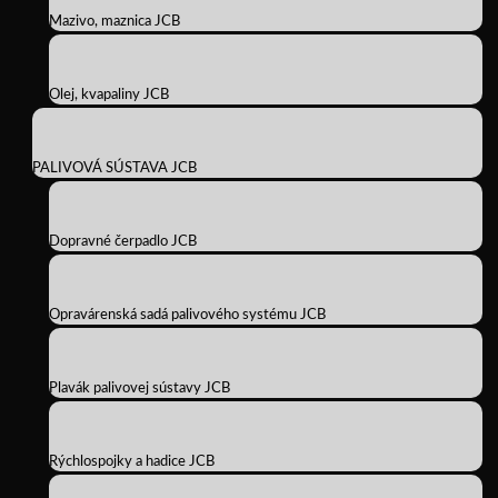
Mazivo, maznica JCB
Olej, kvapaliny JCB
PALIVOVÁ SÚSTAVA JCB
Dopravné čerpadlo JCB
Opravárenská sadá palivového systému JCB
Plavák palivovej sústavy JCB
Rýchlospojky a hadice JCB