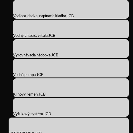
Vodiaca kladka, napínacia kladka JCB
Vodný chladič, vrtuľa JCB
Vyrovnávacia nádobka JCB
Vodná pumpa JCB
Klinový remeň JCB
Výfukový systém JCB