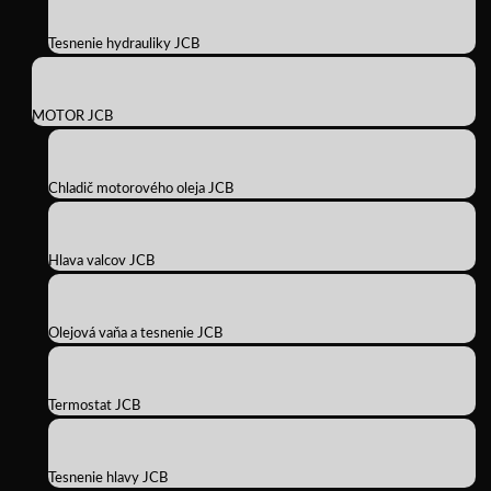
Tesnenie hydrauliky JCB
MOTOR JCB
Chladič motorového oleja JCB
Hlava valcov JCB
Olejová vaňa a tesnenie JCB
Termostat JCB
Tesnenie hlavy JCB