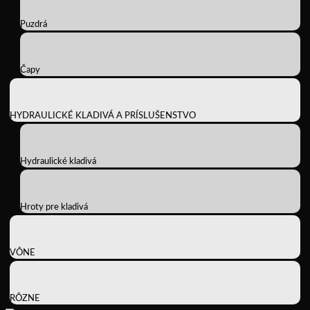
Puzdrá
Čapy
HYDRAULICKÉ KLADIVÁ A PRÍSLUŠENSTVO
Hydraulické kladivá
Hroty pre kladivá
VÔNE
RÔZNE