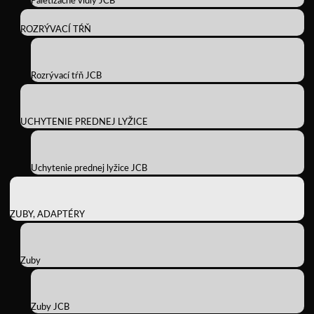
Paletizačné vidly JCB
ROZRÝVACÍ TŔŇ
Rozrývací tŕň JCB
UCHYTENIE PREDNEJ LYŽICE
Uchytenie prednej lyžice JCB
ZUBY, ADAPTÉRY
Zuby
Zuby JCB