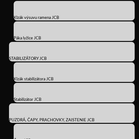
Klzák výsuvu ramena JCB
Páka lyžice JCB
STABILIZÁTORY JCB
Klzák stabilizátora JCB
Stabilizátor JCB
PUZDRÁ, ČAPY, PRACHOVKY, ZAISTENIE JCB