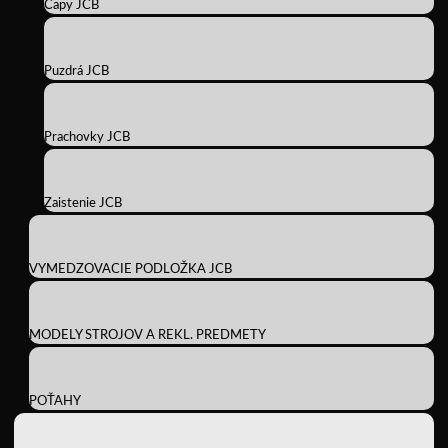
Čapy JCB
Puzdrá JCB
Prachovky JCB
Zaistenie JCB
VYMEDZOVACIE PODLOŽKA JCB
MODELY STROJOV A REKL. PREDMETY
POŤAHY