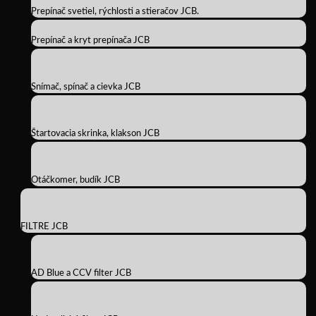
Prepínač svetiel, rýchlosti a stieračov JCB.
Prepínač a kryt prepínača JCB
Snímač, spínač a cievka JCB
Štartovacia skrinka, klakson JCB
Otáčkomer, budík JCB
FILTRE JCB
AD Blue a CCV filter JCB