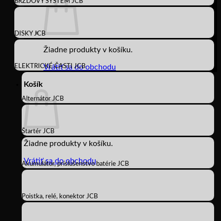
BRZDOVÝ SYSTÉM JCB
DISKY JCB
Žiadne produkty v košíku.
ELEKTRICKÉ ČASTI JCB
Vrátiť sa do obchodu
Košík
Alternátor JCB
Štartér JCB
Žiadne produkty v košíku.
Vrátiť sa do obchodu
Akumulátor, príslušenstvo batérie JCB
Poistka, relé, konektor JCB