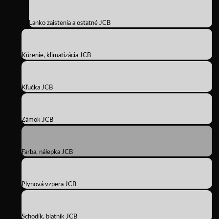
Lanko zaistenia a ostatné JCB
Kúrenie, klimatizácia JCB
Kľučka JCB
Zámok JCB
Farba, nálepka JCB
Plynová vzpera JCB
Schodík, blatník JCB