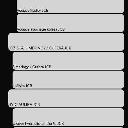
Vodiace kladky JCB
Vodiace, napínacie kolesá JCB
LOŽISKÁ, SIMERINGY / GUFERÁ JCB
Simeringy / Guferá JCB
Ložiská JCB
HYDRAULIKA JCB
Uzáver hydraulickej nádrže JCB