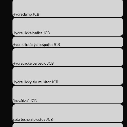
Hydraclamp JCB
Hydraulická hadica JCB
Hydraulická rýchlospojka JCB
Hydraulické čerpadlo JCB
Hydraulický akumulátor JCB
Rozvádzač JCB
Sada tesnení piestov JCB