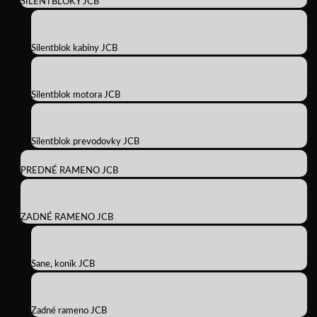
SILENTBLOKY JCB
Silentblok kabíny JCB
Silentblok motora JCB
Silentblok prevodovky JCB
PREDNÉ RAMENO JCB
ZADNÉ RAMENO JCB
Sane, koník JCB
Zadné rameno JCB