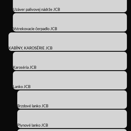
Uzáver palivovej nádrže JCB
Vstrekovacie čerpadlo JCB
KABÍNY, KAROSÉRIE JCB
Karoséria JCB
Lanko JCB
Brzdové lanko JCB
Plynové lanko JCB