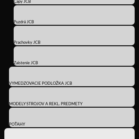
Čapy JCB
Puzdrá JCB
Prachovky JCB
Zaistenie JCB
VYMEDZOVACIE PODLOŽKA JCB
MODELY STROJOV A REKL. PREDMETY
POŤAHY