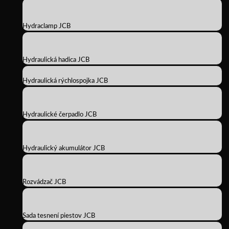
Hydraclamp JCB
Hydraulická hadica JCB
Hydraulická rýchlospojka JCB
Hydraulické čerpadlo JCB
Hydraulický akumulátor JCB
Rozvádzač JCB
Sada tesnení piestov JCB