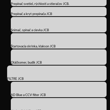
Prepínač svetiel, rýchlosti a stieračov JCB.
Prepínač a kryt prepínača JCB
Snímač, spínač a cievka JCB
Štartovacia skrinka, klakson JCB
Otáčkomer, budík JCB
FILTRE JCB
AD Blue a CCV filter JCB