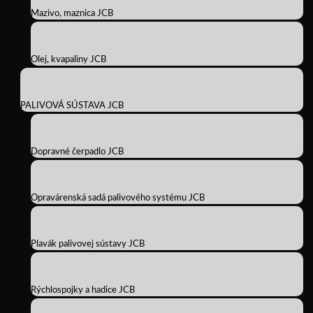
Mazivo, maznica JCB
Olej, kvapaliny JCB
PALIVOVÁ SÚSTAVA JCB
Dopravné čerpadlo JCB
Opravárenská sadá palivového systému JCB
Plavák palivovej sústavy JCB
Rýchlospojky a hadice JCB