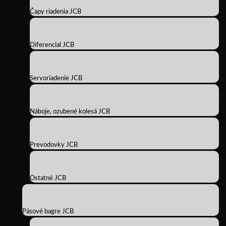
Čapy riadenia JCB
Diferencial JCB
Servoriadenie JCB
Náboje, ozubené kolesá JCB
Prevodovky JCB
Ostatné JCB
Pásové bagre JCB