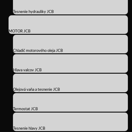
Tesnenie hydrauliky JCB
MOTOR JCB
Chladič motorového oleja JCB
Hlava valcov JCB
Olejová vaňa a tesnenie JCB
Termostat JCB
Tesnenie hlavy JCB