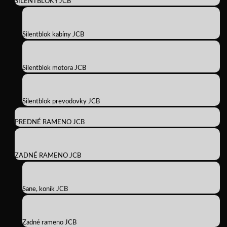
SILENTBLOKY JCB
Silentblok kabíny JCB
Silentblok motora JCB
Silentblok prevodovky JCB
PREDNÉ RAMENO JCB
ZADNÉ RAMENO JCB
Sane, koník JCB
Zadné rameno JCB