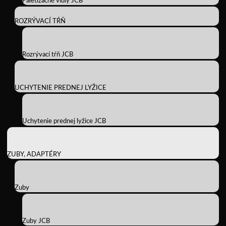
Paletizačné vidly JCB
ROZRÝVACÍ TŔŇ
Rozrývací tŕň JCB
UCHYTENIE PREDNEJ LYŽICE
Uchytenie prednej lyžice JCB
ZUBY, ADAPTÉRY
Zuby
Zuby JCB