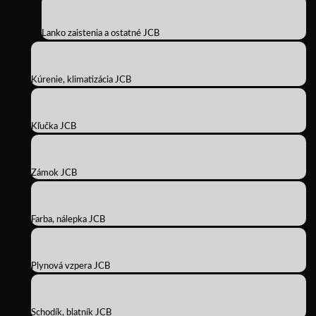
Lanko zaistenia a ostatné JCB
Kúrenie, klimatizácia JCB
Kľučka JCB
Zámok JCB
Farba, nálepka JCB
Plynová vzpera JCB
Schodík, blatník JCB