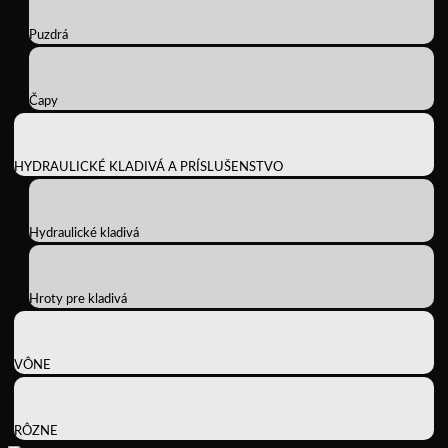
Puzdrá
Čapy
HYDRAULICKÉ KLADIVÁ A PRÍSLUŠENSTVO
Hydraulické kladivá
Hroty pre kladivá
VÔNE
RÔZNE