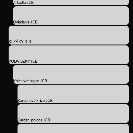
Zrkadlo JCB
Ovládanie JCB
KLZÁKY JCB
PODVOZKY JCB
Kolesové bagre JCB
Kardanové kríže JCB
Kardan, poloos JCB