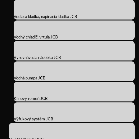
Vodiaca kladka, napínacia kladka JCB
Vodný chladič, vrtuľa JCB
Vyrovnávacia nádobka JCB
Vodná pumpa JCB
Klinový remeň JCB
Výfukový systém JCB