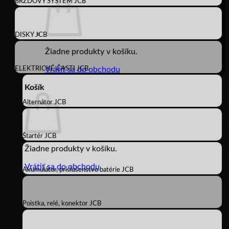
BRZDOVÝ SYSTÉM JCB
DISKY JCB
Žiadne produkty v košíku.
ELEKTRICKÉ ČASTI JCB
Vrátiť sa do obchodu
Košík
Alternátor JCB
Štartér JCB
Žiadne produkty v košíku.
Vrátiť sa do obchodu
Akumulátor, príslušenstvo batérie JCB
Poistka, relé, konektor JCB