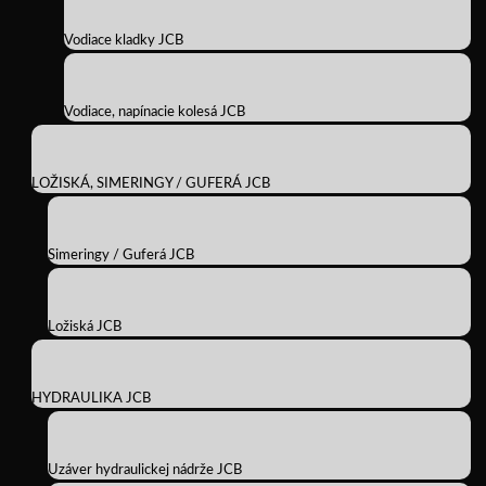
Vodiace kladky JCB
Vodiace, napínacie kolesá JCB
LOŽISKÁ, SIMERINGY / GUFERÁ JCB
Simeringy / Guferá JCB
Ložiská JCB
HYDRAULIKA JCB
Uzáver hydraulickej nádrže JCB