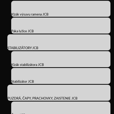
Klzák výsuvu ramena JCB
Páka lyžice JCB
STABILIZÁTORY JCB
Klzák stabilizátora JCB
Stabilizátor JCB
PUZDRÁ, ČAPY, PRACHOVKY, ZAISTENIE JCB