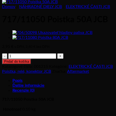
Domov
/
NÁHRADNÉ DIELY JCB
/
ELEKTRICKÉ ČASTI JCB
717/11050 Poistka 50A JCB
2,95
€
s DPH,
2,40
€
bez DPH
množstvo
717/11050
Pridať do košíka
Poistka
Katalógové číslo:
001215
Kategórie:
ELEKTRICKÉ ČASTI JCB
,
50A
Poistka, relé, konektor JCB
Značka:
Aftermarket
JCB
Popis
Ďalšie informácie
Recenzie (0)
717/11050 Poistka 50A JCB
Hmotnosť
0,10 kg