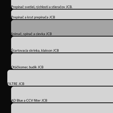
Prepínač svetiel, rýchlosti a stieračov JCB.
Prepínač a kryt prepínača JCB
Snímač, spínač a cievka JCB
Štartovacia skrinka, klakson JCB
Otáčkomer, budík JCB
FILTRE JCB
AD Blue a CCV filter JCB