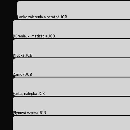
Lanko zaistenia a ostatné JCB
Kúrenie, klimatizácia JCB
Kľučka JCB
Zámok JCB
Farba, nálepka JCB
Plynová vzpera JCB