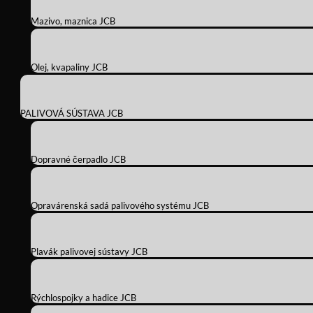
Mazivo, maznica JCB
Olej, kvapaliny JCB
PALIVOVÁ SÚSTAVA JCB
Dopravné čerpadlo JCB
Opravárenská sadá palivového systému JCB
Plavák palivovej sústavy JCB
Rýchlospojky a hadice JCB