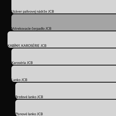
Uzáver palivovej nádrže JCB
Vstrekovacie čerpadlo JCB
KABÍNY, KAROSÉRIE JCB
Karoséria JCB
Lanko JCB
Brzdové lanko JCB
Plynové lanko JCB