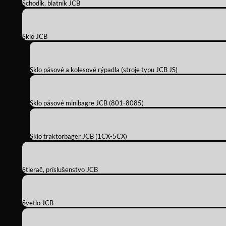
Schodík, blatník JCB
Sklo JCB
Sklo pásové a kolesové rýpadla (stroje typu JCB JS)
Sklo pásové minibagre JCB (801-8085)
Sklo traktorbager JCB (1CX-5CX)
Stierač, príslušenstvo JCB
Svetlo JCB