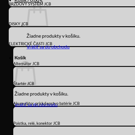
BRZDOVÝ SYSTÉM JCB
DISKY JCB
Žiadne produkty v košíku.
ELEKTRICKÉ ČASTI JCB
Vrátiť sa do obchodu
Košík
Alternátor JCB
Štartér JCB
Žiadne produkty v košíku.
Akumulátor, príslušenstvo batérie JCB
Vrátiť sa do obchodu
Poistka, relé, konektor JCB