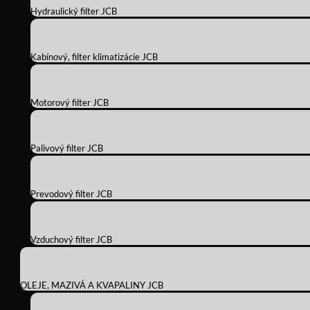
Hydraulický filter JCB
Kabínový, filter klimatizácie JCB
Motorový filter JCB
Palivový filter JCB
Prevodový filter JCB
Vzduchový filter JCB
OLEJE, MAZIVÁ A KVAPALINY JCB