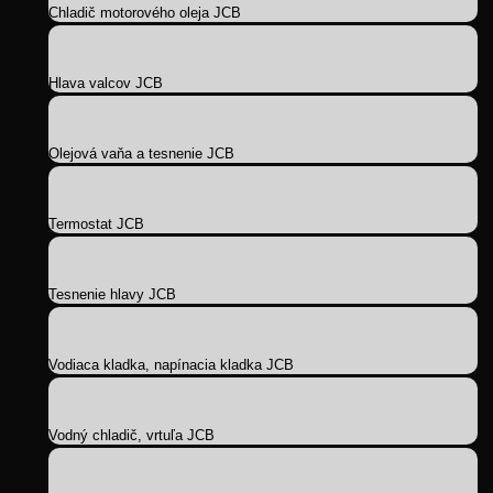
Chladič motorového oleja JCB
Hlava valcov JCB
Olejová vaňa a tesnenie JCB
Termostat JCB
Tesnenie hlavy JCB
Vodiaca kladka, napínacia kladka JCB
Vodný chladič, vrtuľa JCB