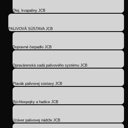
Olej, kvapaliny JCB
PALIVOVÁ SÚSTAVA JCB
Dopravné čerpadlo JCB
Opravárenská sadá palivového systému JCB
Plavák palivovej sústavy JCB
Rýchlospojky a hadice JCB
Uzáver palivovej nádrže JCB