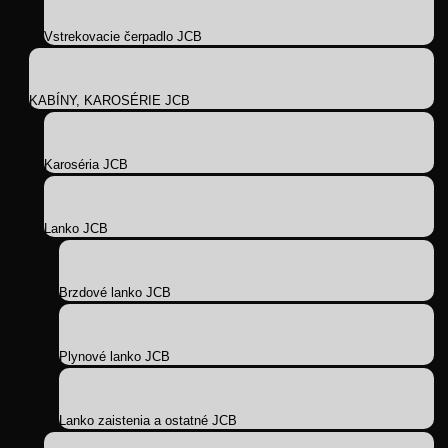
Vstrekovacie čerpadlo JCB
KABÍNY, KAROSÉRIE JCB
Karoséria JCB
Lanko JCB
Brzdové lanko JCB
Plynové lanko JCB
Lanko zaistenia a ostatné JCB