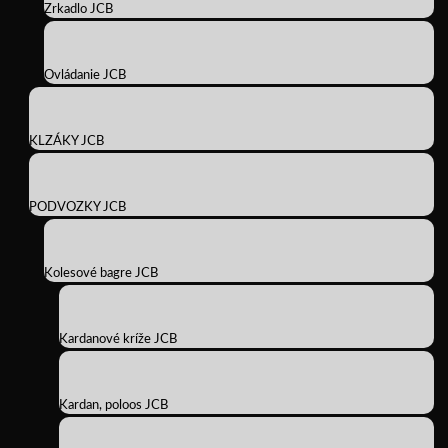
Zrkadlo JCB
Ovládanie JCB
KLZÁKY JCB
PODVOZKY JCB
Kolesové bagre JCB
Kardanové kríže JCB
Kardan, poloos JCB