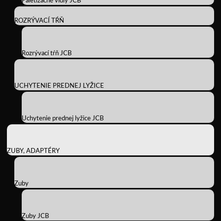
Paletizačné vidly JCB
ROZRÝVACÍ TŔŇ
Rozrývací tŕň JCB
UCHYTENIE PREDNEJ LYŽICE
Uchytenie prednej lyžice JCB
ZUBY, ADAPTÉRY
Zuby
Zuby JCB