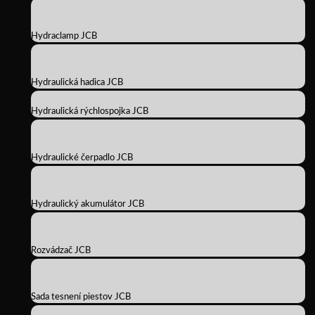
Hydraclamp JCB
Hydraulická hadica JCB
Hydraulická rýchlospojka JCB
Hydraulické čerpadlo JCB
Hydraulický akumulátor JCB
Rozvádzač JCB
Sada tesnení piestov JCB