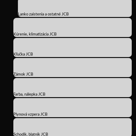
Lanko zaistenia a ostatné JCB
Kúrenie, klimatizácia JCB
Kľučka JCB
Zámok JCB
Farba, nálepka JCB
Plynová vzpera JCB
Schodík, blatník JCB