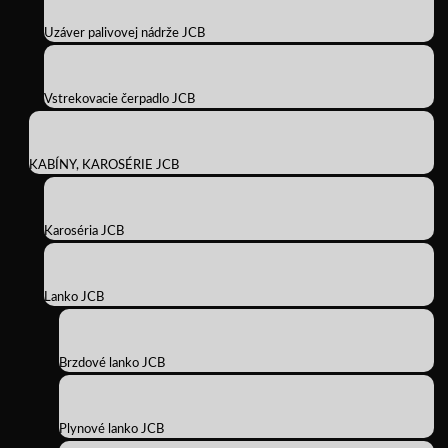
Uzáver palivovej nádrže JCB
Vstrekovacie čerpadlo JCB
KABÍNY, KAROSÉRIE JCB
Karoséria JCB
Lanko JCB
Brzdové lanko JCB
Plynové lanko JCB