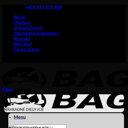
Skip
+421 917 575 888
to
Akcie
content
Obchod
O Spoločnosti
Obchodné podmienky
Kontakt
Môj účet
Český Eshop
Filter
NÁHRADNÉ DIELY JCB
Menu
Products