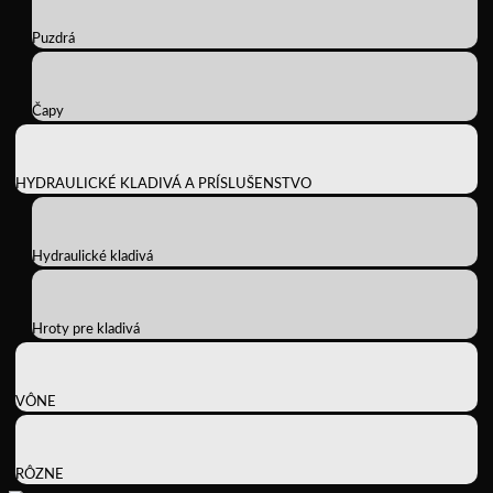
Puzdrá
Čapy
HYDRAULICKÉ KLADIVÁ A PRÍSLUŠENSTVO
Hydraulické kladivá
Hroty pre kladivá
VÔNE
RÔZNE