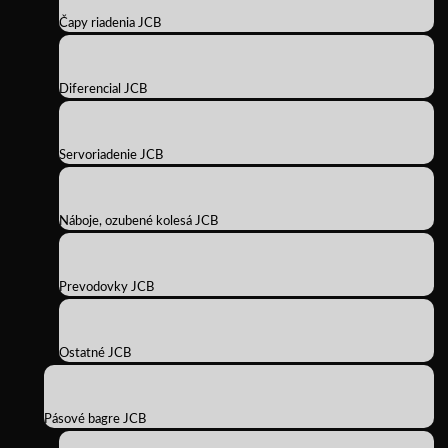
Čapy riadenia JCB
Diferencial JCB
Servoriadenie JCB
Náboje, ozubené kolesá JCB
Prevodovky JCB
Ostatné JCB
Pásové bagre JCB