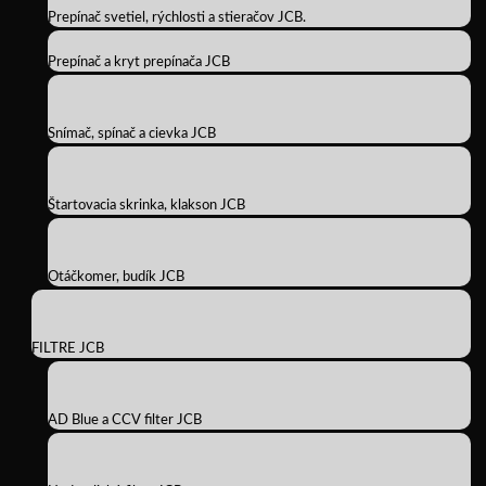
Prepínač svetiel, rýchlosti a stieračov JCB.
Prepínač a kryt prepínača JCB
Snímač, spínač a cievka JCB
Štartovacia skrinka, klakson JCB
Otáčkomer, budík JCB
FILTRE JCB
AD Blue a CCV filter JCB