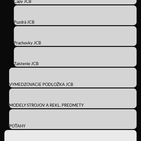
Čapy JCB
Puzdrá JCB
Prachovky JCB
Zaistenie JCB
VYMEDZOVACIE PODLOŽKA JCB
MODELY STROJOV A REKL. PREDMETY
POŤAHY