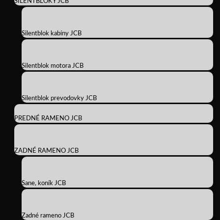
SILENTBLOKY JCB
Silentblok kabíny JCB
Silentblok motora JCB
Silentblok prevodovky JCB
PREDNÉ RAMENO JCB
ZADNÉ RAMENO JCB
Sane, koník JCB
Zadné rameno JCB