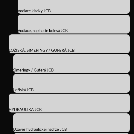
Vodiace kladky JCB
Vodiace, napínacie kolesá JCB
LOŽISKÁ, SIMERINGY / GUFERÁ JCB
Simeringy / Guferá JCB
Ložiská JCB
HYDRAULIKA JCB
Uzáver hydraulickej nádrže JCB