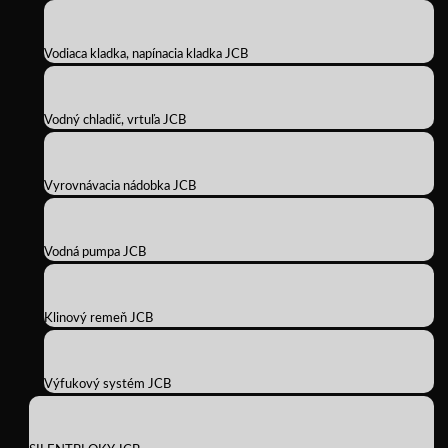
Vodiaca kladka, napínacia kladka JCB
Vodný chladič, vrtuľa JCB
Vyrovnávacia nádobka JCB
Vodná pumpa JCB
Klinový remeň JCB
Výfukový systém JCB