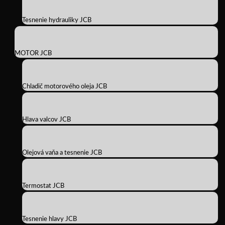
Tesnenie hydrauliky JCB
MOTOR JCB
Chladič motorového oleja JCB
Hlava valcov JCB
Olejová vaňa a tesnenie JCB
Termostat JCB
Tesnenie hlavy JCB