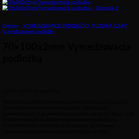
Domov
/
VYMEDZOVACIE PODLOŽKY, PUZDRÁ, ČAPY
/
Vymedzovacie podložky
70x100x2mm Vymedzovacia
podložka
1,53
€
s DPH,
1,24
€
bez DPH
Dištančné podložky/kompenzačné kotúče sa používajú na
jednoduché vyrovnanie existujúcich odchýlok pri
premiestňovaní a pripevňovaní hriadeľa, osi alebo iných častí
stroja. Používajú sa aj ako vymedzovacie podložky na
minimalizovanie normálnej vôle pohybu spôsobenej
výrobnými odchýlkami poistných krúžkov a nitov.