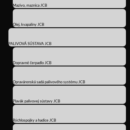
Mazivo, maznica JCB
Olej, kvapaliny JCB
PALIVOVÁ SÚSTAVA JCB
Dopravné čerpadlo JCB
Opravárenská sadá palivového systému JCB
Plavák palivovej sústavy JCB
Rýchlospojky a hadice JCB