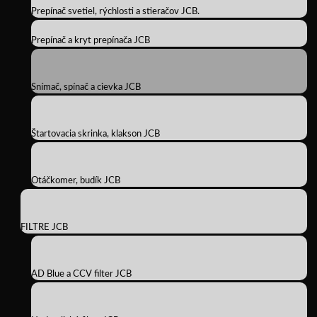
Prepínač svetiel, rýchlosti a stieračov JCB.
Prepínač a kryt prepínača JCB
Snímač, spínač a cievka JCB
Štartovacia skrinka, klakson JCB
Otáčkomer, budík JCB
FILTRE JCB
AD Blue a CCV filter JCB