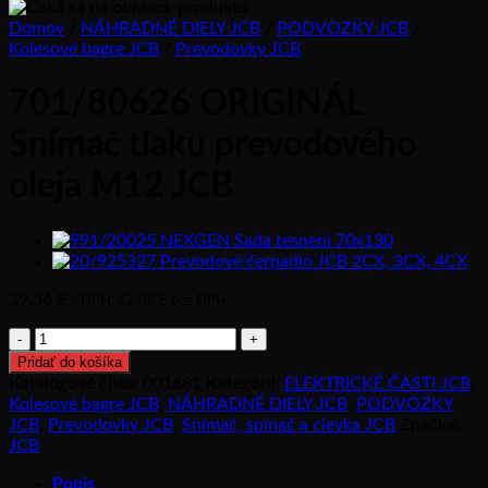
Domov
/
NÁHRADNÉ DIELY JCB
/
PODVOZKY JCB
/
Kolesové bagre JCB
/
Prevodovky JCB
701/80626 ORIGINÁL
Snímač tlaku prevodového
oleja M12 JCB
39,36
€
s DPH,
32,00
€
bez DPH
množstvo
701/80626
Pridať do košíka
ORIGINÁL
Katalógové číslo:
001681
Kategórií:
ELEKTRICKÉ ČASTI JCB
,
Snímač
Kolesové bagre JCB
,
NÁHRADNÉ DIELY JCB
,
PODVOZKY
tlaku
JCB
,
Prevodovky JCB
,
Snímač, spínač a cievka JCB
Značka:
prevodového
JCB
oleja
M12
Popis