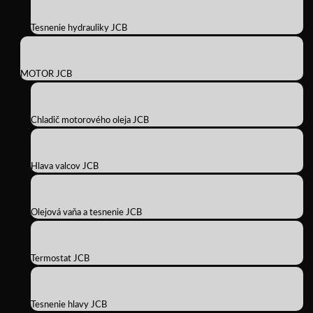
Tesnenie hydrauliky JCB
MOTOR JCB
Chladič motorového oleja JCB
Hlava valcov JCB
Olejová vaňa a tesnenie JCB
Termostat JCB
Tesnenie hlavy JCB