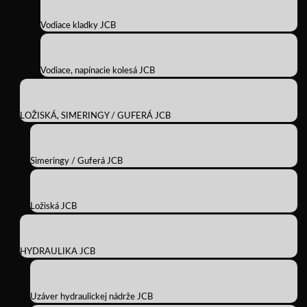
Vodiace kladky JCB
Vodiace, napínacie kolesá JCB
LOŽISKÁ, SIMERINGY / GUFERÁ JCB
Simeringy / Guferá JCB
Ložiská JCB
HYDRAULIKA JCB
Uzáver hydraulickej nádrže JCB