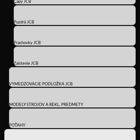
Čapy JCB
Puzdrá JCB
Prachovky JCB
Zaistenie JCB
VYMEDZOVACIE PODLOŽKA JCB
MODELY STROJOV A REKL. PREDMETY
POŤAHY