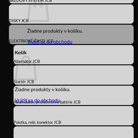
BRZDOVÝ SYSTÉM JCB
DISKY JCB
Žiadne produkty v košíku.
ELEKTRICKÉ ČASTI JCB
Vrátiť sa do obchodu
Košík
Alternátor JCB
Štartér JCB
Žiadne produkty v košíku.
Vrátiť sa do obchodu
Akumulátor, príslušenstvo batérie JCB
Poistka, relé, konektor JCB