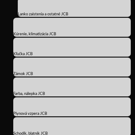
Lanko zaistenia a ostatné JCB
Kúrenie, klimatizácia JCB
Kľučka JCB
Zámok JCB
Farba, nálepka JCB
Plynová vzpera JCB
Schodík, blatník JCB