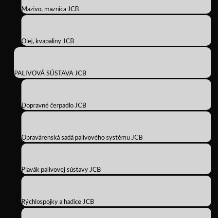
Mazivo, maznica JCB
Olej, kvapaliny JCB
PALIVOVÁ SÚSTAVA JCB
Dopravné čerpadlo JCB
Opravárenská sadá palivového systému JCB
Plavák palivovej sústavy JCB
Rýchlospojky a hadice JCB