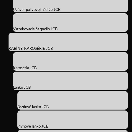
Uzáver palivovej nádrže JCB
Vstrekovacie čerpadlo JCB
KABÍNY, KAROSÉRIE JCB
Karoséria JCB
Lanko JCB
Brzdové lanko JCB
Plynové lanko JCB