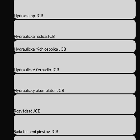
Hydraclamp JCB
Hydraulická hadica JCB
Hydraulická rýchlospojka JCB
Hydraulické čerpadlo JCB
Hydraulický akumulátor JCB
Rozvádzač JCB
Sada tesnení piestov JCB