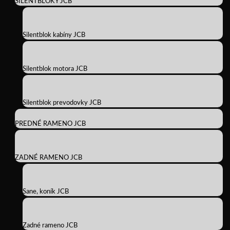
SILENTBLOKY JCB
Silentblok kabíny JCB
Silentblok motora JCB
Silentblok prevodovky JCB
PREDNÉ RAMENO JCB
ZADNÉ RAMENO JCB
Sane, koník JCB
Zadné rameno JCB