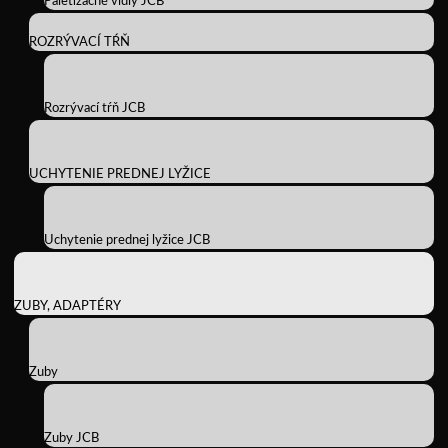
Paletizačné vidly JCB
ROZRÝVACÍ TŔŇ
Rozrývací tŕň JCB
UCHYTENIE PREDNEJ LYŽICE
Uchytenie prednej lyžice JCB
ZUBY, ADAPTÉRY
Zuby
Zuby JCB