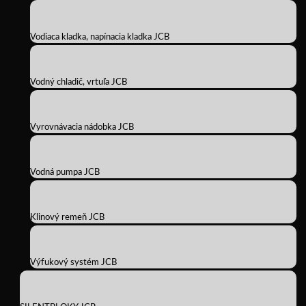
Vodiaca kladka, napínacia kladka JCB
Vodný chladič, vrtuľa JCB
Vyrovnávacia nádobka JCB
Vodná pumpa JCB
Klinový remeň JCB
Výfukový systém JCB