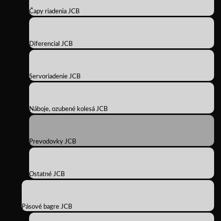
Čapy riadenia JCB
Diferencial JCB
Servoriadenie JCB
Náboje, ozubené kolesá JCB
Prevodovky JCB
Ostatné JCB
Pásové bagre JCB