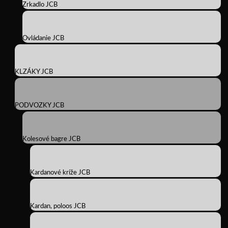
Zrkadlo JCB
Ovládanie JCB
KLZÁKY JCB
PODVOZKY JCB
Kolesové bagre JCB
Kardanové kríže JCB
Kardan, poloos JCB