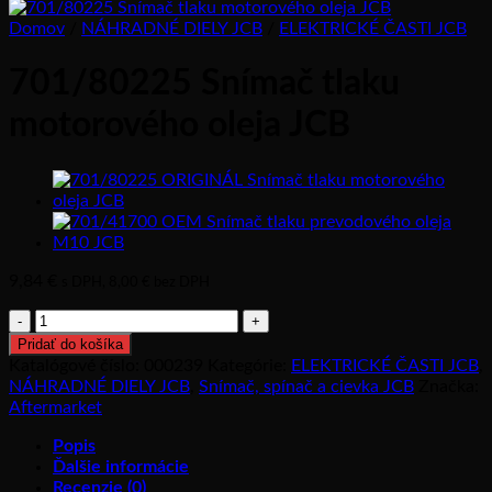
Domov
/
NÁHRADNÉ DIELY JCB
/
ELEKTRICKÉ ČASTI JCB
701/80225 Snímač tlaku
motorového oleja JCB
9,84
€
s DPH,
8,00
€
bez DPH
množstvo
701/80225
Pridať do košíka
Snímač
Katalógové číslo:
000239
Kategórie:
ELEKTRICKÉ ČASTI JCB
,
tlaku
NÁHRADNÉ DIELY JCB
,
Snímač, spínač a cievka JCB
Značka:
motorového
Aftermarket
oleja
JCB
Popis
Ďalšie informácie
Recenzie (0)