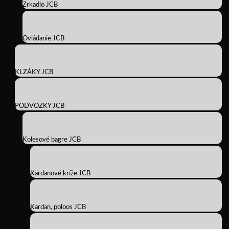
Zrkadlo JCB
Ovládanie JCB
KLZÁKY JCB
PODVOZKY JCB
Kolesové bagre JCB
Kardanové kríže JCB
Kardan, poloos JCB