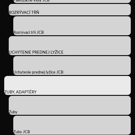
Paletizačné vidly JCB
ROZRÝVACÍ TŔŇ
Rozrývací tŕň JCB
UCHYTENIE PREDNEJ LYŽICE
Uchytenie prednej lyžice JCB
ZUBY, ADAPTÉRY
Zuby
Zuby JCB