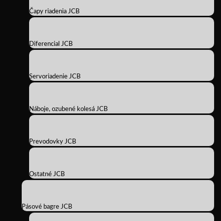
Čapy riadenia JCB
Diferencial JCB
Servoriadenie JCB
Náboje, ozubené kolesá JCB
Prevodovky JCB
Ostatné JCB
Pásové bagre JCB