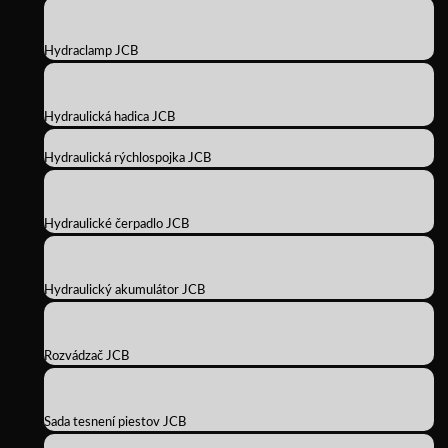
Hydraclamp JCB
Hydraulická hadica JCB
Hydraulická rýchlospojka JCB
Hydraulické čerpadlo JCB
Hydraulický akumulátor JCB
Rozvádzač JCB
Sada tesnení piestov JCB