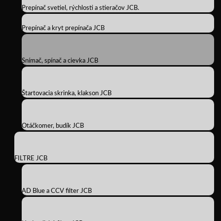
Prepínač svetiel, rýchlosti a stieračov JCB.
Prepínač a kryt prepínača JCB
Snímač, spínač a cievka JCB
Štartovacia skrinka, klakson JCB
Otáčkomer, budík JCB
FILTRE JCB
AD Blue a CCV filter JCB