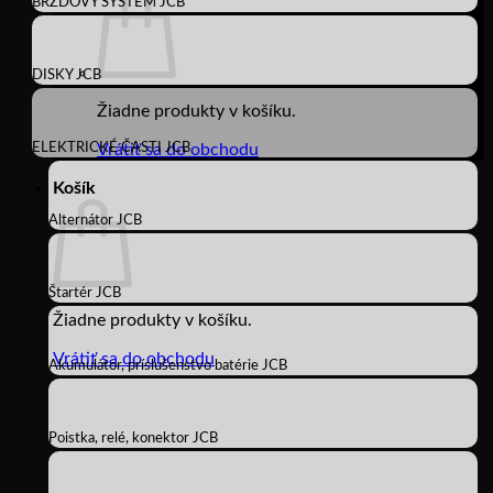
BRZDOVÝ SYSTÉM JCB
DISKY JCB
Žiadne produkty v košíku.
ELEKTRICKÉ ČASTI JCB
Vrátiť sa do obchodu
Košík
Alternátor JCB
Štartér JCB
Žiadne produkty v košíku.
Vrátiť sa do obchodu
Akumulátor, príslušenstvo batérie JCB
Poistka, relé, konektor JCB