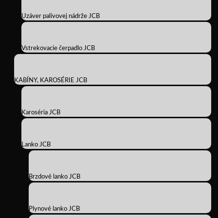
Uzáver palivovej nádrže JCB
Vstrekovacie čerpadlo JCB
KABÍNY, KAROSÉRIE JCB
Karoséria JCB
Lanko JCB
Brzdové lanko JCB
Plynové lanko JCB