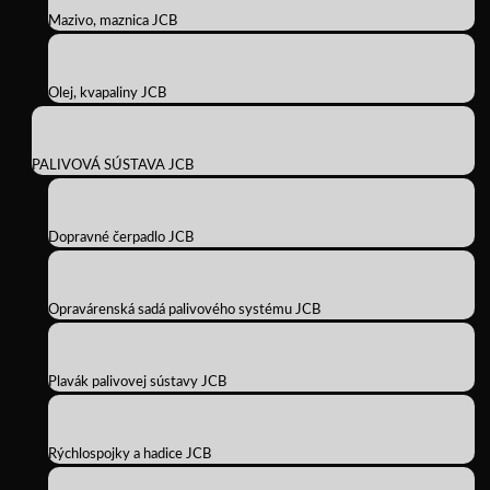
Mazivo, maznica JCB
Olej, kvapaliny JCB
PALIVOVÁ SÚSTAVA JCB
Dopravné čerpadlo JCB
Opravárenská sadá palivového systému JCB
Plavák palivovej sústavy JCB
Rýchlospojky a hadice JCB