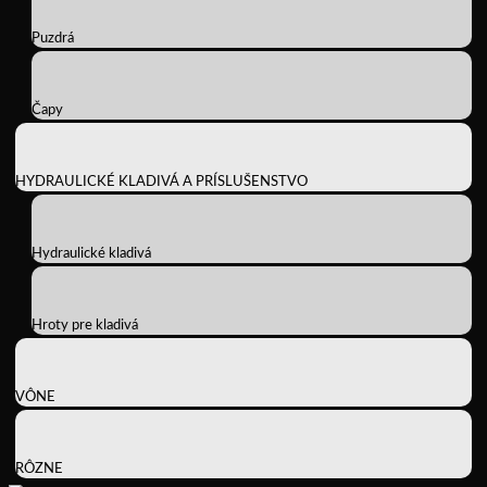
Puzdrá
Čapy
HYDRAULICKÉ KLADIVÁ A PRÍSLUŠENSTVO
Hydraulické kladivá
Hroty pre kladivá
VÔNE
RÔZNE