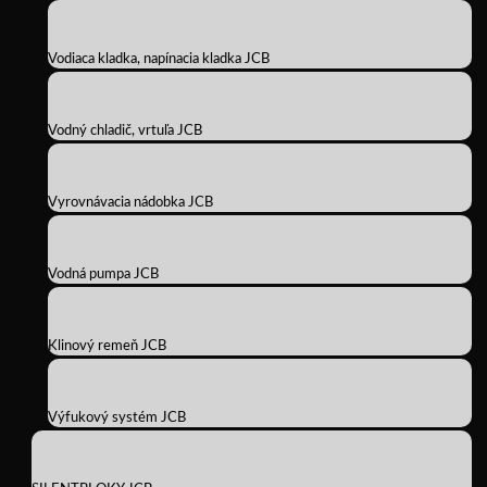
Vodiaca kladka, napínacia kladka JCB
Vodný chladič, vrtuľa JCB
Vyrovnávacia nádobka JCB
Vodná pumpa JCB
Klinový remeň JCB
Výfukový systém JCB