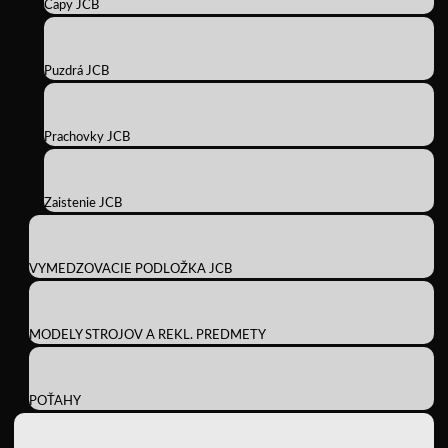
Čapy JCB
Puzdrá JCB
Prachovky JCB
Zaistenie JCB
VYMEDZOVACIE PODLOŽKA JCB
MODELY STROJOV A REKL. PREDMETY
POŤAHY