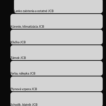
Lanko zaistenia a ostatné JCB
Kúrenie, klimatizácia JCB
Kľučka JCB
Zámok JCB
Farba, nálepka JCB
Plynová vzpera JCB
Schodík, blatník JCB