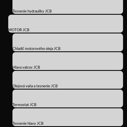
Tesnenie hydrauliky JCB
MOTOR JCB
Chladič motorového oleja JCB
Hlava valcov JCB
Olejová vaňa a tesnenie JCB
Termostat JCB
Tesnenie hlavy JCB