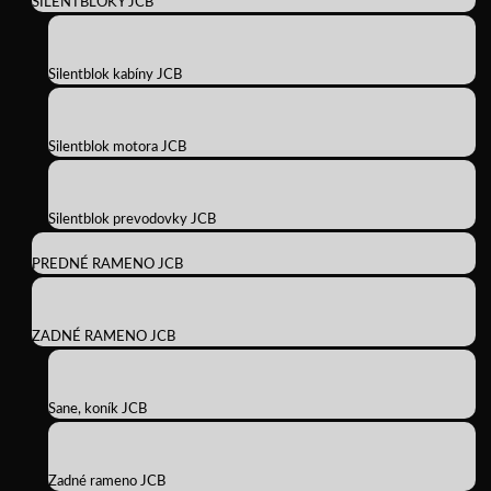
SILENTBLOKY JCB
Silentblok kabíny JCB
Silentblok motora JCB
Silentblok prevodovky JCB
PREDNÉ RAMENO JCB
ZADNÉ RAMENO JCB
Sane, koník JCB
Zadné rameno JCB