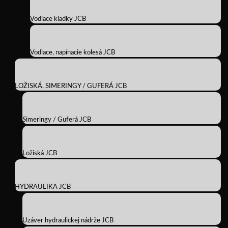
Vodiace kladky JCB
Vodiace, napínacie kolesá JCB
LOŽISKÁ, SIMERINGY / GUFERÁ JCB
Simeringy / Guferá JCB
Ložiská JCB
HYDRAULIKA JCB
Uzáver hydraulickej nádrže JCB