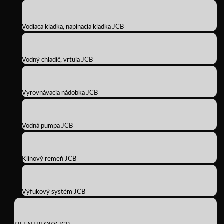
Vodiaca kladka, napínacia kladka JCB
Vodný chladič, vrtuľa JCB
Vyrovnávacia nádobka JCB
Vodná pumpa JCB
Klinový remeň JCB
Výfukový systém JCB