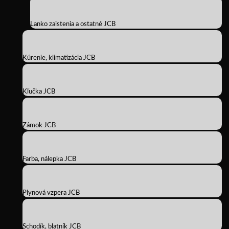
Lanko zaistenia a ostatné JCB
Kúrenie, klimatizácia JCB
Kľučka JCB
Zámok JCB
Farba, nálepka JCB
Plynová vzpera JCB
Schodík, blatník JCB