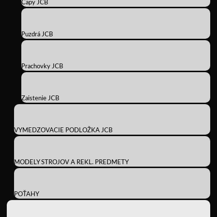
Čapy JCB
Puzdrá JCB
Prachovky JCB
Zaistenie JCB
VYMEDZOVACIE PODLOŽKA JCB
MODELY STROJOV A REKL. PREDMETY
POŤAHY