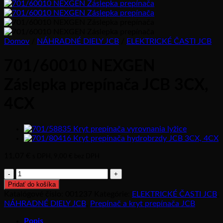
Domov
/
NÁHRADNÉ DIELY JCB
/
ELEKTRICKÉ ČASTI JCB
701/60010 NEXGEN
Záslepka prepínača JCB 3CX,
4CX
11,07
€
s DPH,
9,00
€
bez DPH
množstvo
701/60010
Pridať do košíka
NEXGEN
Katalógové číslo:
001237
Kategórie:
ELEKTRICKÉ ČASTI JCB
,
Záslepka
NÁHRADNÉ DIELY JCB
,
Prepínač a kryt prepínača JCB
prepínača
JCB
Popis