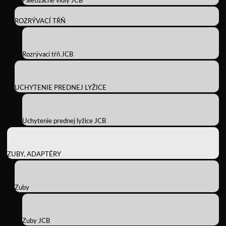
Paletizačné vidly JCB
ROZRÝVACÍ TŔŇ
Rozrývací tŕň JCB
UCHYTENIE PREDNEJ LYŽICE
Uchytenie prednej lyžice JCB
ZUBY, ADAPTÉRY
Zuby
Zuby JCB