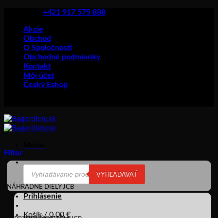
Skip
+421 917 575 888
to
Akcie
content
Obchod
O Spoločnosti
Obchodné podmienky
Kontakt
Môj účet
Český Eshop
Menu
Filter
Products
VYHĽADAVAŤ
search
NÁHRADNÉ DIELY JCB
Prihlásenie
Košík /
0,00
€