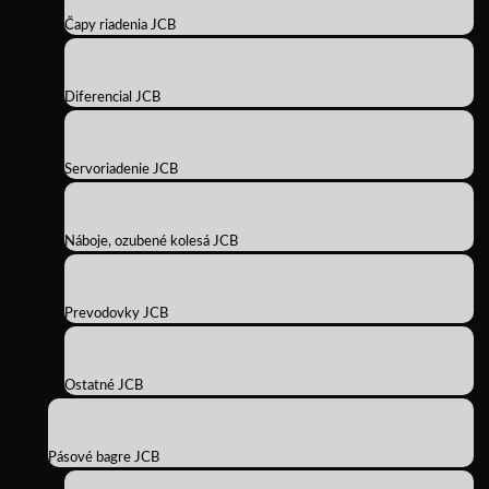
Čapy riadenia JCB
Diferencial JCB
Servoriadenie JCB
Náboje, ozubené kolesá JCB
Prevodovky JCB
Ostatné JCB
Pásové bagre JCB