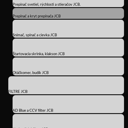
Prepínač svetiel, rýchlosti a stieračov JCB.
Prepínač a kryt prepínača JCB
Snímač, spínač a cievka JCB
Štartovacia skrinka, klakson JCB
Otáčkomer, budík JCB
FILTRE JCB
AD Blue a CCV filter JCB