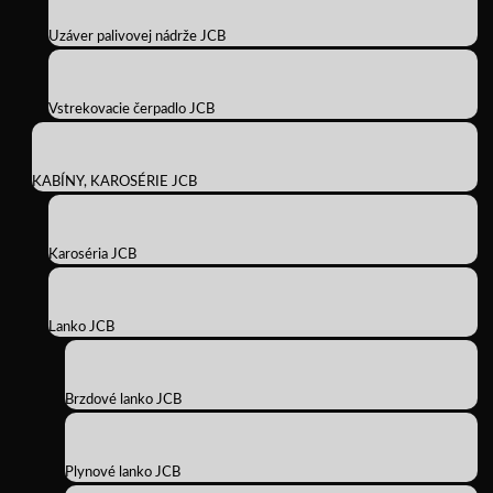
Uzáver palivovej nádrže JCB
Vstrekovacie čerpadlo JCB
KABÍNY, KAROSÉRIE JCB
Karoséria JCB
Lanko JCB
Brzdové lanko JCB
Plynové lanko JCB