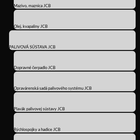
Mazivo, maznica JCB
Olej, kvapaliny JCB
PALIVOVÁ SÚSTAVA JCB
Dopravné čerpadlo JCB
Opravárenská sadá palivového systému JCB
Plavák palivovej sústavy JCB
Rýchlospojky a hadice JCB