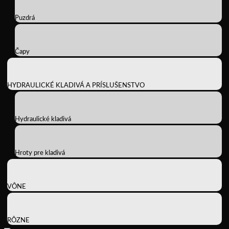
Puzdrá
Čapy
HYDRAULICKÉ KLADIVÁ A PRÍSLUŠENSTVO
Hydraulické kladivá
Hroty pre kladivá
VÔNE
RÔZNE