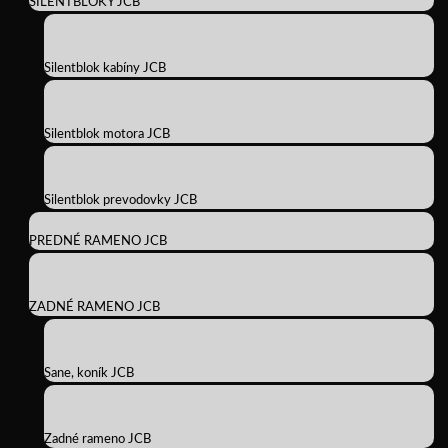
SILENTBLOKY JCB
Silentblok kabíny JCB
Silentblok motora JCB
Silentblok prevodovky JCB
PREDNÉ RAMENO JCB
ZADNÉ RAMENO JCB
Sane, koník JCB
Zadné rameno JCB