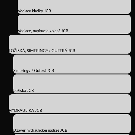
Vodiace kladky JCB
Vodiace, napínacie kolesá JCB
LOŽISKÁ, SIMERINGY / GUFERÁ JCB
Simeringy / Guferá JCB
Ložiská JCB
HYDRAULIKA JCB
Uzáver hydraulickej nádrže JCB