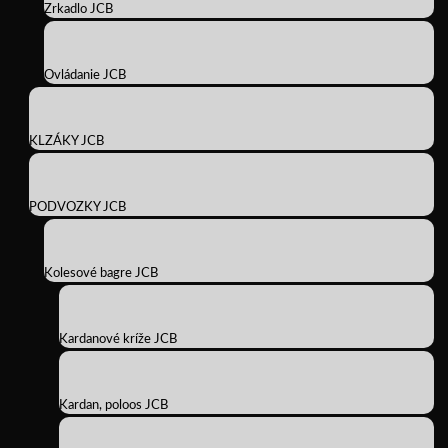
Zrkadlo JCB
Ovládanie JCB
KLZÁKY JCB
PODVOZKY JCB
Kolesové bagre JCB
Kardanové kríže JCB
Kardan, poloos JCB