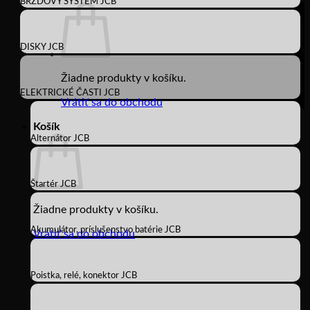
BRZDOVÝ SYSTÉM JCB
DISKY JCB
Žiadne produkty v košíku.
ELEKTRICKÉ ČASTI JCB
Vrátiť sa do obchodu
Košík
Alternátor JCB
Štartér JCB
Žiadne produkty v košíku.
Akumulátor, príslušenstvo batérie JCB
Vrátiť sa do obchodu
Poistka, relé, konektor JCB