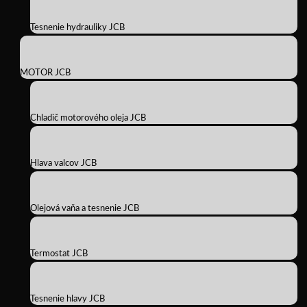
Tesnenie hydrauliky JCB
MOTOR JCB
Chladič motorového oleja JCB
Hlava valcov JCB
Olejová vaňa a tesnenie JCB
Termostat JCB
Tesnenie hlavy JCB