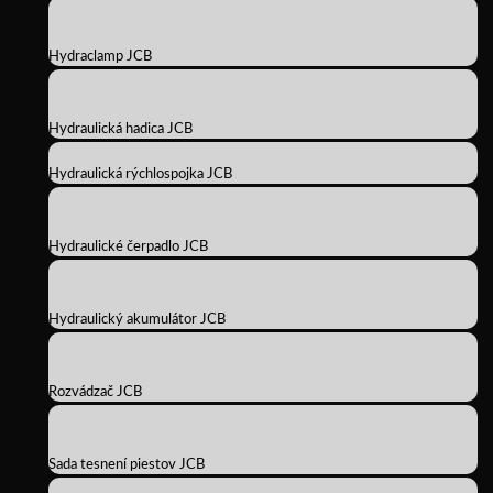
Hydraclamp JCB
Hydraulická hadica JCB
Hydraulická rýchlospojka JCB
Hydraulické čerpadlo JCB
Hydraulický akumulátor JCB
Rozvádzač JCB
Sada tesnení piestov JCB