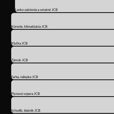
Lanko zaistenia a ostatné JCB
Kúrenie, klimatizácia JCB
Kľučka JCB
Zámok JCB
Farba, nálepka JCB
Plynová vzpera JCB
Schodík, blatník JCB