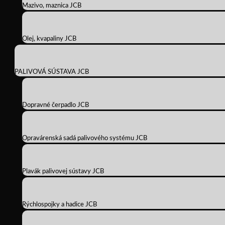
Mazivo, maznica JCB
Olej, kvapaliny JCB
PALIVOVÁ SÚSTAVA JCB
Dopravné čerpadlo JCB
Opravárenská sadá palivového systému JCB
Plavák palivovej sústavy JCB
Rýchlospojky a hadice JCB