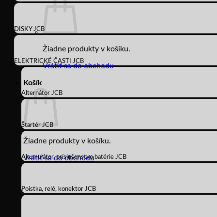
DISKY JCB
Žiadne produkty v košíku.
ELEKTRICKÉ ČASTI JCB
Vrátiť sa do obchodu
Košík
Alternátor JCB
Štartér JCB
Žiadne produkty v košíku.
Akumulátor, príslušenstvo batérie JCB
Vrátiť sa do obchodu
Poistka, relé, konektor JCB