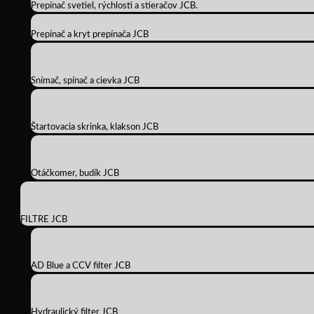
Prepínač svetiel, rýchlosti a stieračov JCB.
Prepínač a kryt prepínača JCB
Snímač, spínač a cievka JCB
Štartovacia skrinka, klakson JCB
Otáčkomer, budík JCB
FILTRE JCB
AD Blue a CCV filter JCB
Hydraulický filter JCB