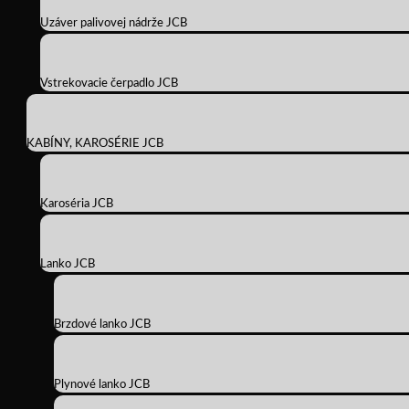
Uzáver palivovej nádrže JCB
Vstrekovacie čerpadlo JCB
KABÍNY, KAROSÉRIE JCB
Karoséria JCB
Lanko JCB
Brzdové lanko JCB
Plynové lanko JCB