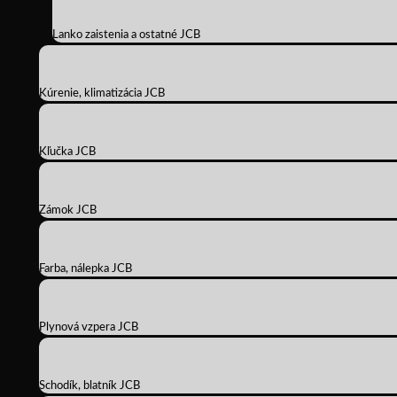
Lanko zaistenia a ostatné JCB
Kúrenie, klimatizácia JCB
Kľučka JCB
Zámok JCB
Farba, nálepka JCB
Plynová vzpera JCB
Schodík, blatník JCB