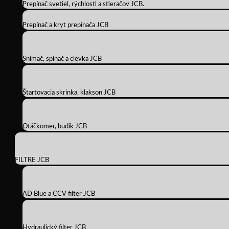
Prepínač svetiel, rýchlosti a stieračov JCB.
Prepínač a kryt prepínača JCB
Snímač, spínač a cievka JCB
Štartovacia skrinka, klakson JCB
Otáčkomer, budík JCB
FILTRE JCB
AD Blue a CCV filter JCB
Hydraulický filter JCB