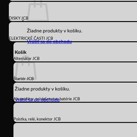
DISKY JCB
Žiadne produkty v košíku.
ELEKTRICKÉ ČASTI JCB
Vrátiť sa do obchodu
Košík
Alternátor JCB
Štartér JCB
Žiadne produkty v košíku.
Akumulátor, príslušenstvo batérie JCB
Vrátiť sa do obchodu
Poistka, relé, konektor JCB