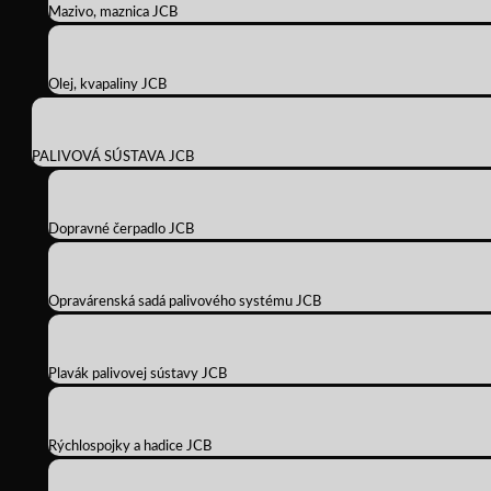
Mazivo, maznica JCB
Olej, kvapaliny JCB
PALIVOVÁ SÚSTAVA JCB
Dopravné čerpadlo JCB
Opravárenská sadá palivového systému JCB
Plavák palivovej sústavy JCB
Rýchlospojky a hadice JCB