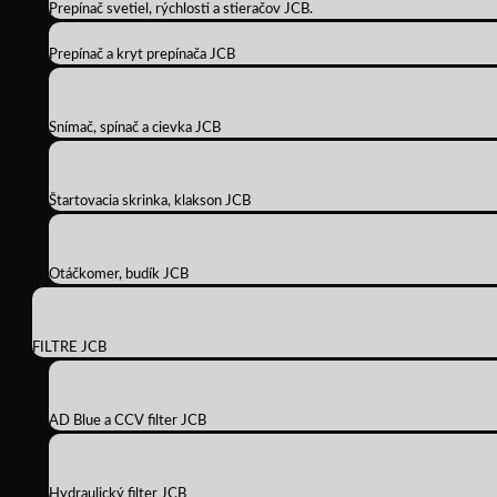
Prepínač svetiel, rýchlosti a stieračov JCB.
Prepínač a kryt prepínača JCB
Snímač, spínač a cievka JCB
Štartovacia skrinka, klakson JCB
Otáčkomer, budík JCB
FILTRE JCB
AD Blue a CCV filter JCB
Hydraulický filter JCB