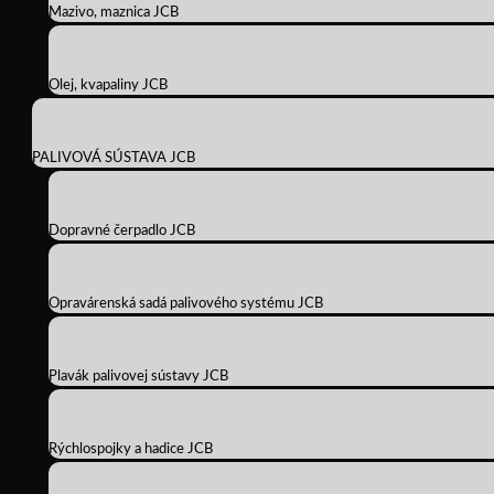
Mazivo, maznica JCB
Olej, kvapaliny JCB
PALIVOVÁ SÚSTAVA JCB
Dopravné čerpadlo JCB
Opravárenská sadá palivového systému JCB
Plavák palivovej sústavy JCB
Rýchlospojky a hadice JCB