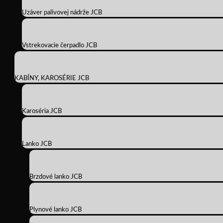
Uzáver palivovej nádrže JCB
Vstrekovacie čerpadlo JCB
KABÍNY, KAROSÉRIE JCB
Karoséria JCB
Lanko JCB
Brzdové lanko JCB
Plynové lanko JCB