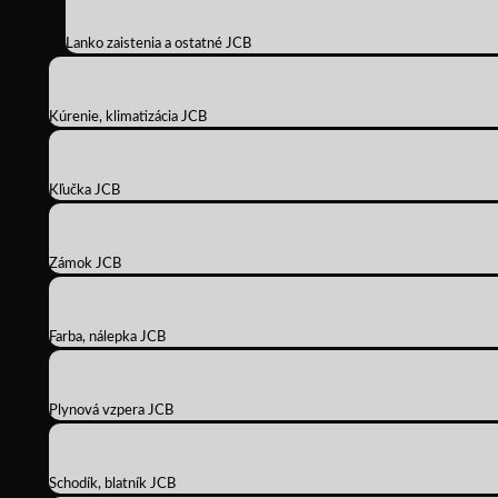
Lanko zaistenia a ostatné JCB
Kúrenie, klimatizácia JCB
Kľučka JCB
Zámok JCB
Farba, nálepka JCB
Plynová vzpera JCB
Schodík, blatník JCB