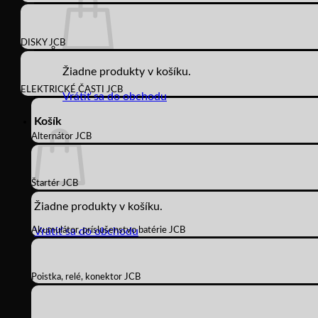
DISKY JCB
Žiadne produkty v košíku.
ELEKTRICKÉ ČASTI JCB
Vrátiť sa do obchodu
Košík
Alternátor JCB
Štartér JCB
Žiadne produkty v košíku.
Akumulátor, príslušenstvo batérie JCB
Vrátiť sa do obchodu
Poistka, relé, konektor JCB