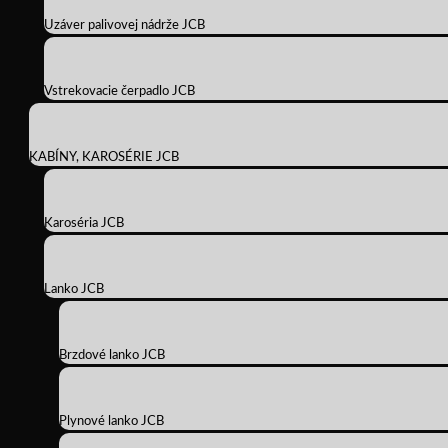
Uzáver palivovej nádrže JCB
Vstrekovacie čerpadlo JCB
KABÍNY, KAROSÉRIE JCB
Karoséria JCB
Lanko JCB
Brzdové lanko JCB
Plynové lanko JCB