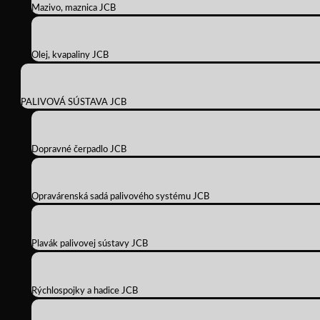
Mazivo, maznica JCB
Olej, kvapaliny JCB
PALIVOVÁ SÚSTAVA JCB
Dopravné čerpadlo JCB
Opravárenská sadá palivového systému JCB
Plavák palivovej sústavy JCB
Rýchlospojky a hadice JCB