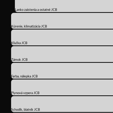
Lanko zaistenia a ostatné JCB
Kúrenie, klimatizácia JCB
Kľučka JCB
Zámok JCB
Farba, nálepka JCB
Plynová vzpera JCB
Schodík, blatník JCB