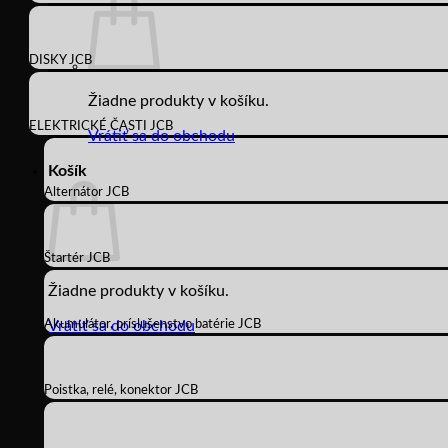
DISKY JCB
Žiadne produkty v košíku.
ELEKTRICKÉ ČASTI JCB
Vrátiť sa do obchodu
Košík
Alternátor JCB
Štartér JCB
Žiadne produkty v košíku.
Akumulátor, príslušenstvo batérie JCB
Vrátiť sa do obchodu
Poistka, relé, konektor JCB