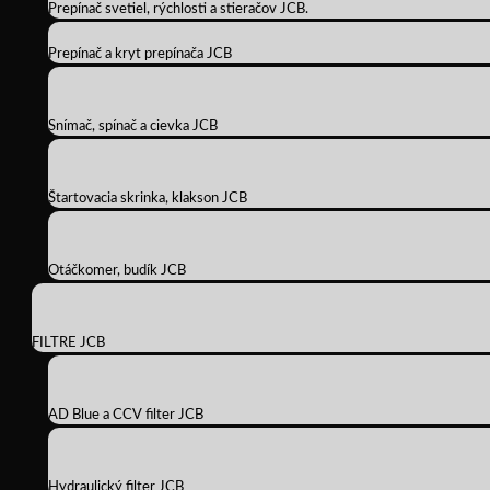
Prepínač svetiel, rýchlosti a stieračov JCB.
Prepínač a kryt prepínača JCB
Snímač, spínač a cievka JCB
Štartovacia skrinka, klakson JCB
Otáčkomer, budík JCB
FILTRE JCB
AD Blue a CCV filter JCB
Hydraulický filter JCB