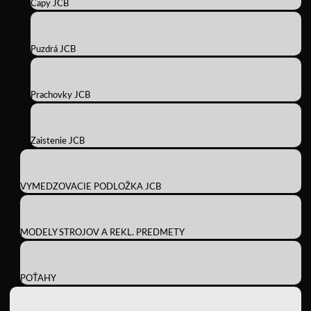
Čapy JCB
Puzdrá JCB
Prachovky JCB
Zaistenie JCB
VYMEDZOVACIE PODLOŽKA JCB
MODELY STROJOV A REKL. PREDMETY
POŤAHY