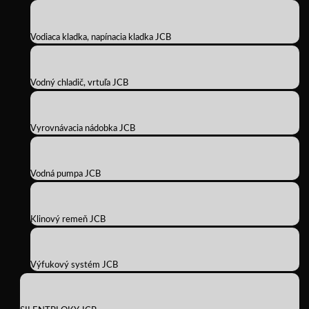
Vodiaca kladka, napínacia kladka JCB
Vodný chladič, vrtuľa JCB
Vyrovnávacia nádobka JCB
Vodná pumpa JCB
Klinový remeň JCB
Výfukový systém JCB