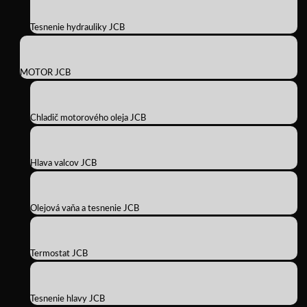
Tesnenie hydrauliky JCB
MOTOR JCB
Chladič motorového oleja JCB
Hlava valcov JCB
Olejová vaňa a tesnenie JCB
Termostat JCB
Tesnenie hlavy JCB