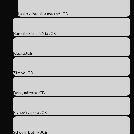
Lanko zaistenia a ostatné JCB
Kúrenie, klimatizácia JCB
Kľučka JCB
Zámok JCB
Farba, nálepka JCB
Plynová vzpera JCB
Schodík, blatník JCB