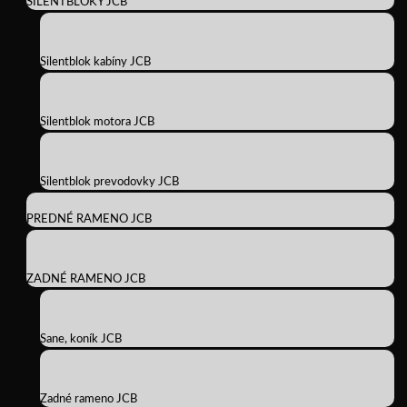
SILENTBLOKY JCB
Silentblok kabíny JCB
Silentblok motora JCB
Silentblok prevodovky JCB
PREDNÉ RAMENO JCB
ZADNÉ RAMENO JCB
Sane, koník JCB
Zadné rameno JCB