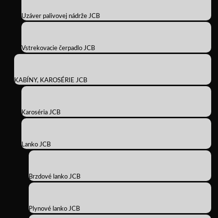
Uzáver palivovej nádrže JCB
Vstrekovacie čerpadlo JCB
KABÍNY, KAROSÉRIE JCB
Karoséria JCB
Lanko JCB
Brzdové lanko JCB
Plynové lanko JCB