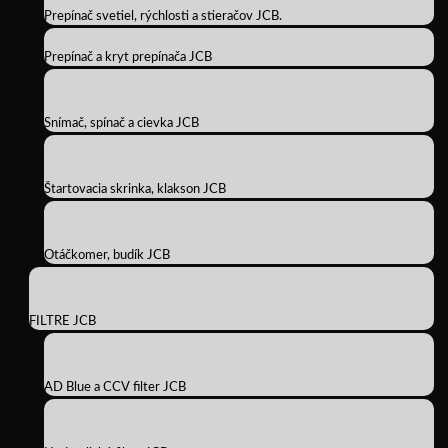
Prepínač svetiel, rýchlosti a stieračov JCB.
Prepínač a kryt prepínača JCB
Snímač, spínač a cievka JCB
Štartovacia skrinka, klakson JCB
Otáčkomer, budík JCB
FILTRE JCB
AD Blue a CCV filter JCB