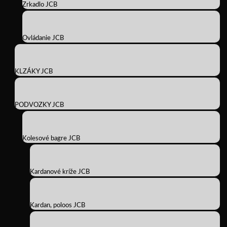
Zrkadlo JCB
Ovládanie JCB
KLZÁKY JCB
PODVOZKY JCB
Kolesové bagre JCB
Kardanové kríže JCB
Kardan, poloos JCB