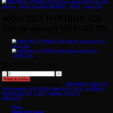
Domov
/
OLEJE, MAZIVÁ, WURTH
/
OLEJE
/
Oleje JCB
4000/2205 HYPTRON JCB
Olej do nápravy HP PLUS 20L
123,00
€
s DPH,
100,00
€
bez DPH
množstvo
4000/2205
Pridať do košíka
HYPTRON
Katalógové číslo:
004145
Kategórií:
NÁHRADNÉ DIELY JCB
,
JCB
Olej, kvapaliny JCB
,
OLEJE
,
Oleje JCB
,
OLEJE, MAZIVÁ A
Olej
KVAPALINY JCB
,
OLEJE, MAZIVÁ, WURTH
Značka:
do
HYPTRON
nápravy
HP
Popis
PLUS
Ďalšie informácie