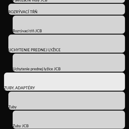
Paletizačné vidly JCB
ROZRÝVACÍ TŔŇ
Rozrývací tŕň JCB
UCHYTENIE PREDNEJ LYŽICE
Uchytenie prednej lyžice JCB
ZUBY, ADAPTÉRY
Zuby
Zuby JCB