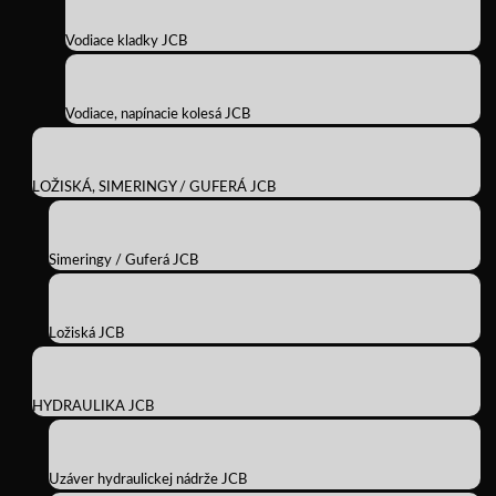
Vodiace kladky JCB
Vodiace, napínacie kolesá JCB
LOŽISKÁ, SIMERINGY / GUFERÁ JCB
Simeringy / Guferá JCB
Ložiská JCB
HYDRAULIKA JCB
Uzáver hydraulickej nádrže JCB