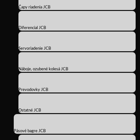
Čapy riadenia JCB
Diferencial JCB
Servoriadenie JCB
Náboje, ozubené kolesá JCB
Prevodovky JCB
Ostatné JCB
Pásové bagre JCB