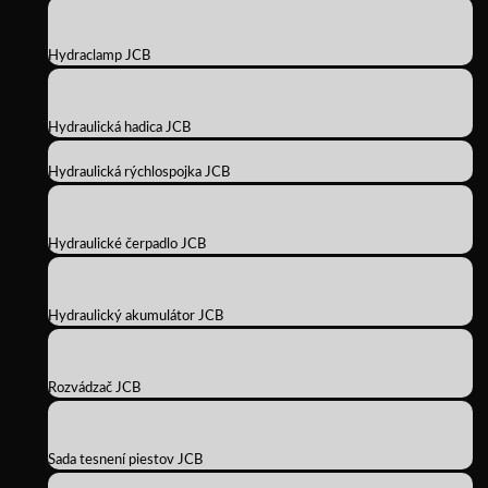
Hydraclamp JCB
Hydraulická hadica JCB
Hydraulická rýchlospojka JCB
Hydraulické čerpadlo JCB
Hydraulický akumulátor JCB
Rozvádzač JCB
Sada tesnení piestov JCB