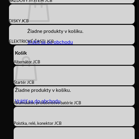
BRZDOVÝ SYSTÉM JCB
DISKY JCB
Žiadne produkty v košíku.
ELEKTRICKÉ ČASTI JCB
Vrátiť sa do obchodu
Košík
Alternátor JCB
Štartér JCB
Žiadne produkty v košíku.
Vrátiť sa do obchodu
Akumulátor, príslušenstvo batérie JCB
Poistka, relé, konektor JCB