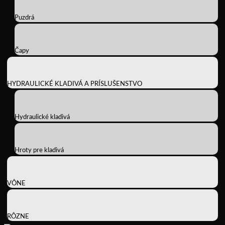
Puzdrá
Čapy
HYDRAULICKÉ KLADIVÁ A PRÍSLUŠENSTVO
Hydraulické kladivá
Hroty pre kladivá
VÔNE
RÔZNE