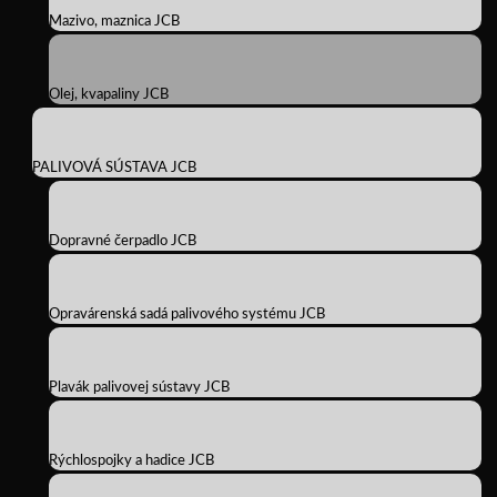
Mazivo, maznica JCB
Olej, kvapaliny JCB
PALIVOVÁ SÚSTAVA JCB
Dopravné čerpadlo JCB
Opravárenská sadá palivového systému JCB
Plavák palivovej sústavy JCB
Rýchlospojky a hadice JCB