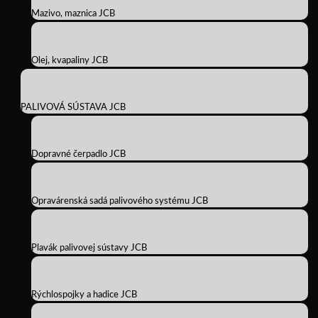
Mazivo, maznica JCB
Olej, kvapaliny JCB
PALIVOVÁ SÚSTAVA JCB
Dopravné čerpadlo JCB
Opravárenská sadá palivového systému JCB
Plavák palivovej sústavy JCB
Rýchlospojky a hadice JCB