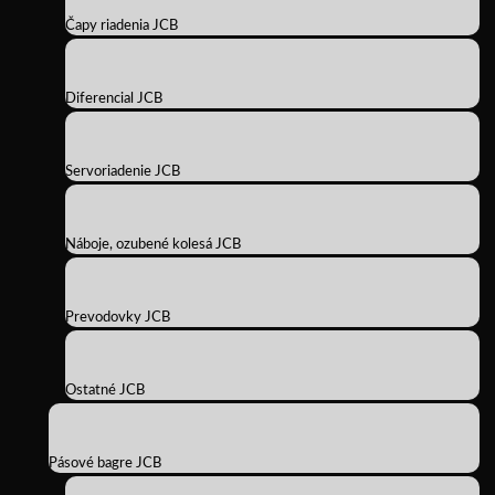
Čapy riadenia JCB
Diferencial JCB
Servoriadenie JCB
Náboje, ozubené kolesá JCB
Prevodovky JCB
Ostatné JCB
Pásové bagre JCB