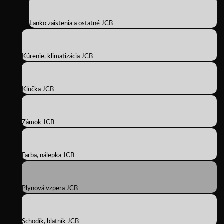
Lanko zaistenia a ostatné JCB
Kúrenie, klimatizácia JCB
Kľučka JCB
Zámok JCB
Farba, nálepka JCB
Plynová vzpera JCB
Schodík, blatník JCB