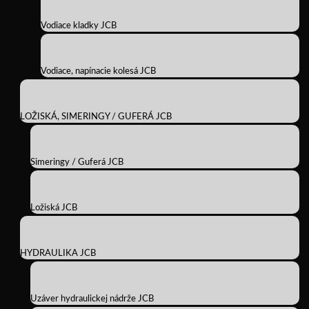
Vodiace kladky JCB
Vodiace, napínacie kolesá JCB
LOŽISKÁ, SIMERINGY / GUFERÁ JCB
Simeringy / Guferá JCB
Ložiská JCB
HYDRAULIKA JCB
Uzáver hydraulickej nádrže JCB