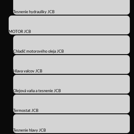
Tesnenie hydrauliky JCB
MOTOR JCB
Chladič motorového oleja JCB
Hlava valcov JCB
Olejová vaňa a tesnenie JCB
Termostat JCB
Tesnenie hlavy JCB