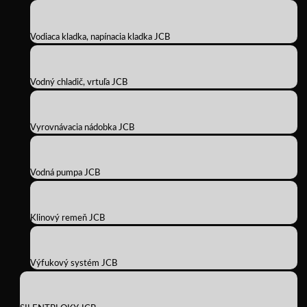
Vodiaca kladka, napínacia kladka JCB
Vodný chladič, vrtuľa JCB
Vyrovnávacia nádobka JCB
Vodná pumpa JCB
Klinový remeň JCB
Výfukový systém JCB