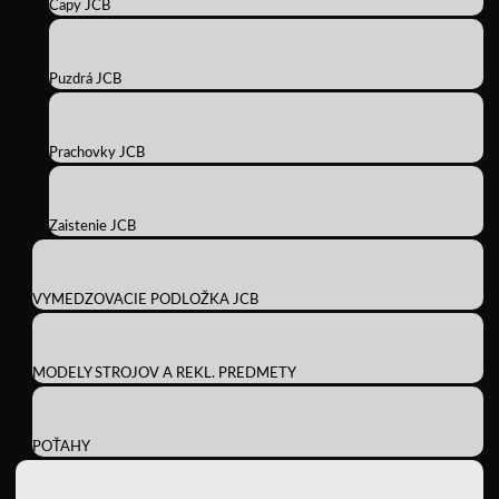
Čapy JCB
Puzdrá JCB
Prachovky JCB
Zaistenie JCB
VYMEDZOVACIE PODLOŽKA JCB
MODELY STROJOV A REKL. PREDMETY
POŤAHY