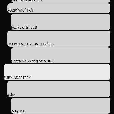
Paletizačné vidly JCB
ROZRÝVACÍ TŔŇ
Rozrývací tŕň JCB
UCHYTENIE PREDNEJ LYŽICE
Uchytenie prednej lyžice JCB
ZUBY, ADAPTÉRY
Zuby
Zuby JCB