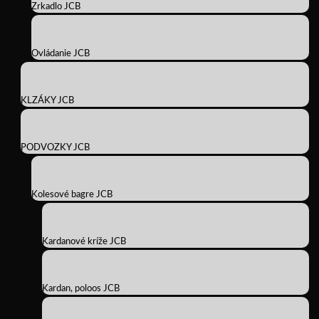
Zrkadlo JCB
Ovládanie JCB
KLZÁKY JCB
PODVOZKY JCB
Kolesové bagre JCB
Kardanové kríže JCB
Kardan, poloos JCB