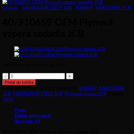
Domov
/
NÁHRADNÉ DIELY JCB
/
KABÍNY, KAROSÉRIE JCB
40/910659 OEM Plynová
vzpera sedadla JCB
109,47
€
s DPH,
89,00
€
bez DPH
množstvo
40/910659
Pridať do košíka
OEM
Katalógové číslo:
003129
Kategórie:
KABÍNY, KAROSÉRIE
Plynová
JCB
,
NÁHRADNÉ DIELY JCB
,
Plynová vzpera JCB
Značka:
vzpera
OEM
sedadla
JCB
Popis
Ďalšie informácie
Recenzie (0)
40/910659 OEM Plynová vzpera sedadla JCB