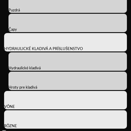
Puzdrá
Čapy
HYDRAULICKÉ KLADIVÁ A PRÍSLUŠENSTVO
Hydraulické kladivá
Hroty pre kladivá
VÔNE
RÔZNE