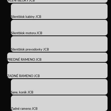
SILENTBLOKY JCB
Silentblok kabíny JCB
Silentblok motora JCB
Silentblok prevodovky JCB
PREDNÉ RAMENO JCB
ZADNÉ RAMENO JCB
Sane, koník JCB
Zadné rameno JCB