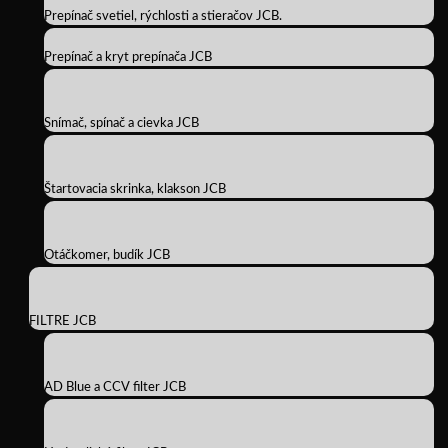
Prepínač svetiel, rýchlosti a stieračov JCB.
Prepínač a kryt prepínača JCB
Snímač, spínač a cievka JCB
Štartovacia skrinka, klakson JCB
Otáčkomer, budík JCB
FILTRE JCB
AD Blue a CCV filter JCB