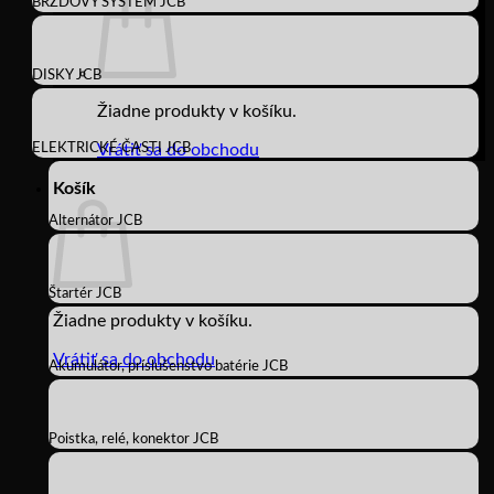
BRZDOVÝ SYSTÉM JCB
DISKY JCB
Žiadne produkty v košíku.
ELEKTRICKÉ ČASTI JCB
Vrátiť sa do obchodu
Košík
Alternátor JCB
Štartér JCB
Žiadne produkty v košíku.
Vrátiť sa do obchodu
Akumulátor, príslušenstvo batérie JCB
Poistka, relé, konektor JCB