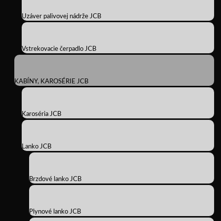
Uzáver palivovej nádrže JCB
Vstrekovacie čerpadlo JCB
KABÍNY, KAROSÉRIE JCB
Karoséria JCB
Lanko JCB
Brzdové lanko JCB
Plynové lanko JCB