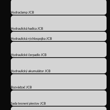
Hydraclamp JCB
Hydraulická hadica JCB
Hydraulická rýchlospojka JCB
Hydraulické čerpadlo JCB
Hydraulický akumulátor JCB
Rozvádzač JCB
Sada tesnení piestov JCB