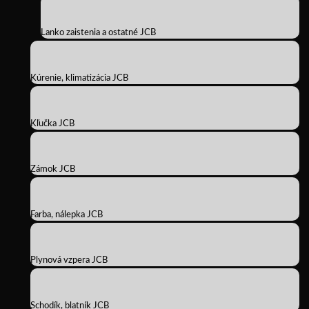
Lanko zaistenia a ostatné JCB
Kúrenie, klimatizácia JCB
Kľučka JCB
Zámok JCB
Farba, nálepka JCB
Plynová vzpera JCB
Schodík, blatník JCB