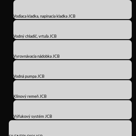
Vodiaca kladka, napínacia kladka JCB
Vodný chladič, vrtuľa JCB
Vyrovnávacia nádobka JCB
Vodná pumpa JCB
Klinový remeň JCB
Výfukový systém JCB