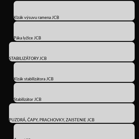
Klzák výsuvu ramena JCB
Páka lyžice JCB
STABILIZÁTORY JCB
Klzák stabilizátora JCB
Stabilizátor JCB
PUZDRÁ, ČAPY, PRACHOVKY, ZAISTENIE JCB