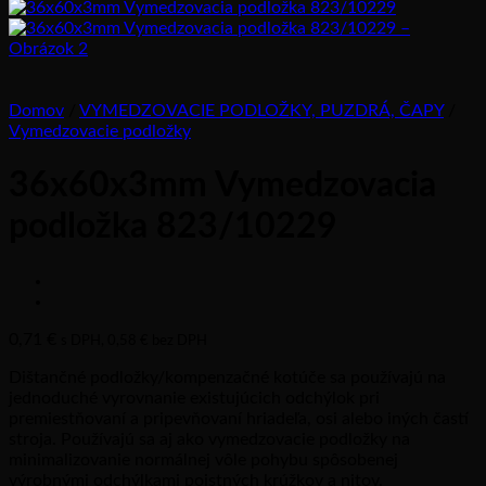
Domov
/
VYMEDZOVACIE PODLOŽKY, PUZDRÁ, ČAPY
/
Vymedzovacie podložky
36x60x3mm Vymedzovacia
podložka 823/10229
0,71
€
s DPH,
0,58
€
bez DPH
Dištančné podložky/kompenzačné kotúče sa používajú na
jednoduché vyrovnanie existujúcich odchýlok pri
premiestňovaní a pripevňovaní hriadeľa, osi alebo iných častí
stroja. Používajú sa aj ako vymedzovacie podložky na
minimalizovanie normálnej vôle pohybu spôsobenej
výrobnými odchýlkami poistných krúžkov a nitov.