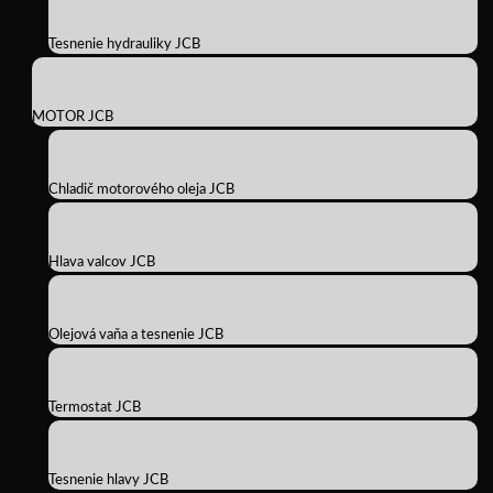
Tesnenie hydrauliky JCB
MOTOR JCB
Chladič motorového oleja JCB
Hlava valcov JCB
Olejová vaňa a tesnenie JCB
Termostat JCB
Tesnenie hlavy JCB