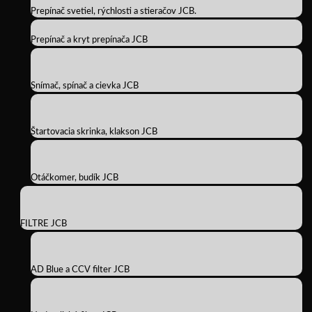
Prepínač svetiel, rýchlosti a stieračov JCB.
Prepínač a kryt prepínača JCB
Snímač, spínač a cievka JCB
Štartovacia skrinka, klakson JCB
Otáčkomer, budík JCB
FILTRE JCB
AD Blue a CCV filter JCB