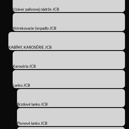
Uzáver palivovej nádrže JCB
Vstrekovacie čerpadlo JCB
KABÍNY, KAROSÉRIE JCB
Karoséria JCB
Lanko JCB
Brzdové lanko JCB
Plynové lanko JCB