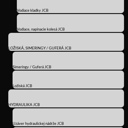
Vodiace kladky JCB
Vodiace, napínacie kolesá JCB
LOŽISKÁ, SIMERINGY / GUFERÁ JCB
Simeringy / Guferá JCB
Ložiská JCB
HYDRAULIKA JCB
Uzáver hydraulickej nádrže JCB