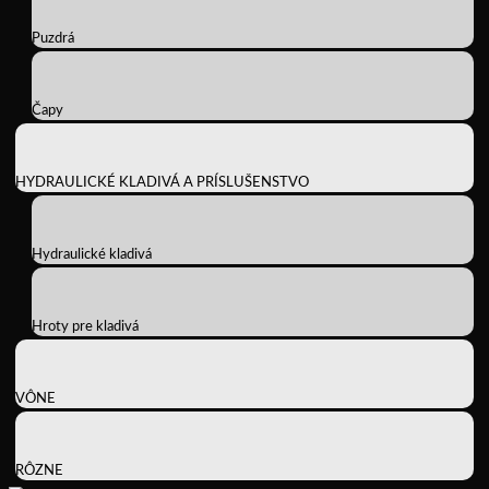
Puzdrá
Čapy
HYDRAULICKÉ KLADIVÁ A PRÍSLUŠENSTVO
Hydraulické kladivá
Hroty pre kladivá
VÔNE
RÔZNE