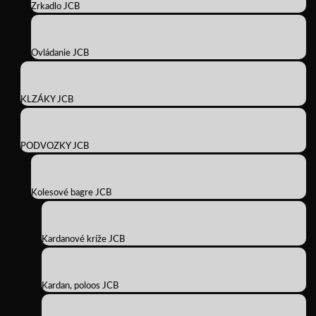
Zrkadlo JCB
Ovládanie JCB
KLZÁKY JCB
PODVOZKY JCB
Kolesové bagre JCB
Kardanové kríže JCB
Kardan, poloos JCB