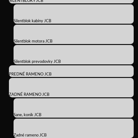
SILENTBLOKY JCB
Silentblok kabíny JCB
Silentblok motora JCB
Silentblok prevodovky JCB
PREDNÉ RAMENO JCB
ZADNÉ RAMENO JCB
Sane, koník JCB
Zadné rameno JCB