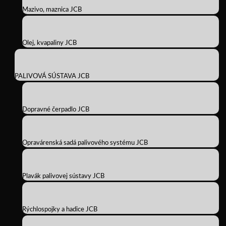
Mazivo, maznica JCB
Olej, kvapaliny JCB
PALIVOVÁ SÚSTAVA JCB
Dopravné čerpadlo JCB
Opravárenská sadá palivového systému JCB
Plavák palivovej sústavy JCB
Rýchlospojky a hadice JCB