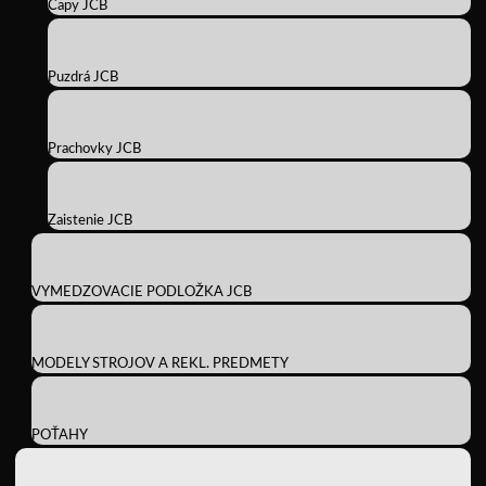
Čapy JCB
Puzdrá JCB
Prachovky JCB
Zaistenie JCB
VYMEDZOVACIE PODLOŽKA JCB
MODELY STROJOV A REKL. PREDMETY
POŤAHY