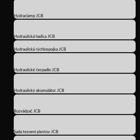
Hydraclamp JCB
Hydraulická hadica JCB
Hydraulická rýchlospojka JCB
Hydraulické čerpadlo JCB
Hydraulický akumulátor JCB
Rozvádzač JCB
Sada tesnení piestov JCB