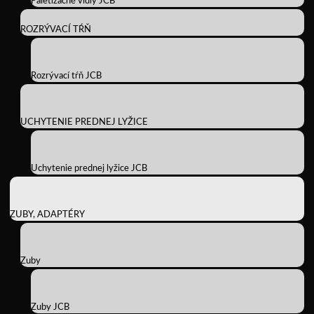
Paletizačné vidly JCB
ROZRÝVACÍ TŔŇ
Rozrývací tŕň JCB
UCHYTENIE PREDNEJ LYŽICE
Uchytenie prednej lyžice JCB
ZUBY, ADAPTÉRY
Zuby
Zuby JCB