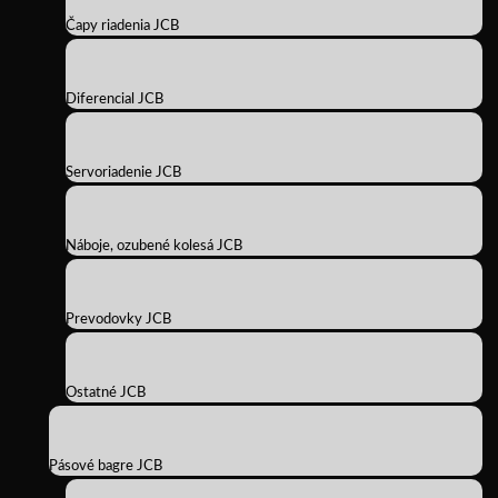
Čapy riadenia JCB
Diferencial JCB
Servoriadenie JCB
Náboje, ozubené kolesá JCB
Prevodovky JCB
Ostatné JCB
Pásové bagre JCB