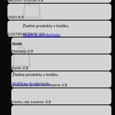
BRZDOVÝ SYSTÉM JCB
DISKY JCB
Žiadne produkty v košíku.
ELEKTRICKÉ ČASTI JCB
Vrátiť sa do obchodu
Košík
Alternátor JCB
Štartér JCB
Žiadne produkty v košíku.
Vrátiť sa do obchodu
Akumulátor, príslušenstvo batérie JCB
Poistka, relé, konektor JCB