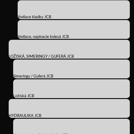
Vodiace kladky JCB
Vodiace, napínacie kolesá JCB
LOŽISKÁ, SIMERINGY / GUFERÁ JCB
Simeringy / Guferá JCB
Ložiská JCB
HYDRAULIKA JCB