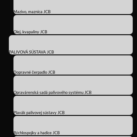
Mazivo, maznica JCB
Olej, kvapaliny JCB
PALIVOVÁ SÚSTAVA JCB
Dopravné čerpadlo JCB
Opravárenská sadá palivového systému JCB
Plavák palivovej sústavy JCB
Rýchlospojky a hadice JCB