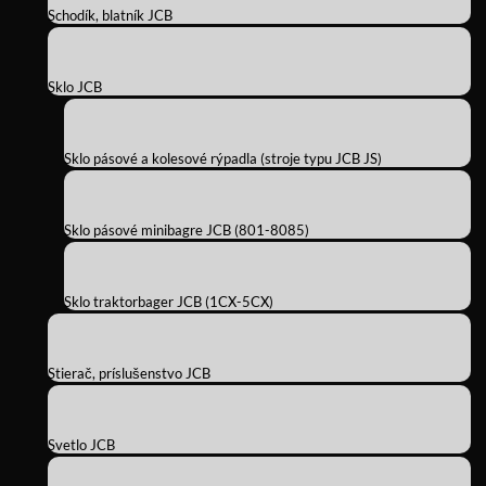
Schodík, blatník JCB
Sklo JCB
Sklo pásové a kolesové rýpadla (stroje typu JCB JS)
Sklo pásové minibagre JCB (801-8085)
Sklo traktorbager JCB (1CX-5CX)
Stierač, príslušenstvo JCB
Svetlo JCB