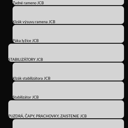
Zadné rameno JCB
Klzák výsuvu ramena JCB
Páka lyžice JCB
STABILIZÁTORY JCB
Klzák stabilizátora JCB
Stabilizátor JCB
PUZDRÁ, ČAPY, PRACHOVKY, ZAISTENIE JCB