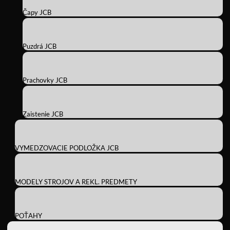
Čapy JCB
Puzdrá JCB
Prachovky JCB
Zaistenie JCB
VYMEDZOVACIE PODLOŽKA JCB
MODELY STROJOV A REKL. PREDMETY
POŤAHY