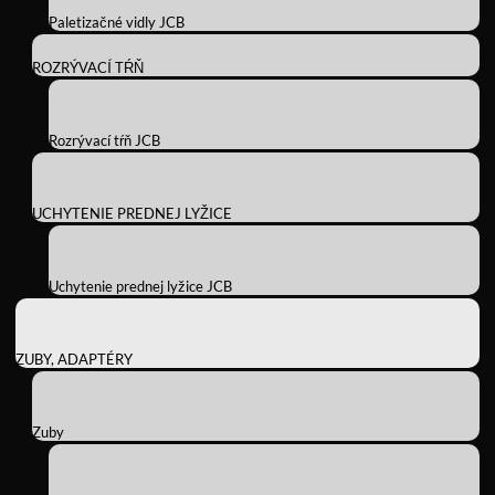
Paletizačné vidly JCB
ROZRÝVACÍ TŔŇ
Rozrývací tŕň JCB
UCHYTENIE PREDNEJ LYŽICE
Uchytenie prednej lyžice JCB
ZUBY, ADAPTÉRY
Zuby