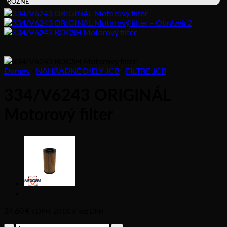
RÔZNE
Domov
/
NÁHRADNÉ DIELY JCB
/
FILTRE JCB
334/V6243 ORIGINÁL
Motorový filter
24,60
€
s DPH,
20,00
€
bez DPH