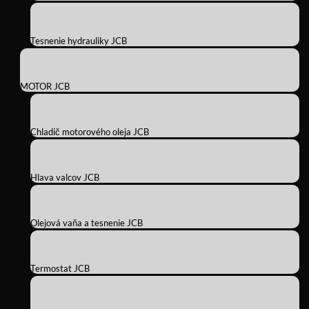
Tesnenie hydrauliky JCB
MOTOR JCB
Chladič motorového oleja JCB
Hlava valcov JCB
Olejová vaňa a tesnenie JCB
Termostat JCB