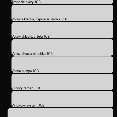
Tesnenie hlavy JCB
Vodiaca kladka, napínacia kladka JCB
Vodný chladič, vrtuľa JCB
Vyrovnávacia nádobka JCB
Vodná pumpa JCB
Klinový remeň JCB
Výfukový systém JCB