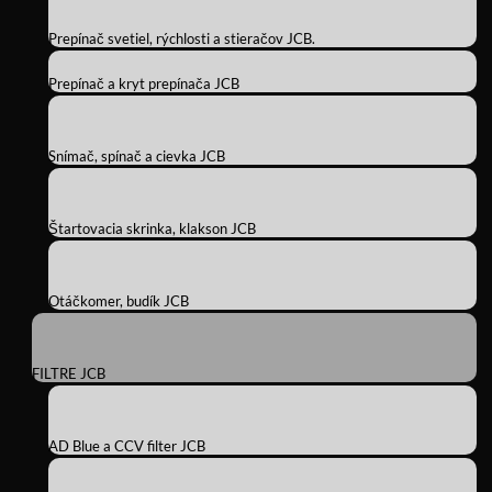
Prepínač svetiel, rýchlosti a stieračov JCB.
Prepínač a kryt prepínača JCB
Snímač, spínač a cievka JCB
Štartovacia skrinka, klakson JCB
Otáčkomer, budík JCB
FILTRE JCB
AD Blue a CCV filter JCB