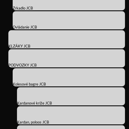
Zrkadlo JCB
Ovládanie JCB
KLZÁKY JCB
PODVOZKY JCB
Kolesové bagre JCB
Kardanové kríže JCB
Kardan, poloos JCB