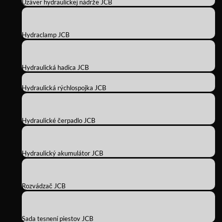
Uzáver hydraulickej nádrže JCB
Hydraclamp JCB
Hydraulická hadica JCB
Hydraulická rýchlospojka JCB
Hydraulické čerpadlo JCB
Hydraulický akumulátor JCB
Rozvádzač JCB
Sada tesnení piestov JCB