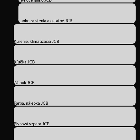
Plynové lanko JCB
Lanko zaistenia a ostatné JCB
Kúrenie, klimatizácia JCB
Kľučka JCB
Zámok JCB
Farba, nálepka JCB
Plynová vzpera JCB