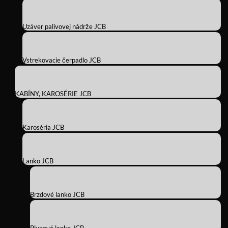
Uzáver palivovej nádrže JCB
Vstrekovacie čerpadlo JCB
KABÍNY, KAROSÉRIE JCB
Karoséria JCB
Lanko JCB
Brzdové lanko JCB