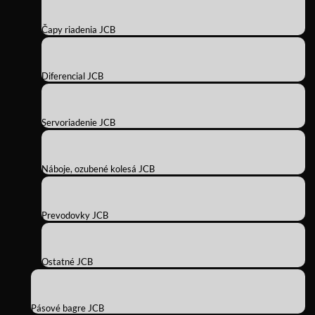
Čapy riadenia JCB
Diferencial JCB
Servoriadenie JCB
Náboje, ozubené kolesá JCB
Prevodovky JCB
Ostatné JCB
Pásové bagre JCB