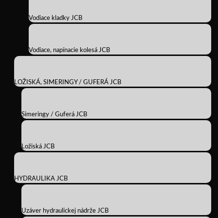
Vodiace kladky JCB
Vodiace, napínacie kolesá JCB
LOŽISKÁ, SIMERINGY / GUFERÁ JCB
Simeringy / Guferá JCB
Ložiská JCB
HYDRAULIKA JCB
Uzáver hydraulickej nádrže JCB