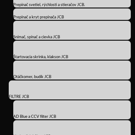
Prepínač svetiel, rýchlosti a stieračov JCB.
Prepínač a kryt prepínača JCB
Snímač, spínač a cievka JCB
Štartovacia skrinka, klakson JCB
Otáčkomer, budík JCB
FILTRE JCB
AD Blue a CCV filter JCB