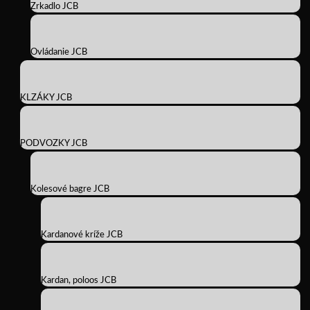
Zrkadlo JCB
Ovládanie JCB
KLZÁKY JCB
PODVOZKY JCB
Kolesové bagre JCB
Kardanové kríže JCB
Kardan, poloos JCB