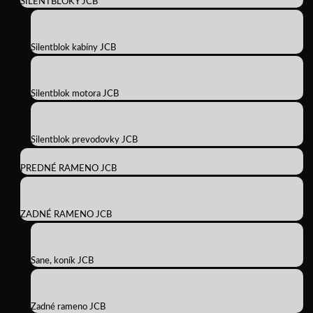
SILENTBLOKY JCB
Silentblok kabíny JCB
Silentblok motora JCB
Silentblok prevodovky JCB
PREDNÉ RAMENO JCB
ZADNÉ RAMENO JCB
Sane, koník JCB
Zadné rameno JCB