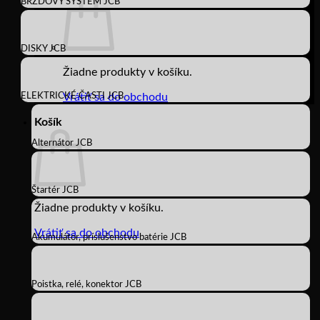
BRZDOVÝ SYSTÉM JCB
DISKY JCB
Žiadne produkty v košíku.
ELEKTRICKÉ ČASTI JCB
Vrátiť sa do obchodu
Košík
Alternátor JCB
Štartér JCB
Žiadne produkty v košíku.
Vrátiť sa do obchodu
Akumulátor, príslušenstvo batérie JCB
Poistka, relé, konektor JCB