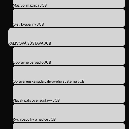
Mazivo, maznica JCB
Olej, kvapaliny JCB
PALIVOVÁ SÚSTAVA JCB
Dopravné čerpadlo JCB
Opravárenská sadá palivového systému JCB
Plavák palivovej sústavy JCB
Rýchlospojky a hadice JCB