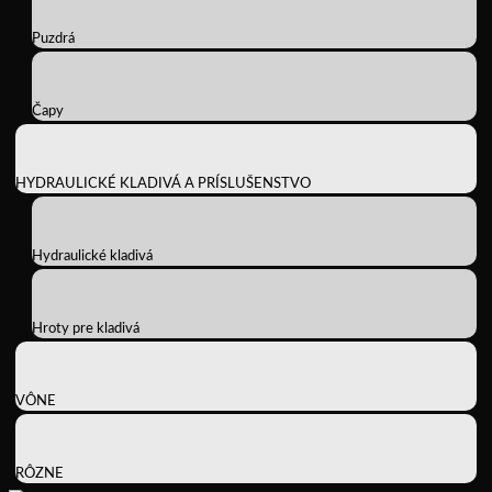
Puzdrá
Čapy
HYDRAULICKÉ KLADIVÁ A PRÍSLUŠENSTVO
Hydraulické kladivá
Hroty pre kladivá
VÔNE
RÔZNE