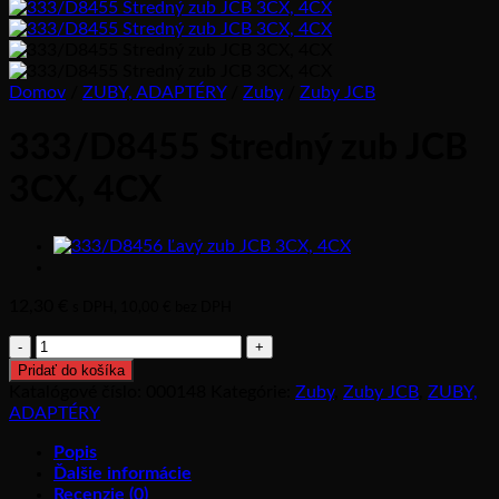
Domov
/
ZUBY, ADAPTÉRY
/
Zuby
/
Zuby JCB
333/D8455 Stredný zub JCB
3CX, 4CX
12,30
€
s DPH,
10,00
€
bez DPH
množstvo
333/D8455
Pridať do košíka
Stredný
Katalógové číslo:
000148
Kategórie:
Zuby
,
Zuby JCB
,
ZUBY,
zub
ADAPTÉRY
JCB
3CX,
Popis
4CX
Ďalšie informácie
Recenzie (0)