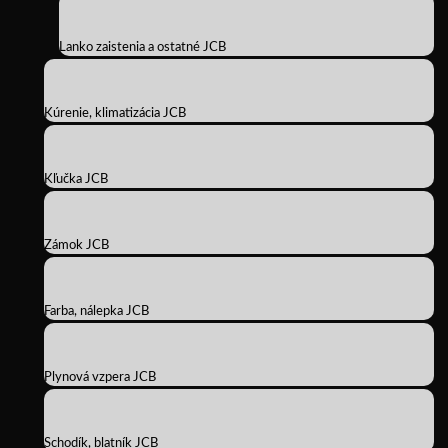
Lanko zaistenia a ostatné JCB
Kúrenie, klimatizácia JCB
Kľučka JCB
Zámok JCB
Farba, nálepka JCB
Plynová vzpera JCB
Schodík, blatník JCB