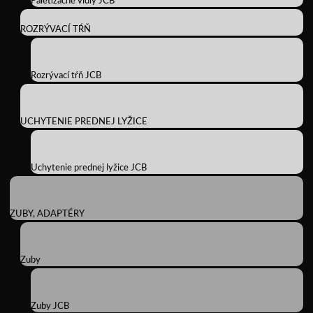
Paletizačné vidly JCB
ROZRÝVACÍ TŔŇ
Rozrývací tŕň JCB
UCHYTENIE PREDNEJ LYŽICE
Uchytenie prednej lyžice JCB
ZUBY, ADAPTÉRY
Zuby
Zuby JCB