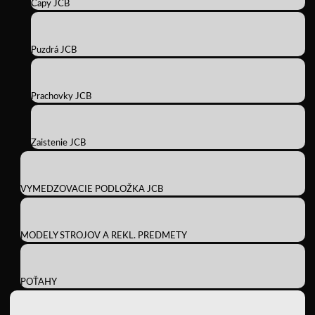
Čapy JCB
Puzdrá JCB
Prachovky JCB
Zaistenie JCB
VYMEDZOVACIE PODLOŽKA JCB
MODELY STROJOV A REKL. PREDMETY
POŤAHY