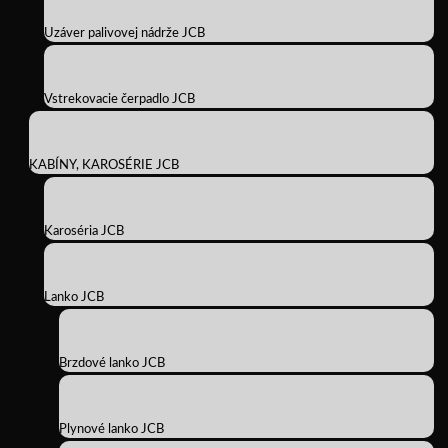
Uzáver palivovej nádrže JCB
Vstrekovacie čerpadlo JCB
KABÍNY, KAROSÉRIE JCB
Karoséria JCB
Lanko JCB
Brzdové lanko JCB
Plynové lanko JCB