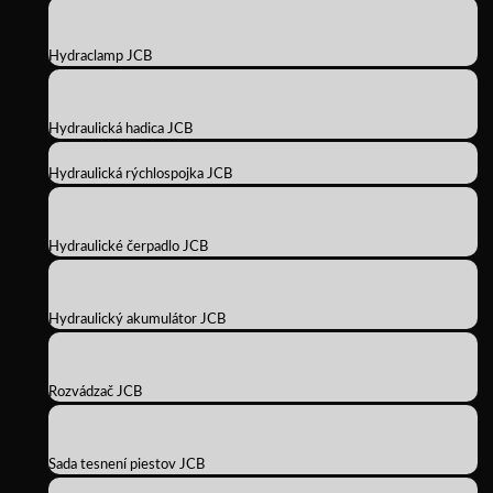
Hydraclamp JCB
Hydraulická hadica JCB
Hydraulická rýchlospojka JCB
Hydraulické čerpadlo JCB
Hydraulický akumulátor JCB
Rozvádzač JCB
Sada tesnení piestov JCB