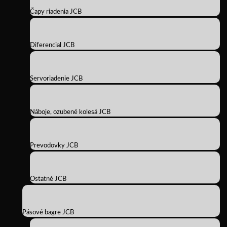
Čapy riadenia JCB
Diferencial JCB
Servoriadenie JCB
Náboje, ozubené kolesá JCB
Prevodovky JCB
Ostatné JCB
Pásové bagre JCB