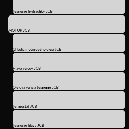
Tesnenie hydrauliky JCB
MOTOR JCB
Chladič motorového oleja JCB
Hlava valcov JCB
Olejová vaňa a tesnenie JCB
Termostat JCB
Tesnenie hlavy JCB