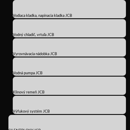
Vodiaca kladka, napínacia kladka JCB
Vodný chladič, vrtuľa JCB
Vyrovnávacia nádobka JCB
Vodná pumpa JCB
Klinový remeň JCB
Výfukový systém JCB