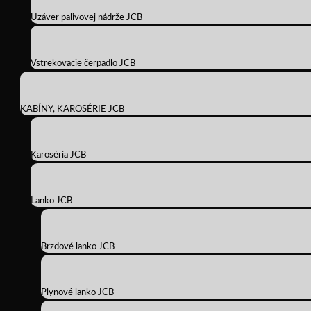
Uzáver palivovej nádrže JCB
Vstrekovacie čerpadlo JCB
KABÍNY, KAROSÉRIE JCB
Karoséria JCB
Lanko JCB
Brzdové lanko JCB
Plynové lanko JCB