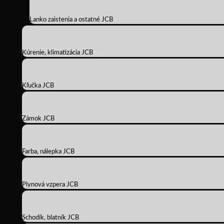
Lanko zaistenia a ostatné JCB
Kúrenie, klimatizácia JCB
Kľučka JCB
Zámok JCB
Farba, nálepka JCB
Plynová vzpera JCB
Schodík, blatník JCB