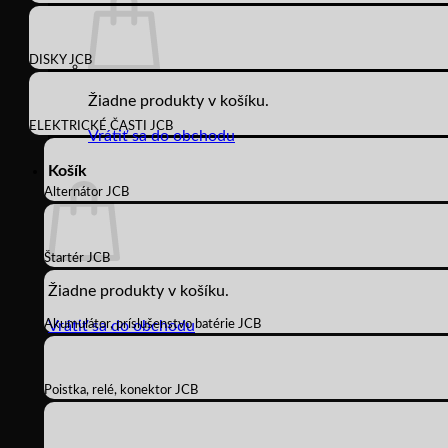
DISKY JCB
Žiadne produkty v košíku.
ELEKTRICKÉ ČASTI JCB
Vrátiť sa do obchodu
Košík
Alternátor JCB
Štartér JCB
Žiadne produkty v košíku.
Akumulátor, príslušenstvo batérie JCB
Vrátiť sa do obchodu
Poistka, relé, konektor JCB