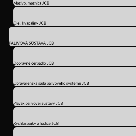
Mazivo, maznica JCB
Olej, kvapaliny JCB
PALIVOVÁ SÚSTAVA JCB
Dopravné čerpadlo JCB
Opravárenská sadá palivového systému JCB
Plavák palivovej sústavy JCB
Rýchlospojky a hadice JCB