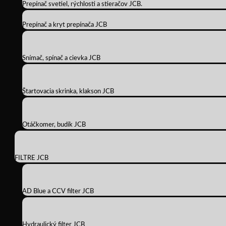
Prepínač svetiel, rýchlosti a stieračov JCB.
Prepínač a kryt prepínača JCB
Snímač, spínač a cievka JCB
Štartovacia skrinka, klakson JCB
Otáčkomer, budík JCB
FILTRE JCB
AD Blue a CCV filter JCB
Hydraulický filter JCB