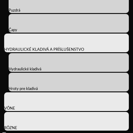
Puzdrá
Čapy
HYDRAULICKÉ KLADIVÁ A PRÍSLUŠENSTVO
Hydraulické kladivá
Hroty pre kladivá
VÔNE
RÔZNE