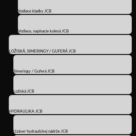
Vodiace kladky JCB
Vodiace, napínacie kolesá JCB
LOŽISKÁ, SIMERINGY / GUFERÁ JCB
Simeringy / Guferá JCB
Ložiská JCB
HYDRAULIKA JCB
Uzáver hydraulickej nádrže JCB