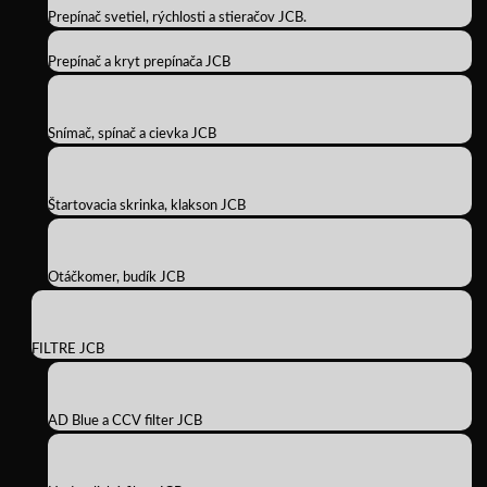
Prepínač svetiel, rýchlosti a stieračov JCB.
Prepínač a kryt prepínača JCB
Snímač, spínač a cievka JCB
Štartovacia skrinka, klakson JCB
Otáčkomer, budík JCB
FILTRE JCB
AD Blue a CCV filter JCB