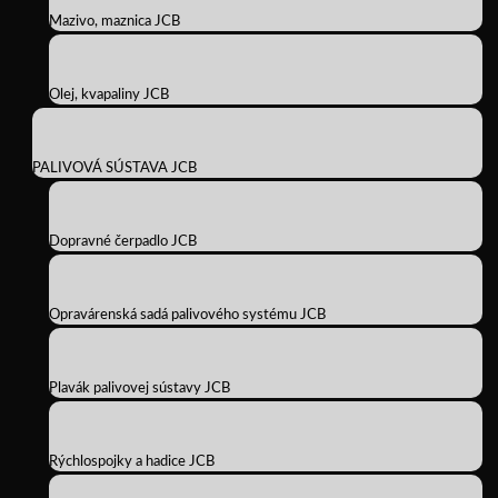
Mazivo, maznica JCB
Olej, kvapaliny JCB
PALIVOVÁ SÚSTAVA JCB
Dopravné čerpadlo JCB
Opravárenská sadá palivového systému JCB
Plavák palivovej sústavy JCB
Rýchlospojky a hadice JCB