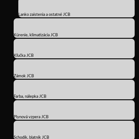
Lanko zaistenia a ostatné JCB
Kúrenie, klimatizácia JCB
Kľučka JCB
Zámok JCB
Farba, nálepka JCB
Plynová vzpera JCB
Schodík, blatník JCB