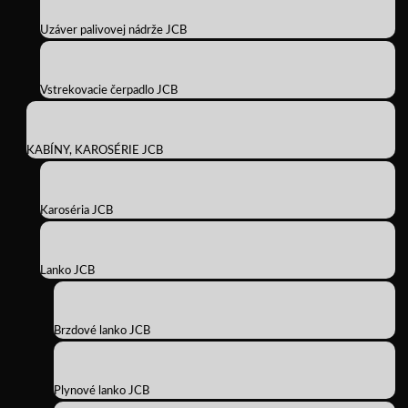
Uzáver palivovej nádrže JCB
Vstrekovacie čerpadlo JCB
KABÍNY, KAROSÉRIE JCB
Karoséria JCB
Lanko JCB
Brzdové lanko JCB
Plynové lanko JCB