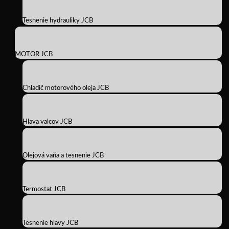
Tesnenie hydrauliky JCB
MOTOR JCB
Chladič motorového oleja JCB
Hlava valcov JCB
Olejová vaňa a tesnenie JCB
Termostat JCB
Tesnenie hlavy JCB