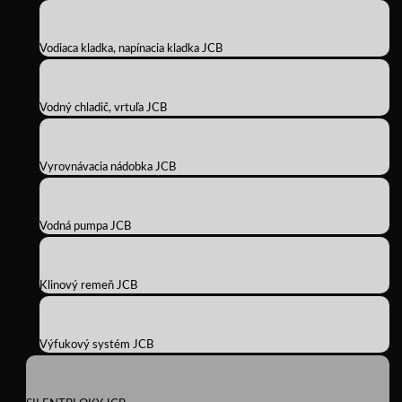
Vodiaca kladka, napínacia kladka JCB
Vodný chladič, vrtuľa JCB
Vyrovnávacia nádobka JCB
Vodná pumpa JCB
Klinový remeň JCB
Výfukový systém JCB