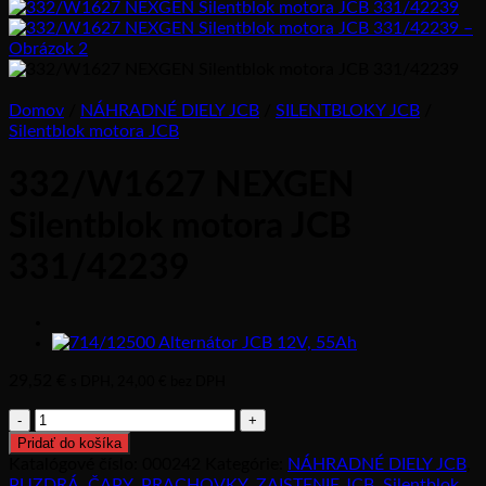
Domov
/
NÁHRADNÉ DIELY JCB
/
SILENTBLOKY JCB
/
Silentblok motora JCB
332/W1627 NEXGEN
Silentblok motora JCB
331/42239
29,52
€
s DPH,
24,00
€
bez DPH
množstvo
332/W1627
Pridať do košíka
NEXGEN
Katalógové číslo:
000242
Kategórie:
NÁHRADNÉ DIELY JCB
,
Silentblok
PUZDRÁ, ČAPY, PRACHOVKY, ZAISTENIE JCB
,
Silentblok