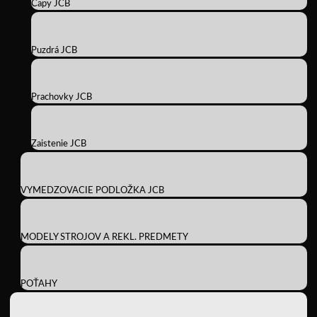
Čapy JCB
Puzdrá JCB
Prachovky JCB
Zaistenie JCB
VYMEDZOVACIE PODLOŽKA JCB
MODELY STROJOV A REKL. PREDMETY
POŤAHY