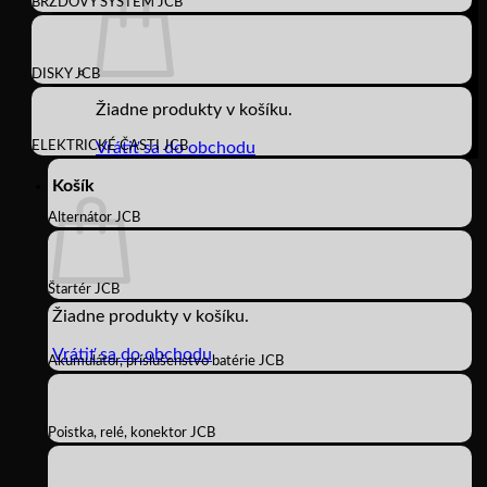
BRZDOVÝ SYSTÉM JCB
DISKY JCB
Žiadne produkty v košíku.
ELEKTRICKÉ ČASTI JCB
Vrátiť sa do obchodu
Košík
Alternátor JCB
Štartér JCB
Žiadne produkty v košíku.
Vrátiť sa do obchodu
Akumulátor, príslušenstvo batérie JCB
Poistka, relé, konektor JCB