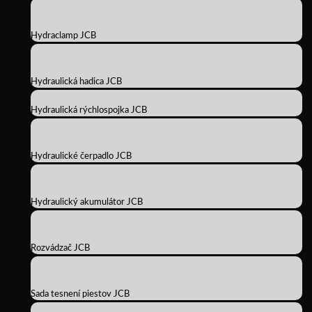
Hydraclamp JCB
Hydraulická hadica JCB
Hydraulická rýchlospojka JCB
Hydraulické čerpadlo JCB
Hydraulický akumulátor JCB
Rozvádzač JCB
Sada tesnení piestov JCB