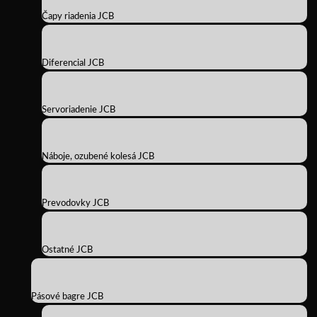
Čapy riadenia JCB
Diferencial JCB
Servoriadenie JCB
Náboje, ozubené kolesá JCB
Prevodovky JCB
Ostatné JCB
Pásové bagre JCB