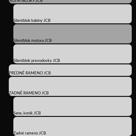
SILENTBLOKY JCB
Silentblok kabíny JCB
Silentblok motora JCB
Silentblok prevodovky JCB
PREDNÉ RAMENO JCB
ZADNÉ RAMENO JCB
Sane, koník JCB
Zadné rameno JCB