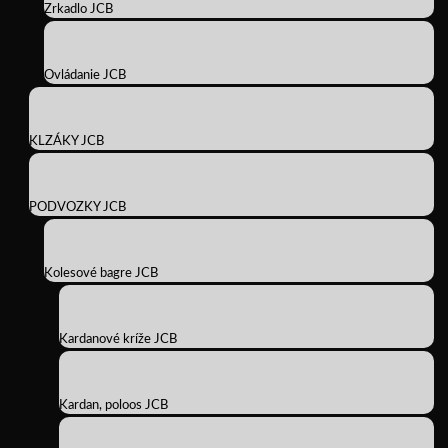
Zrkadlo JCB
Ovládanie JCB
KLZÁKY JCB
PODVOZKY JCB
Kolesové bagre JCB
Kardanové kríže JCB
Kardan, poloos JCB