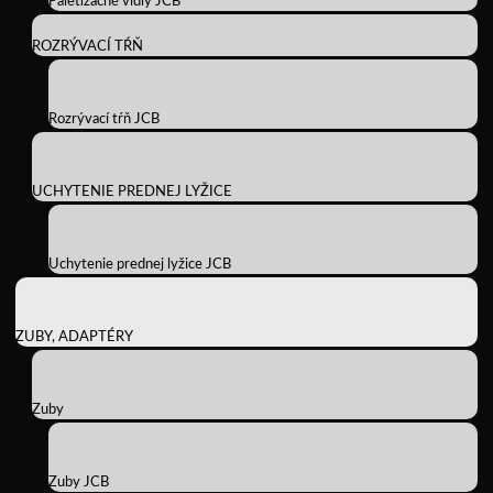
Paletizačné vidly JCB
ROZRÝVACÍ TŔŇ
Rozrývací tŕň JCB
UCHYTENIE PREDNEJ LYŽICE
Uchytenie prednej lyžice JCB
ZUBY, ADAPTÉRY
Zuby
Zuby JCB