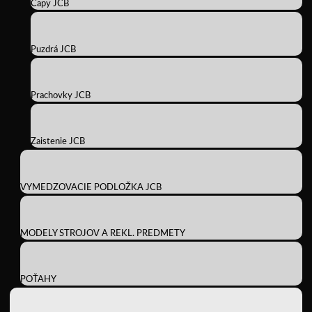
Čapy JCB
Puzdrá JCB
Prachovky JCB
Zaistenie JCB
VYMEDZOVACIE PODLOŽKA JCB
MODELY STROJOV A REKL. PREDMETY
POŤAHY