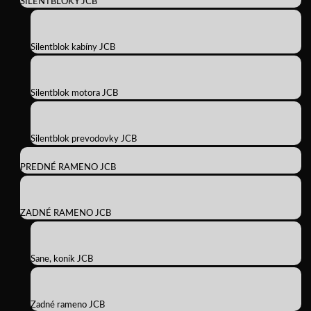
SILENTBLOKY JCB
Silentblok kabíny JCB
Silentblok motora JCB
Silentblok prevodovky JCB
PREDNÉ RAMENO JCB
ZADNÉ RAMENO JCB
Sane, koník JCB
Zadné rameno JCB