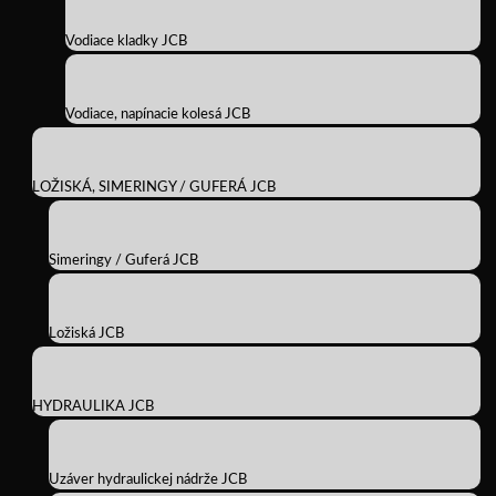
Vodiace kladky JCB
Vodiace, napínacie kolesá JCB
LOŽISKÁ, SIMERINGY / GUFERÁ JCB
Simeringy / Guferá JCB
Ložiská JCB
HYDRAULIKA JCB
Uzáver hydraulickej nádrže JCB