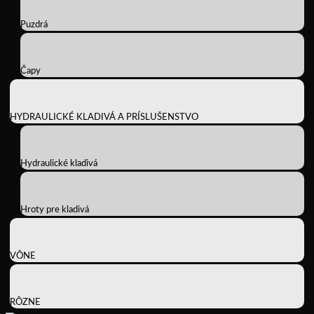
Puzdrá
Čapy
HYDRAULICKÉ KLADIVÁ A PRÍSLUŠENSTVO
Hydraulické kladivá
Hroty pre kladivá
VÔNE
RÔZNE