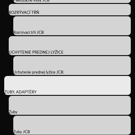
Paletizačné vidly JCB
ROZRÝVACÍ TŔŇ
Rozrývací tŕň JCB
UCHYTENIE PREDNEJ LYŽICE
Uchytenie prednej lyžice JCB
ZUBY, ADAPTÉRY
Zuby
Zuby JCB