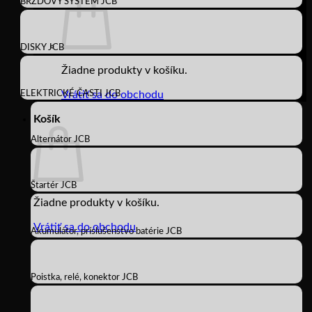
BRZDOVÝ SYSTÉM JCB
DISKY JCB
Žiadne produkty v košíku.
ELEKTRICKÉ ČASTI JCB
Vrátiť sa do obchodu
Košík
Alternátor JCB
Štartér JCB
Žiadne produkty v košíku.
Vrátiť sa do obchodu
Akumulátor, príslušenstvo batérie JCB
Poistka, relé, konektor JCB