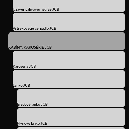
Uzáver palivovej nádrže JCB
Vstrekovacie čerpadlo JCB
KABÍNY, KAROSÉRIE JCB
Karoséria JCB
Lanko JCB
Brzdové lanko JCB
Plynové lanko JCB