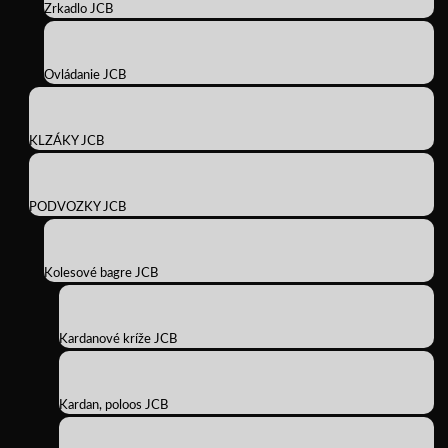
Zrkadlo JCB
Ovládanie JCB
KLZÁKY JCB
PODVOZKY JCB
Kolesové bagre JCB
Kardanové kríže JCB
Kardan, poloos JCB