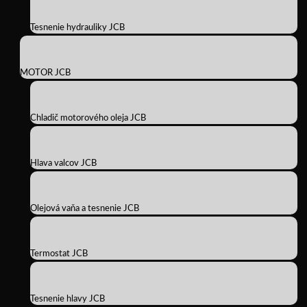
Tesnenie hydrauliky JCB
MOTOR JCB
Chladič motorového oleja JCB
Hlava valcov JCB
Olejová vaňa a tesnenie JCB
Termostat JCB
Tesnenie hlavy JCB