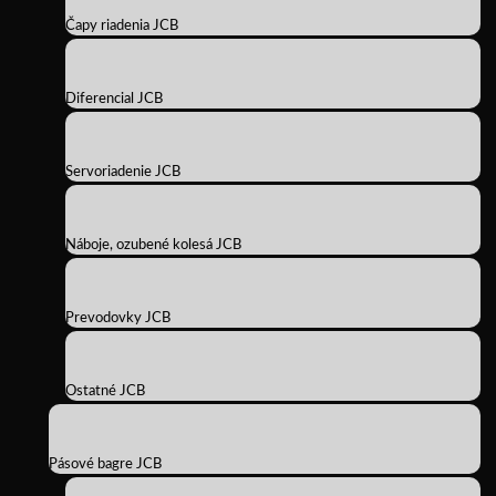
Čapy riadenia JCB
Diferencial JCB
Servoriadenie JCB
Náboje, ozubené kolesá JCB
Prevodovky JCB
Ostatné JCB
Pásové bagre JCB