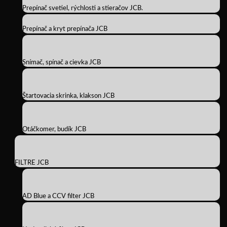
Prepínač svetiel, rýchlosti a stieračov JCB.
Prepínač a kryt prepínača JCB
Snímač, spínač a cievka JCB
Štartovacia skrinka, klakson JCB
Otáčkomer, budík JCB
FILTRE JCB
AD Blue a CCV filter JCB