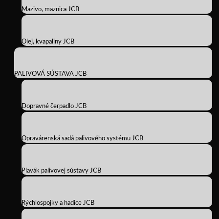
Mazivo, maznica JCB
Olej, kvapaliny JCB
PALIVOVÁ SÚSTAVA JCB
Dopravné čerpadlo JCB
Opravárenská sadá palivového systému JCB
Plavák palivovej sústavy JCB
Rýchlospojky a hadice JCB