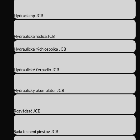
Hydraclamp JCB
Hydraulická hadica JCB
Hydraulická rýchlospojka JCB
Hydraulické čerpadlo JCB
Hydraulický akumulátor JCB
Rozvádzač JCB
Sada tesnení piestov JCB