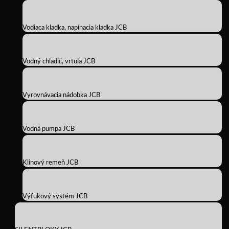
Vodiaca kladka, napínacia kladka JCB
Vodný chladič, vrtuľa JCB
Vyrovnávacia nádobka JCB
Vodná pumpa JCB
Klinový remeň JCB
Výfukový systém JCB