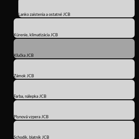
Lanko zaistenia a ostatné JCB
Kúrenie, klimatizácia JCB
Kľučka JCB
Zámok JCB
Farba, nálepka JCB
Plynová vzpera JCB
Schodík, blatník JCB