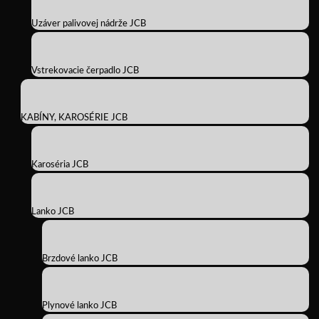
Uzáver palivovej nádrže JCB
Vstrekovacie čerpadlo JCB
KABÍNY, KAROSÉRIE JCB
Karoséria JCB
Lanko JCB
Brzdové lanko JCB
Plynové lanko JCB