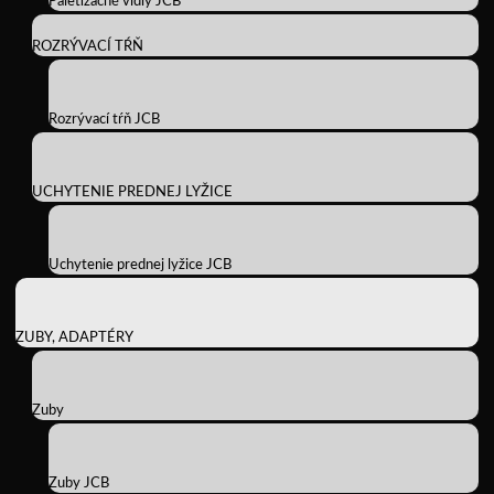
Paletizačné vidly JCB
ROZRÝVACÍ TŔŇ
Rozrývací tŕň JCB
UCHYTENIE PREDNEJ LYŽICE
Uchytenie prednej lyžice JCB
ZUBY, ADAPTÉRY
Zuby
Zuby JCB