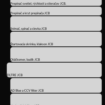
Prepínač svetiel, rýchlosti a stieračov JCB.
Prepínač a kryt prepínača JCB
Snímač, spínač a cievka JCB
Štartovacia skrinka, klakson JCB
Otáčkomer, budík JCB
FILTRE JCB
AD Blue a CCV filter JCB