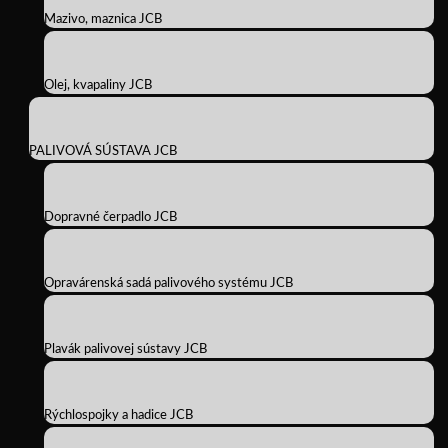
Mazivo, maznica JCB
Olej, kvapaliny JCB
PALIVOVÁ SÚSTAVA JCB
Dopravné čerpadlo JCB
Opravárenská sadá palivového systému JCB
Plavák palivovej sústavy JCB
Rýchlospojky a hadice JCB