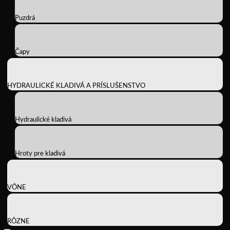
Puzdrá
Čapy
HYDRAULICKÉ KLADIVÁ A PRÍSLUŠENSTVO
Hydraulické kladivá
Hroty pre kladivá
VÔNE
RÔZNE