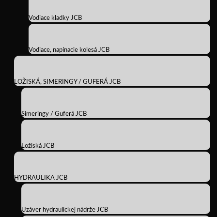
Vodiace kladky JCB
Vodiace, napínacie kolesá JCB
LOŽISKÁ, SIMERINGY / GUFERÁ JCB
Simeringy / Guferá JCB
Ložiská JCB
HYDRAULIKA JCB
Uzáver hydraulickej nádrže JCB