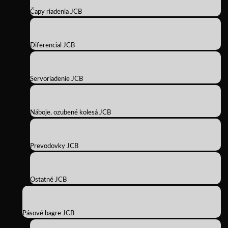
Čapy riadenia JCB
Diferencial JCB
Servoriadenie JCB
Náboje, ozubené kolesá JCB
Prevodovky JCB
Ostatné JCB
Pásové bagre JCB