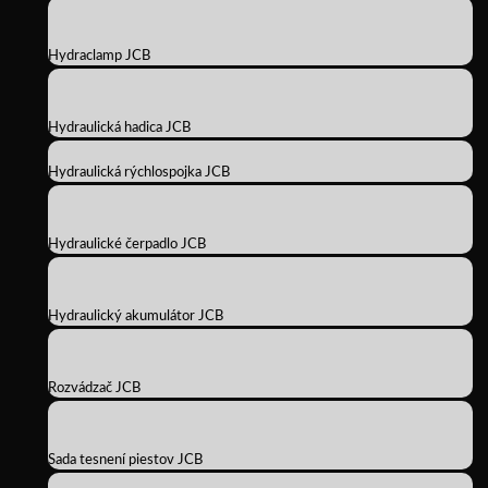
Hydraclamp JCB
Hydraulická hadica JCB
Hydraulická rýchlospojka JCB
Hydraulické čerpadlo JCB
Hydraulický akumulátor JCB
Rozvádzač JCB
Sada tesnení piestov JCB