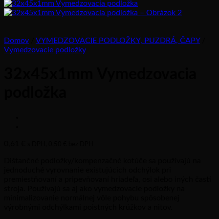
Domov
/
VYMEDZOVACIE PODLOŽKY, PUZDRÁ, ČAPY
/
Vymedzovacie podložky
32x45x1mm Vymedzovacia
podložka
0,61
€
s DPH,
0,50
€
bez DPH
Dištančné podložky/kompenzačné kotúče sa používajú na
jednoduché vyrovnanie existujúcich odchýlok pri
premiestňovaní a pripevňovaní hriadeľa, osi alebo iných častí
stroja. Používajú sa aj ako vymedzovacie podložky na
minimalizovanie normálnej vôle pohybu spôsobenej
výrobnými odchýlkami poistných krúžkov a nitov.