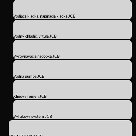
Vodiaca kladka, napínacia kladka JCB
Vodný chladič, vrtuľa JCB
Vyrovnávacia nádobka JCB
Vodná pumpa JCB
Klinový remeň JCB
Výfukový systém JCB