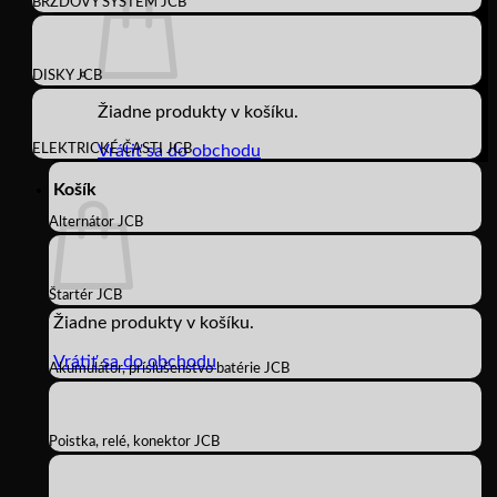
BRZDOVÝ SYSTÉM JCB
DISKY JCB
Žiadne produkty v košíku.
ELEKTRICKÉ ČASTI JCB
Vrátiť sa do obchodu
Košík
Alternátor JCB
Štartér JCB
Žiadne produkty v košíku.
Vrátiť sa do obchodu
Akumulátor, príslušenstvo batérie JCB
Poistka, relé, konektor JCB