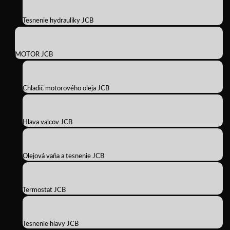
Tesnenie hydrauliky JCB
MOTOR JCB
Chladič motorového oleja JCB
Hlava valcov JCB
Olejová vaňa a tesnenie JCB
Termostat JCB
Tesnenie hlavy JCB