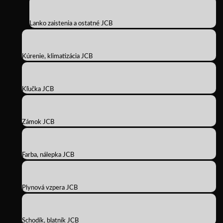
Lanko zaistenia a ostatné JCB
Kúrenie, klimatizácia JCB
Kľučka JCB
Zámok JCB
Farba, nálepka JCB
Plynová vzpera JCB
Schodík, blatník JCB