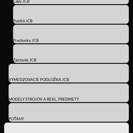
Čapy JCB
Puzdrá JCB
Prachovky JCB
Zaistenie JCB
VYMEDZOVACIE PODLOŽKA JCB
MODELY STROJOV A REKL. PREDMETY
POŤAHY