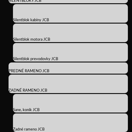
SILENTBLOKY JCB
Silentblok kabíny JCB
Silentblok motora JCB
Silentblok prevodovky JCB
PREDNÉ RAMENO JCB
ZADNÉ RAMENO JCB
Sane, koník JCB
Zadné rameno JCB