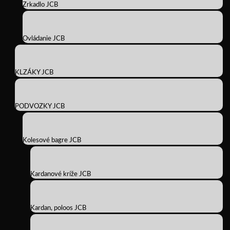
Zrkadlo JCB
Ovládanie JCB
KLZÁKY JCB
PODVOZKY JCB
Kolesové bagre JCB
Kardanové kríže JCB
Kardan, poloos JCB